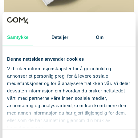
Et IoT-prosjekt består av veldig mange veivalg som kan ha
Samtykke
Detaljer
Om
stor påvirkning på sluttresultatet, og en IoT-løsning er ikke
sterkere enn det svakeste leddet i denne kjeden av
elementer. Disse er det derfor viktig å ha et helhetlig grep
Denne nettsiden anvender cookies
om, slik at du kan unngå feiltrinn på veien fra konseptutvikling
Vi bruker informasjonskapsler for å gi innhold og
og frem til ferdig implementert løsning.
annonser et personlig preg, for å levere sosiale
mediefunksjoner og for å analysere trafikken vår. Vi deler
I dette dokumentet skal vi se på fordeler og ulemper ved
dessuten informasjon om hvordan du bruker nettstedet
ulike teknologiske aspekter av konnektiviteten til en IoT-
vårt, med partnerne våre innen sosiale medier,
løsning, forskjellige kostnadsaspekter du bør kjenne til, og
annonsering og analysearbeid, som kan kombinere den
hvilke fordeler ulike programvare- og administrasjonsverktøy
med annen informasjon du har gjort tilgjengelig for dem,
kan gi deg.
eller som de har samlet inn gjennom din bruk av
tjenestene deres.
Behov i løsningen
S