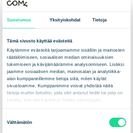
Suostumus
Yksityiskohdat
Tietoja
Osoite
Com4 AS
Tämä sivusto käyttää evästeitä
Karvesvingen 5
0579 Oslo, Norja
Käytämme evästeitä tarjoamamme sisällön ja mainosten
räätälöimiseen, sosiaalisen median ominaisuuksien
Myynti
tukemiseen ja kävijämäärämme analysoimiseen. Lisäksi
jaamme sosiaalisen median, mainosalan ja analytiikka-
alan kumppaneillemme tietoja siitä, miten käytät
connect@com4.net
sivustoamme. Kumppanimme voivat yhdistää näitä
tietoja muihin tietoihin, joita olet antanut heille tai joita on
Tuki
kerätty, kun olet käyttänyt heidän palvelujaan.
support@com4.net
S
Välttämätön
u
Puhelin
o