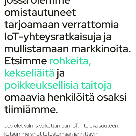
omistautuneet
tarjoamaan verrattomia
IoT-yhteysratkaisuja ja
mullistamaan markkinoita.
Etsimme
rohkeita,
kekseliäitä
ja
poikkeuksellisia taitoja
omaavia henkilöitä osaksi
tiimiämme.
Jos olet valmis vaikuttamaan IoT:n tulevaisuuteen,
kutsumme sinut tutustumaan jännittäviin