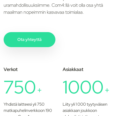
uramahdollisuuksiimme. Com4:llä voit olla osa yhtä
maailman nopeimmin kasvavaa toimialaa.
Ota yhteyttä
Verkot
Asiakkaat
750
1000
+
+
Yhdistä laitteesi yli 750
Liity yli 1 000 tyytyväisen
matkapuhelinverkkoon 190
asiakkaan joukkoon