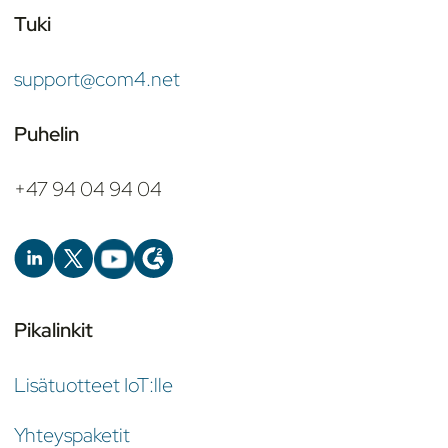
Tuki
support@com4.net
Puhelin
+47 94 04 94 04
Pikalinkit
Lisätuotteet IoT:lle
Yhteyspaketit