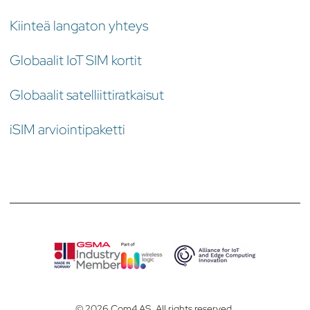
Kiinteä langaton yhteys
Globaalit IoT SIM kortit
Globaalit satelliittiratkaisut
iSIM arviointipaketti
© 2026 Com4 AS. All rights reserved.