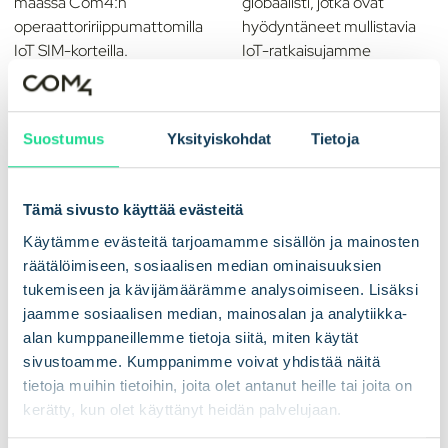
maassa Com4:n
globaalisti, jotka ovat
operaattoririippumattomilla
hyödyntäneet mullistavia
IoT SIM-korteilla.
IoT-ratkaisujamme
projekteissaan.
Maat
IoT-yhteydet
Suostumus
Yksityiskohdat
Tietoja
190
20
+
M+
Tämä sivusto käyttää evästeitä
Käytämme evästeitä tarjoamamme sisällön ja mainosten
räätälöimiseen, sosiaalisen median ominaisuuksien
Nauti saumattomasta 2G-,
Com4 on jo mahdollistanut
tukemiseen ja kävijämäärämme analysoimiseen. Lisäksi
3G-, 4G-, LTE-M-, NB-
tietoliikkuvuuden yli 20
jaamme sosiaalisen median, mainosalan ja analytiikka-
IoT-, 5G- tai
miljoonalle SIM-kortille ja
alan kumppaneillemme tietoja siitä, miten käytät
satelliittiyhteydestä, joka on
helpottanut lukemattomia
sivustoamme. Kumppanimme voivat yhdistää näitä
räätälöity juuri sinun
IoT-projekteja.
tietoja muihin tietoihin, joita olet antanut heille tai joita on
tarpeisiisi. Me autamme
kerätty, kun olet käyttänyt heidän palvelujaan.
sinua, missä päin maailmaa
tahansa oletkin.