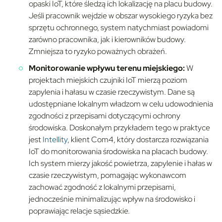
opaski IoT, które śledzą ich lokalizację na placu budowy.
Jeśli pracownik wejdzie w obszar wysokiego ryzyka bez
sprzętu ochronnego, system natychmiast powiadomi
zarówno pracownika, jak i kierowników budowy.
Zmniejsza to ryzyko poważnych obrażeń.
Monitorowanie wpływu terenu miejskiego:
W
projektach miejskich czujniki IoT mierzą poziom
zapylenia i hałasu w czasie rzeczywistym. Dane są
udostępniane lokalnym władzom w celu udowodnienia
zgodności z przepisami dotyczącymi ochrony
środowiska. Doskonałym przykładem tego w praktyce
jest
Intellity
, klient Com4, który dostarcza rozwiązania
IoT do monitorowania środowiska na placach budowy.
Ich system mierzy jakość powietrza, zapylenie i hałas w
czasie rzeczywistym, pomagając wykonawcom
zachować zgodność z lokalnymi przepisami,
jednocześnie minimalizując wpływ na środowisko i
poprawiając relacje sąsiedzkie.