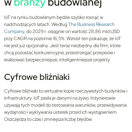
w
branży
budowlanej
IoT na rynku budowlanym będzie szybko rosnąć w
nadchodzących latach. Według
The Business Research
Company
, do 2029 r. osiągnie on wartość 28,86 mld USD
przy CAGR na poziomie 16,5%. Wzrost ten pokazuje, że IoT
nie jest już opcjonalny. Jest teraz niezbędny dla firm, które
chcą pozostać konkurencyjne, przestrzegać przepisów i
realizować bezpieczniejsze, inteligentniejsze projekty.
Cyfrowe bliźniaki
Cyfrowe bliźniaki to wirtualne kopie rzeczywistych budynków i
infrastruktury. IoT zasila je danymi na żywo. Inżynierowie
używają tych modeli do testowania warunków, przewidywania
wydajności i wykrywania usterek przed ich wystąpieniem.
Oszczędza to czas i zmniejsza liczbę błędów.