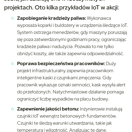
projektach. Oto kilka przykładów IoT w akcji:
Zapobieganie kradzieży paliwa:
Wykonawca
wyposaża koparki i buldożery w urządzenia śledzące IoT.
System ostrzega menedżerów, gdy maszyny poruszają
się poza zatwierdzonymi godzinami pracy, ograniczając
kradzieże paliwa i nadużycia. Pozwala to nie tylko
obniżyć koszty, ale także zapewnia odpowiedzialność.
Poprawa bezpieczeństwa pracowników:
Duży
projekt infrastrukturalny zapewnia pracownikom
inteligentne kaski z czujnikami zmęczenia. Gdy
pracownik wykazuje oznaki senności, kask wysyła alert
do przełożonych. Natychmiastowe działanie pomaga
ograniczyć liczbę wypadków na placu budowy.
Zapewnienie jakości betonu:
Inżynierowie instalują
czujniki IoT wewnątrz betonowych fundamentów.
Czujniki te śledzą warunki utwardzania, takie jak
temperatura i wilgotność. Analizując te dane,