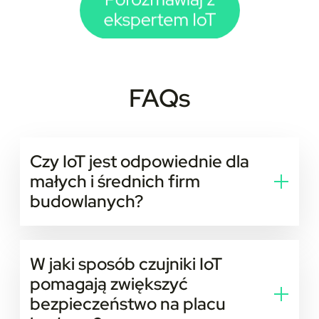
FAQs
Czy IoT jest odpowiednie dla
małych i średnich firm
budowlanych?
Tak. IoT można skalować do potrzeb projektów każdej
wielkości. Nawet mniejsze firmy mogą korzystać z
W jaki sposób czujniki IoT
przystępnych cenowo lokalizatorów i urządzeń
pomagają zwiększyć
ubieralnych, aby zwiększyć bezpieczeństwo i
bezpieczeństwo na placu
efektywność pracy.