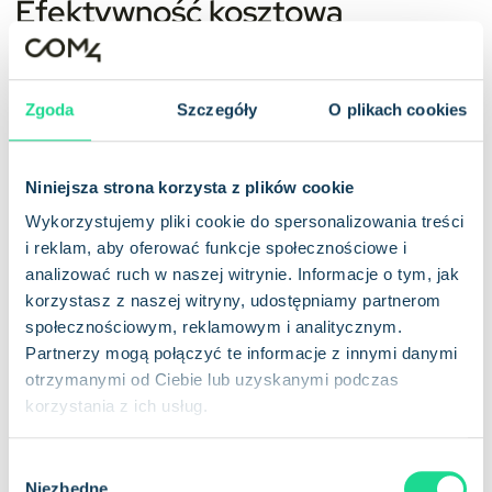
Efektywność kosztowa
Niespodziewane awarie i straty zwiększają koszty projektu.
Czujniki IoT
przewidują, kiedy maszyny wymagają konserwacji
Zgoda
Szczegóły
O plikach cookies
i pomagają uniknąć kosztownych napraw. Inteligentne
systemy inwentaryzacji również zapobiegają nadmiernym
zamówieniom lub niedoborom. Łącznie oszczędności te
Niniejsza strona korzysta z plików cookie
sprawiają, że projekty są bardziej opłacalne i przyjazne dla
zasobów.
Wykorzystujemy pliki cookie do spersonalizowania treści
i reklam, aby oferować funkcje społecznościowe i
Zwiększona produktywność
analizować ruch w naszej witrynie. Informacje o tym, jak
korzystasz z naszej witryny, udostępniamy partnerom
społecznościowym, reklamowym i analitycznym.
Dane w czasie rzeczywistym z urządzeń IoT przyspieszają
Partnerzy mogą połączyć te informacje z innymi danymi
podejmowanie decyzji. Menedżerowie mogą natychmiast
otrzymanymi od Ciebie lub uzyskanymi podczas
wykrywać opóźnienia, przydzielać zasoby lub dostosowywać
korzystania z ich usług.
harmonogramy. Dzięki temu zarówno maszyny, jak i
pracownicy są bardziej produktywni, a projekty kończą się na
W
czas. Zdalne monitorowanie pozwala ponadto nadzorcom na
Niezbędne