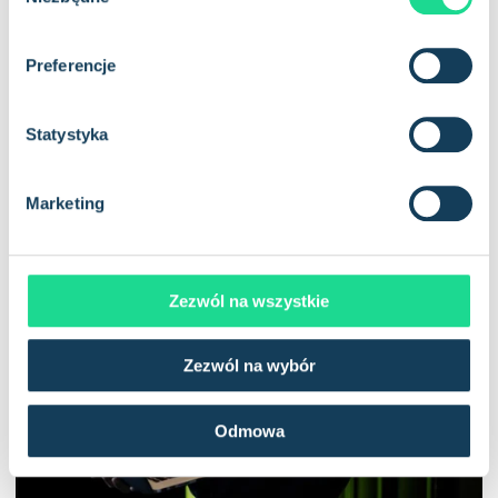
y
b
ó
Preferencje
r
z
g
Statystyka
o
d
Marketing
y
Zezwól na wszystkie
Zezwól na wybór
Odmowa