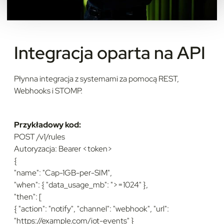
Integracja oparta na API
Płynna integracja z systemami za pomocą REST,
Webhooks i STOMP.
Przykładowy kod:
POST /v1/rules
Autoryzacja: Bearer <token>
{
"name": "Cap-1GB-per-SIM",
"when": { "data_usage_mb": ">=1024" },
"then": [
{ "action": "notify", "channel": "webhook", "url":
"https://example.com/iot-events" }