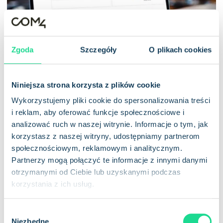
Zgoda
Szczegóły
O plikach cookies
Niniejsza strona korzysta z plików cookie
Wykorzystujemy pliki cookie do spersonalizowania treści
PULPITY NAWIGACYJNE I
i reklam, aby oferować funkcje społecznościowe i
RAPORTOWANIE
analizować ruch w naszej witrynie. Informacje o tym, jak
Wizualizacja
korzystasz z naszej witryny, udostępniamy partnerom
społecznościowym, reklamowym i analitycznym.
wykorzystania danych,
Partnerzy mogą połączyć te informacje z innymi danymi
kosztów i alertów w celu
otrzymanymi od Ciebie lub uzyskanymi podczas
korzystania z ich usług.
optymalizacji wydajności
i kontroli.
W
Niezbędne