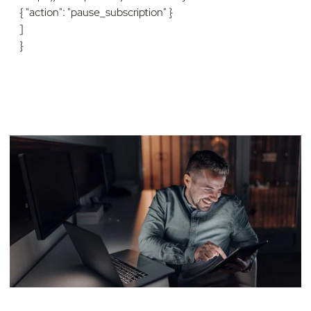
{ "action": "pause_subscription" }
]
}