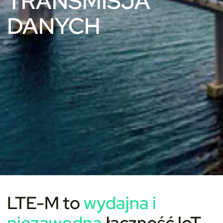
TRANSMISJA
DANYCH
LTE-M to
wydajna i
niezawodna
łączność
loT
,