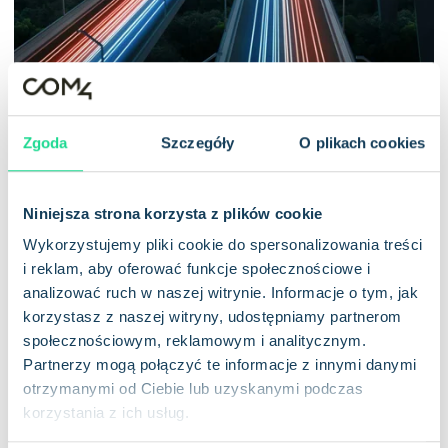
Zgoda
Szczegóły
O plikach cookies
Smart cities
Niniejsza strona korzysta z plików cookie
Wykorzystujemy pliki cookie do spersonalizowania treści
LTE-M to wszechstronna technologia komunikacyjna
i reklam, aby oferować funkcje społecznościowe i
wspierająca szerokie spektrum zastosowań IoT – od
analizować ruch w naszej witrynie. Informacje o tym, jak
czujników parkingowych i inteligentnego oświetlenia
korzystasz z naszej witryny, udostępniamy partnerom
ulicznego, po monitoring ruchu i jakości powietrza. Dzięki
społecznościowym, reklamowym i analitycznym.
niskiemu poborowi energii, szerokiemu zasięgowi i
Partnerzy mogą połączyć te informacje z innymi danymi
wysokiej niezawodności LTE-M umożliwia skuteczne
otrzymanymi od Ciebie lub uzyskanymi podczas
zarządzanie i monitorowanie zasobów miejskich w czasie
korzystania z ich usług.
rzeczywistym.