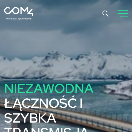
NIEZAWODNA
ŁĄCZNOŚĆ I
SZYBKA