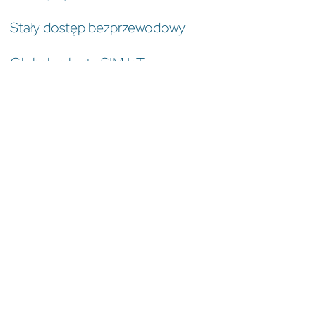
Stały dostęp bezprzewodowy
Globalne karty SIM IoT
Globalne rozwiązania satelitarne
Zestaw ewaluacyjny iSIM