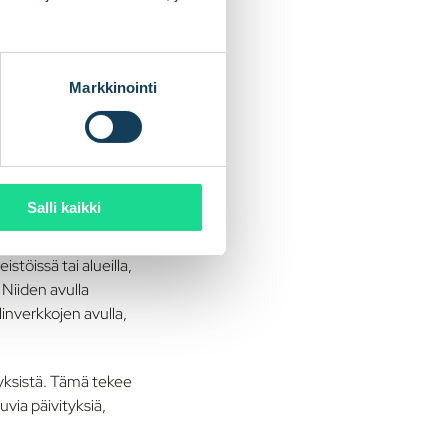
Markkinointi
et ovat osia, jotka
meen tai
ja
5G
Salli kaikki
eistöissä tai alueilla,
Niiden avulla
inverkkojen avulla,
eyksistä. Tämä tekee
uvia päivityksiä,