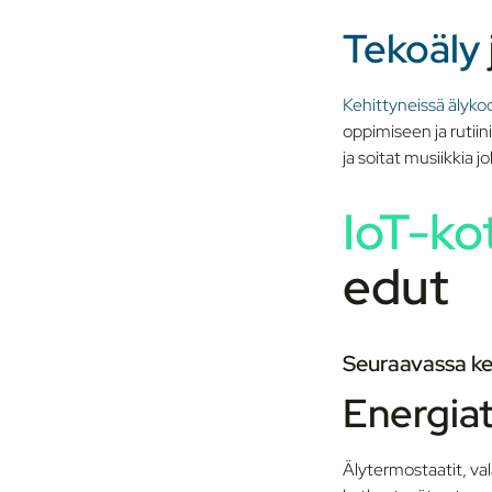
t
Tekoäly
a
Kehittyneissä älykod
oppimiseen ja rutii
ja soitat musiikkia j
IoT-ko
edut
Seuraavassa ke
Energia
Älytermostaatit, va