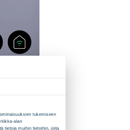
 ominaisuuksien tukemiseen
tiikka-alan
stivät ja
ietoja muihin tietoihin, joita