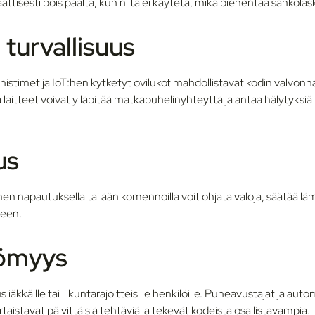
tisesti pois päältä, kun niitä ei käytetä, mikä pienentää sähkölas
turvallisuus
nnistimet ja IoT:hen kytketyt ovilukot mahdollistavat kodin valvonn
 laitteet voivat ylläpitää matkapuhelinyhteyttä ja antaa hälytyksiä 
us
 napautuksella tai äänikomennoilla voit ohjata valoja, säätää lämp
neen.
ömyys
 iäkkäille tai liikuntarajoitteisille henkilöille. Puheavustajat ja aut
rtaistavat päivittäisiä tehtäviä ja tekevät kodeista osallistavampia.