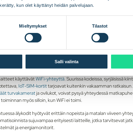
e toimii:
n kerätty, kun olet käyttänyt heidän palvelujaan.
toimilaitteet ja keskittimet
Mieltymykset
Tilastot
muutokset, kuten liikkeen, lämpötilan tai valon määrän. Toimilaitte
ät valot tai säätävät kaihtimia. Nämä laitteet yhdistetään keskitti
näisen älykotijärjestelmän luomiseksi.
tävyys: WiFi,
IoT SIM -kortit
Salli valinta
aitteet käyttävät
WiFi-yhteyttä
. Suurissa kodeissa, syrjäisissä kiint
uotettava,
IoT-SIM-kortit
tarjoavat kuitenkin vakaamman ratkaisun. 
käät turvakamerat
ja ovilukot, voivat pysyä yhteydessä matkapuhel
toiminnan myös silloin, kun WiFi ei toimi.
ntuessa älykodit hyötyvät erittäin nopeista ja matalan viiveen yht
matisoinnista sujuvampaa erityisesti laitteille, jotka tarvitsevat jatk
stelmät ja energiamonitorit.