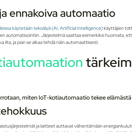
ja ennakoiva automaatio
eissa käytetään tekoälyä (AI, Artificial Intelligence)
käyttäjien to
nien automatisointiin. Järjestelmä saattaa esimerkiksi huomata, e
oka ilta, ja pian se alkaa tehdä näin automaattisesti.
tiautomaation
tärkei
rrotaan, miten IoT-kotiautomaatio tekee elämäst
tehokkuus
laistusjärjestelmät ja laitteet auttavat vähentämään energiankulut