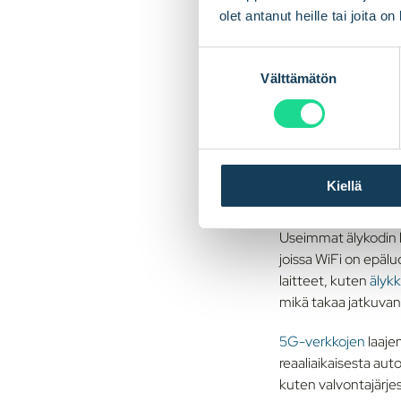
toimivat. Näin s
olet antanut heille tai joita o
Anturit, 
S
Välttämätön
u
Anturit
havaitsevat 
o
esimerkiksi sytyttäv
s
älypuhelimeesi yhte
t
u
Yhdistet
Kiellä
m
u
k
Useimmat älykodin l
s
joissa WiFi on epäl
e
laitteet, kuten
älyk
n
mikä takaa jatkuvan 
v
a
5G-verkkojen
laaje
l
reaaliaikaisesta auto
i
kuten valvontajärje
n