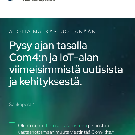
ALOITA MATKASI JO TÄNÄÄN
Pysy ajan tasalla
Com4:n ja IoT-alan
viimeisimmistä uutisista
ja kehityksestä.
Olen lukenut
tietosuojaselosteen
ja suostun
vastaanottamaan muuta viestintää Com4:lta.
*