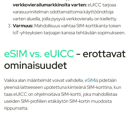
verkkovierailumarkkinoita varten:
eUICC tarjoaa
varasuunnitelman odottamattomia käyttöönottoja
varten alueilla, joilla pysyvä verkkovierailu on kielletty.
Varmuus:
Mahdollisuus vaihtaa SIM-korttikanta toisen
IoT-yhteyksien tarjoajan kanssa tehtävään sopimukseen.
eSIM vs. eUICC
- erottavat
ominaisuudet
Vaikka alan määritelmät voivat vaihdella,
eSIMiä
pidetään
yleensä laitteeseen upotettuna kiinteänä SIM-korttina, kun
taas eUICC on ohjelmoitava SIM-kortti, joka mahdollistaa
useiden SIM-profiilien etäkäytön SIM-kortin muodosta
riippumatta.