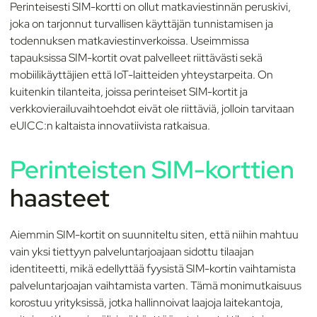
Perinteisesti SIM-kortti on ollut matkaviestinnän peruskivi,
joka on tarjonnut turvallisen käyttäjän tunnistamisen ja
todennuksen matkaviestinverkoissa. Useimmissa
tapauksissa SIM-kortit ovat palvelleet riittävästi sekä
mobiilikäyttäjien että IoT-laitteiden yhteystarpeita. On
kuitenkin tilanteita, joissa perinteiset SIM-kortit ja
verkkovierailuvaihtoehdot eivät ole riittäviä, jolloin tarvitaan
eUICC:n kaltaista innovatiivista ratkaisua.
Perinteisten SIM-korttien
haasteet
Aiemmin SIM-kortit on suunniteltu siten, että niihin mahtuu
vain yksi tiettyyn palveluntarjoajaan sidottu tilaajan
identiteetti, mikä edellyttää fyysistä SIM-kortin vaihtamista
palveluntarjoajan vaihtamista varten. Tämä monimutkaisuus
korostuu yrityksissä, jotka hallinnoivat laajoja laitekantoja,