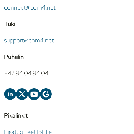
connect@com4.net
Tuki
support@com4.net
Puhelin
+47 94 04 94 04
Pikalinkit
Lisätuotteet IoT:lle