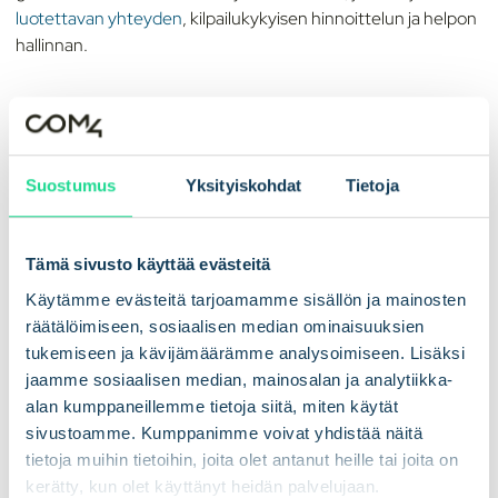
luotettavan yhteyden
, kilpailukykyisen hinnoittelun ja helpon
hallinnan.
GSMA ja
standardi SGP.32
GSMA:lla on ratkaiseva rooli standardoinnin edistämisessä
Suostumus
Yksityiskohdat
Tietoja
matkaviestintäalalla. GSMA julkaisi vuoden 2024 toisella
neljänneksellä SGP.32-standardin, jossa määritellään eSIMien
ja eUICC:ien rakenne ja elinkaaren hallinta. Tämä
Tämä sivusto käyttää evästeitä
standardointi parantaa eSIM-teknologian yhteentoimivuutta
ja turvallisuutta ja yksinkertaistaa eSIM-hallintaa erilaisissa
Käytämme evästeitä tarjoamamme sisällön ja mainosten
laitteissa ja verkoissa. Lue lisää tästä
äskettäin julkaistusta
räätälöimiseen, sosiaalisen median ominaisuuksien
artikkelistamme.
tukemiseen ja kävijämäärämme analysoimiseen. Lisäksi
jaamme sosiaalisen median, mainosalan ja analytiikka-
alan kumppaneillemme tietoja siitä, miten käytät
sivustoamme. Kumppanimme voivat yhdistää näitä
tietoja muihin tietoihin, joita olet antanut heille tai joita on
kerätty, kun olet käyttänyt heidän palvelujaan.