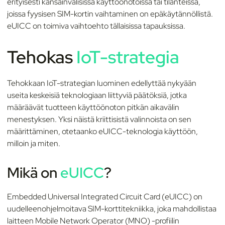
erityisesti kansainvälisissä käyttöönotoissa tai tilanteissa,
joissa fyysisen SIM-kortin vaihtaminen on epäkäytännöllistä.
eUICC on toimiva vaihtoehto tällaisissa tapauksissa.
Tehokas
IoT-strategia
Tehokkaan IoT-strategian luominen edellyttää nykyään
useita keskeisiä teknologiaan liittyviä päätöksiä, jotka
määräävät tuotteen käyttöönoton pitkän aikavälin
menestyksen. Yksi näistä kriittisistä valinnoista on sen
määrittäminen, otetaanko eUICC-teknologia käyttöön,
milloin ja miten.
Mikä on
eUICC
?
Embedded Universal Integrated Circuit Card (eUICC) on
uudelleenohjelmoitava SIM-korttitekniikka, joka mahdollistaa
laitteen Mobile Network Operator (MNO) -profiilin