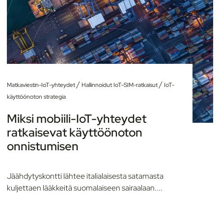
/
/
Matkaviestin-IoT-yhteydet
Hallinnoidut IoT-SIM-ratkaisut
IoT-
käyttöönoton strategia
Miksi mobiili-IoT-yhteydet
ratkaisevat käyttöönoton
onnistumisen
Jäähdytyskontti lähtee italialaisesta satamasta
kuljettaen lääkkeitä suomalaiseen sairaalaan....