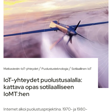
/
/
Matkaviestin-IoT-yhteydet
Puolustusteknologia
Sotilaallinen IoT
IoT-yhteydet puolustusalalla:
kattava opas sotilaalliseen
IoMT:hen
Internet alkoi puolustusprojektina. 1970- ja 1980-