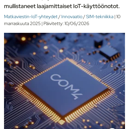
mullistaneet laajamittaiset IoT-käyttöönotot.
Matkaviestin-IoT-yhteydet
/
Innovaatio
/
SIM-tekniikka
|
10
marraskuuta 2025
|
Päivitetty:
10/06/2026