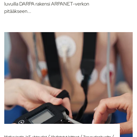
luvuilla DARPA rakensi ARPANET-verkon
pitääkseen...
/
/
/
Matkaviestin-IoT-yhteydet
Yhdistetyt laitteet
Terveydenhuolto