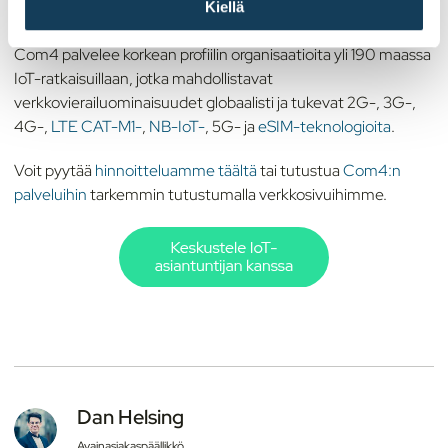
t
ainutlaatuisella, helposti saatavilla olevalla, aina käytössä
Kiellä
a
olevalla
4G/5G-matkaviestinverkolla
IoT-yhteyksiä varten.
Com4 palvelee korkean profiilin organisaatioita yli 190 maassa
IoT-ratkaisuillaan, jotka mahdollistavat
verkkovierailuominaisuudet globaalisti ja tukevat 2G-, 3G-,
4G-,
LTE CAT-M1-
,
NB-IoT-
, 5G- ja
eSIM-teknologioita
.
Voit pyytää
hinnoitteluamme täältä
tai tutustua
Com4:n
palveluihin
tarkemmin tutustumalla verkkosivuihimme.
Dan Helsing
Avainasiakaspäällikkö