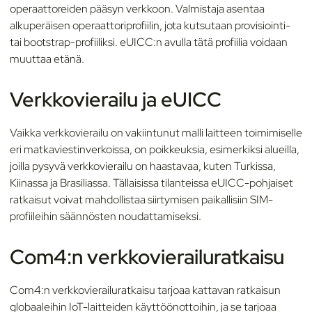
operaattoreiden pääsyn verkkoon. Valmistaja asentaa
alkuperäisen operaattoriprofiilin, jota kutsutaan provisiointi-
tai bootstrap-profiiliksi. eUICC:n avulla tätä profiilia voidaan
muuttaa etänä.
Verkkovierailu ja eUICC
Vaikka verkkovierailu on vakiintunut malli laitteen toimimiselle
eri matkaviestinverkoissa, on poikkeuksia, esimerkiksi alueilla,
joilla pysyvä verkkovierailu on haastavaa, kuten Turkissa,
Kiinassa ja Brasiliassa. Tällaisissa tilanteissa eUICC-pohjaiset
ratkaisut voivat mahdollistaa siirtymisen paikallisiin SIM-
profiileihin säännösten noudattamiseksi.
Com4:n verkkovierailuratkaisu
Com4:n verkkovierailuratkaisu tarjoaa kattavan ratkaisun
globaaleihin IoT-laitteiden käyttöönottoihin, ja se tarjoaa