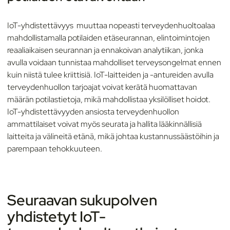
IoT-yhdistettävyys muuttaa nopeasti terveydenhuoltoalaa
mahdollistamalla potilaiden etäseurannan, elintoimintojen
reaaliaikaisen seurannan ja ennakoivan analytiikan, jonka
avulla voidaan tunnistaa mahdolliset terveysongelmat ennen
kuin niistä tulee kriittisiä. IoT-laitteiden ja -antureiden avulla
terveydenhuollon tarjoajat voivat kerätä huomattavan
määrän potilastietoja, mikä mahdollistaa yksilölliset hoidot.
IoT-yhdistettävyyden ansiosta terveydenhuollon
ammattilaiset voivat myös seurata ja hallita lääkinnällisiä
laitteita ja välineitä etänä, mikä johtaa kustannussäästöihin ja
parempaan tehokkuuteen.
Seuraavan sukupolven
yhdistetyt IoT-