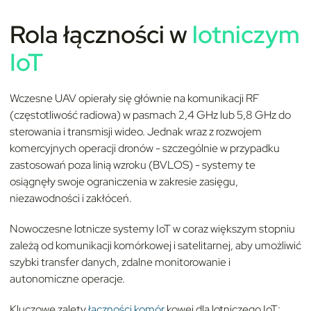
Rola łączności w
lotniczym
IoT
Wczesne UAV opierały się głównie na komunikacji RF
(częstotliwość radiowa) w pasmach 2,4 GHz lub 5,8 GHz do
sterowania i transmisji wideo. Jednak wraz z rozwojem
komercyjnych operacji dronów - szczególnie w przypadku
zastosowań poza linią wzroku (BVLOS) - systemy te
osiągnęły swoje ograniczenia w zakresie zasięgu,
niezawodności i zakłóceń.
Nowoczesne lotnicze systemy IoT w coraz większym stopniu
zależą od komunikacji komórkowej i satelitarnej, aby umożliwić
szybki transfer danych, zdalne monitorowanie i
autonomiczne operacje.
Kluczowe zalety
łączności komór
kowej dla lotniczego IoT: