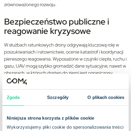
zrównoważonego rozwoju.
Bezpieczeństwo publiczne i
reagowanie kryzysowe
W służbach ratunkowych drony odgrywają kluczową rolę w
poszukiwaniach i ratownictwie, ocenie katastrof i koordynacji
pierwszego reagowania. Wyposażone w czujniki ciepła, ruchu i
gazu, UAV mogą szybko gromadzić dane sytuacyjne, nawet w
obszarach, w których dostęp do ziemi jest ograniczony.
Logistyka i łańcuch dostaw
Zgoda
Szczegóły
O plikach cookies
Drony są testowane pod kątem dostaw ostatniej mili,
zarządzania zapasami magazynowymi i zautomatyzowanej
logistyki. Chociaż nadal istnieją wyzwania związane z
Niniejsza strona korzysta z plików cookie
przepisami i ładownością, autonomiczne systemy powietrzne
Wykorzystujemy pliki cookie do spersonalizowania treści