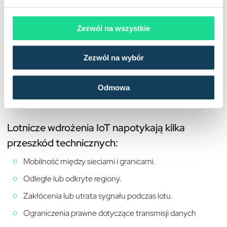
Zezwól na wszystkie
Wyzwania związane
Zezwól na wybór
złącznością w lotniczym
Odmowa
IoT
Lotnicze wdrożenia IoT napotykają kilka
przeszkód technicznych:
Mobilność między sieciami i granicami.
Odległe lub odkryte regiony.
Zakłócenia lub utrata sygnału podczas lotu.
Ograniczenia prawne dotyczące transmisji danych