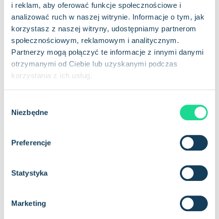
i naziemne stają się integralną częścią nowoczesnych
i reklam, aby oferować funkcje społecznościowe i
łańcuchów dostaw.
analizować ruch w naszej witrynie. Informacje o tym, jak
korzystasz z naszej witryny, udostępniamy partnerom
Monitorowanie środowiska
społecznościowym, reklamowym i analitycznym.
Partnerzy mogą połączyć te informacje z innymi danymi
otrzymanymi od Ciebie lub uzyskanymi podczas
Agencje ochrony środowiska i naukowcy wykorzystują drony z
korzystania z ich usług.
obsługą IoT do monitorowania jakości powietrza i wody,
poziomów zanieczyszczenia, warunków pogodowych i
wylesiania. Dzięki integracji komórkowego IoT i komunikacji
W
satelitarnej, dane te mogą być przesyłane w czasie
Niezbędne
y
rzeczywistym w celu analizy i podjęcia działań.
b
ó
Preferencje
r
z
g
Statystyka
o
d
Marketing
y