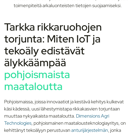
toimenpiteitä arkaluonteisten tietojen suojaamiseksi.
Tarkka rikkaruohojen
torjunta: Miten IoT ja
tekoäly edistävät
älykkäämpää
pohjoismaista
maataloutta
Pohjoismaissa, joissa innovaatiot ja kestävä kehitys kulkevat
käsi kädessä, uusi lähestymistapa rikkakasvien torjuntaan
muuttaa nykyaikaista maataloutta.
Dimensions Agri
Technologies
, pohjoismainen maatalousteknologiayritys, on
kehittänyt tekoälyyn perustuvan
anturijärjestelmän
, jonka