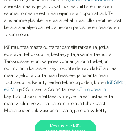
ansiosta maanviljelijät voivat luottaa kriittisten tietojen
saumattomaan viestintään sijainnista riippumatta. IoT-
alustamme yksinkertaistaa laitehallintaa, jolloin voit helposti
kerätä ja analysoida tietoja tietoon perustuvien päätösten
tekemiseksi.
IoT muuttaa maataloutta tarjoamalla ratkaisuja, jotka
edistävät tehokkuutta, kestävyyttä ja kannattavuutta.
Tarkkuuskastelun, karjanvalvonnan ja toimitusketjun
optimoinnin kaltaisten käyttökohteiden avulla IoT auttaa
maanviljelijöitä voittamaan haasteet ja parantamaan
tuottavuutta. Kehittyneiden teknologioiden, kuten
IoT SIM:n
,
eSIM:n
ja 5G:n, avulla Com4 tarjoaa
IoT:n globaaliin
käyttöönottoon tarvittavat yhteydet ja varmistaa, että
maanviljelijät voivat hallita toimintojaan tehokkaasti.
Maatalouden tulevaisuus on täällä, ja se on kytketty.