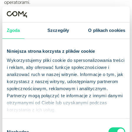
operatorami.
Upewnij się, że Twoje urządzenia zawsze łączą się z najlepszą
siecią bez zakłóceń.
Zgoda
Szczegóły
O plikach cookies
Ochrona przepływu danych dzięki prywatnym
APN i VPN
dla
bezpiecznego transportu.
Niniejsza strona korzysta z plików cookie
Bezproblemowe zarządzanie flotą kart SIM dzięki
Wykorzystujemy pliki cookie do spersonalizowania treści
kompleksowej platformie zarządzania
.
i reklam, aby oferować funkcje społecznościowe i
analizować ruch w naszej witrynie. Informacje o tym, jak
Korzystaj z elastyczności ofert bez żadnych zobowiązań.
korzystasz z naszej witryny, udostępniamy partnerom
Testowanie kart SIM w celu zapewnienia kompatybilności i
społecznościowym, reklamowym i analitycznym.
funkcjonalności.
Partnerzy mogą połączyć te informacje z innymi danymi
otrzymanymi od Ciebie lub uzyskanymi podczas
Przejmij pełną kontrolę nad swoim użytkowaniem, blokując
korzystania z ich usług.
dane, SMS-y lub połączenia głosowe za pomocą blokady.
W
Wybieraj spośród różnych formatów kart (2FF, 3FF, 4FF i
Niezbędne