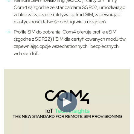
Remote SIM Provisioning (eUICC): Karty SIM firmy
Com4 są zgodne ze standardami SGP.02, umożliwiając
zdalne zarządzanie i aktywację kart SIM, zapewniając
elastyczność i łatwość obsługi wielu urządzeń.
Profile SIM do pobrania: Com4 oferuje profile eSIM
(zgodne z SGP.22) i iSIM dla certyfikowanych modułów,
zapewniając opcje wszechstronnych i bezpiecznych
wdrożeń IoT.