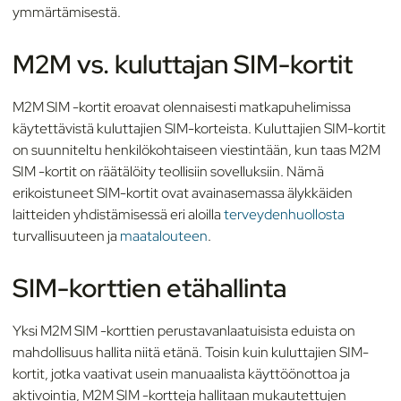
ymmärtämisestä.
M2M vs. kuluttajan SIM-kortit
M2M SIM -kortit eroavat olennaisesti matkapuhelimissa
käytettävistä kuluttajien SIM-korteista. Kuluttajien SIM-kortit
on suunniteltu henkilökohtaiseen viestintään, kun taas M2M
SIM -kortit on räätälöity teollisiin sovelluksiin. Nämä
erikoistuneet SIM-kortit ovat avainasemassa älykkäiden
laitteiden yhdistämisessä eri aloilla
terveydenhuollosta
turvallisuuteen ja
maatalouteen
.
SIM-korttien etähallinta
Yksi M2M SIM -korttien perustavanlaatuisista eduista on
mahdollisuus hallita niitä etänä. Toisin kuin kuluttajien SIM-
kortit, jotka vaativat usein manuaalista käyttöönottoa ja
aktivointia, M2M SIM -kortteja hallitaan mukautettujen