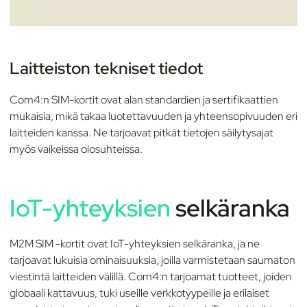
Laitteiston tekniset tiedot
Com4:n SIM-kortit ovat alan standardien ja sertifikaattien
mukaisia, mikä takaa luotettavuuden ja yhteensopivuuden eri
laitteiden kanssa. Ne tarjoavat pitkät tietojen säilytysajat
myös vaikeissa olosuhteissa.
IoT-yhteyksien
selkäranka
M2M SIM -kortit ovat IoT-yhteyksien selkäranka, ja ne
tarjoavat lukuisia ominaisuuksia, joilla varmistetaan saumaton
viestintä laitteiden välillä. Com4:n tarjoamat tuotteet, joiden
globaali kattavuus, tuki useille verkkotyypeille ja erilaiset