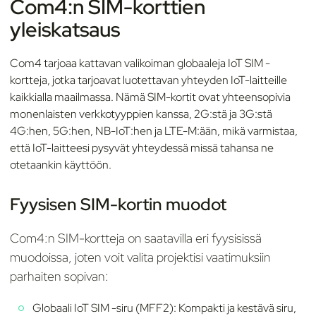
Com4:n SIM-korttien
yleiskatsaus
Com4 tarjoaa kattavan valikoiman globaaleja IoT SIM -
kortteja, jotka tarjoavat luotettavan yhteyden IoT-laitteille
kaikkialla maailmassa. Nämä SIM-kortit ovat yhteensopivia
monenlaisten verkkotyyppien kanssa, 2G:stä ja 3G:stä
4G:hen, 5G:hen, NB-IoT:hen ja LTE-M:ään, mikä varmistaa,
että IoT-laitteesi pysyvät yhteydessä missä tahansa ne
otetaankin käyttöön.
Fyysisen SIM-kortin muodot
Com4:n SIM-kortteja on saatavilla eri fyysisissä
muodoissa, joten voit valita projektisi vaatimuksiin
parhaiten sopivan:
Globaali IoT SIM -siru (MFF2): Kompakti ja kestävä siru,