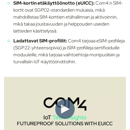
SIM-kortin etäkäyttöönotto (eUICC):
Com4:n SIM-
kortit ovat SGP.02-standardien mukaisia, mikä
mahdollistaa SIM-korttien etähallinnan ja aktivoinnin,
mikä takaa joustavuuden ja helppouden useiden
laitteiden käsittelyssä.
Ladattavat SIM-profiilit:
Com4 tarjoaa eSIM-profiileja
(SGP.22-yhteensopivia) ja iSIM-profiileja sertifioiduille
moduuleille, mikä tarjoaa vaihtoehtoja monipuolisiin ja
turvallisiin IoT-käyttöönottoihin.