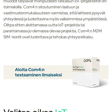
muodot tarjoavat monipuolisen ratkaisun IoT-projekteihin eri
toimialoilla. Com4:n sitoutuminen laatuun ja
vaatimustenmukaisuuteen varmistaa, että laitteesi pysyvät
yhteydessä ja luotettavina myös vaikeimmissa ympäristöissä.
Olitpa sitten aloittamassa uutta IoT-projektia tai
parantamassa jo olemassa olevaa projektia, Com4:n M2M
SIM -kortit ovat luotettava ja tehokas yhteysratkaisu.