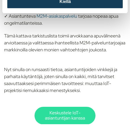
t
Kiellä
vastaamaan erityisvaatimuksiasi.
a
✓ Asiantunteva
M2M-asiakaspalvelu
tarjoaa nopeaa apua
ongelmatilanteissa.
Tämä kattava tarkistuslista toimii arvokkaana apuvälineenä
arvioitaessa ja valittaessa ihanteellista M2M-palveluntarjoajaa
markkinoilla olevien monien vaihtoehtojen joukosta.
Nyt sinulla on runsaasti tietoa, asiantuntijoiden vinkkejä ja
parhaita käytäntöjä, joten sinulla on kaikki, mitä tarvitset
saavuttaaksesi perimmäisen tavoitteesi: muuttaa IoT-
projektisi riemukkaaksi menestykseksi.