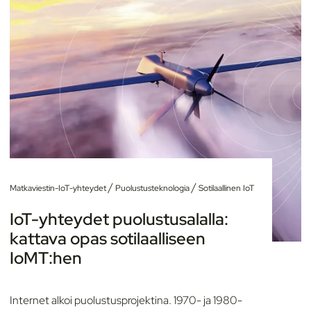
/
/
Matkaviestin-IoT-yhteydet
Puolustusteknologia
Sotilaallinen IoT
IoT-yhteydet puolustusalalla:
kattava opas sotilaalliseen
IoMT:hen
Internet alkoi puolustusprojektina. 1970- ja 1980-