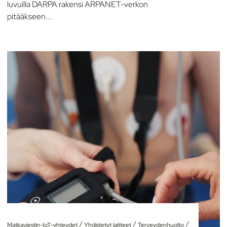
luvuilla DARPA rakensi ARPANET-verkon
pitääkseen...
/
/
/
Matkaviestin-IoT-yhteydet
Yhdistetyt laitteet
Terveydenhuolto