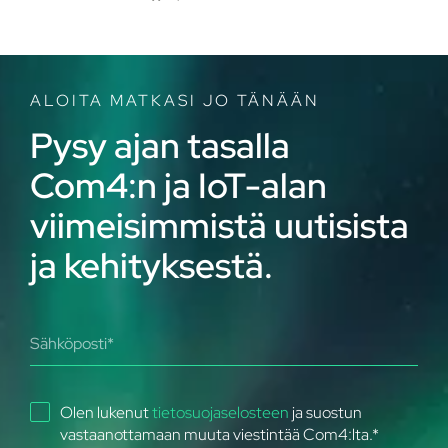
valvontaan, suorituskyvyn seurantaan sekä
reaaliaikaisen tiedonsiirron mahdollistamiseen
laitteiden ja järjestelmien välillä.
ALOITA MATKASI JO TÄNÄÄN
Pysy ajan tasalla
Com4:n ja IoT-alan
viimeisimmistä uutisista
ja kehityksestä.
Olen lukenut
tietosuojaselosteen
ja suostun
vastaanottamaan muuta viestintää Com4:lta.
*