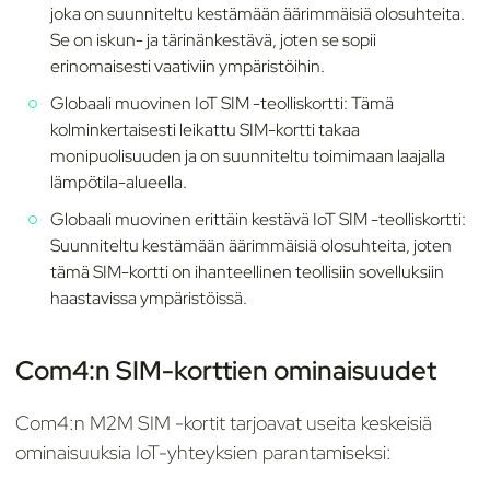
joka on suunniteltu kestämään äärimmäisiä olosuhteita.
Se on iskun- ja tärinänkestävä, joten se sopii
erinomaisesti vaativiin ympäristöihin.
Globaali muovinen IoT SIM -teolliskortti: Tämä
kolminkertaisesti leikattu SIM-kortti takaa
monipuolisuuden ja on suunniteltu toimimaan laajalla
lämpötila-alueella.
Globaali muovinen erittäin kestävä IoT SIM -teolliskortti:
Suunniteltu kestämään äärimmäisiä olosuhteita, joten
tämä SIM-kortti on ihanteellinen teollisiin sovelluksiin
haastavissa ympäristöissä.
Com4:n SIM-korttien ominaisuudet
Com4:n M2M SIM -kortit tarjoavat useita keskeisiä
ominaisuuksia IoT-yhteyksien parantamiseksi: