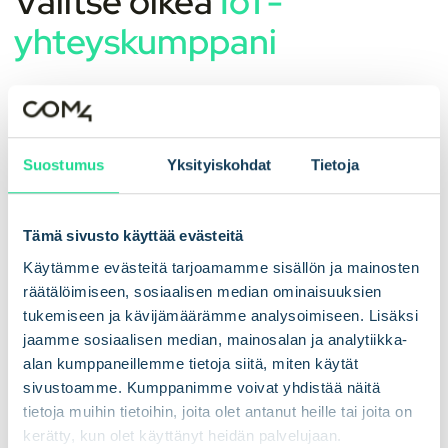
Valitse oikea
IoT-
yhteyskumppani
Lopuksi tarkastellaan vielä 11 keskeistä tarjousta, joita sinun
tulisi odottaa M2M-palveluntarjoajalta.
Suostumus
Yksityiskohdat
Tietoja
Kattava tarkistuslista, joka auttaa sinua
valitsemaan ihanteellisen M2M-
palveluntarjoajan:
Tämä sivusto käyttää evästeitä
Käytämme evästeitä tarjoamamme sisällön ja mainosten
✓
Maksimoi kattavuus
ja globaali läsnäolo useiden
räätälöimiseen, sosiaalisen median ominaisuuksien
operaattoreiden kanssa.
tukemiseen ja kävijämäärämme analysoimiseen. Lisäksi
✓ Varmista, että laitteesi liittyvät aina parhaaseen verkkoon
jaamme sosiaalisen median, mainosalan ja analytiikka-
ilman häiriöitä.
alan kumppaneillemme tietoja siitä, miten käytät
sivustoamme. Kumppanimme voivat yhdistää näitä
✓ Suojaa tietovirtasi yksityisellä
APN:llä ja VPN:llä
turvallista
tietoja muihin tietoihin, joita olet antanut heille tai joita on
siirtoa varten.
kerätty, kun olet käyttänyt heidän palvelujaan.