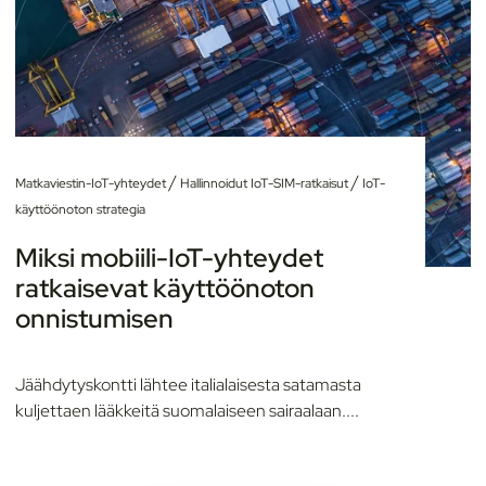
/
/
Matkaviestin-IoT-yhteydet
Hallinnoidut IoT-SIM-ratkaisut
IoT-
käyttöönoton strategia
Miksi mobiili-IoT-yhteydet
ratkaisevat käyttöönoton
onnistumisen
Jäähdytyskontti lähtee italialaisesta satamasta
kuljettaen lääkkeitä suomalaiseen sairaalaan....