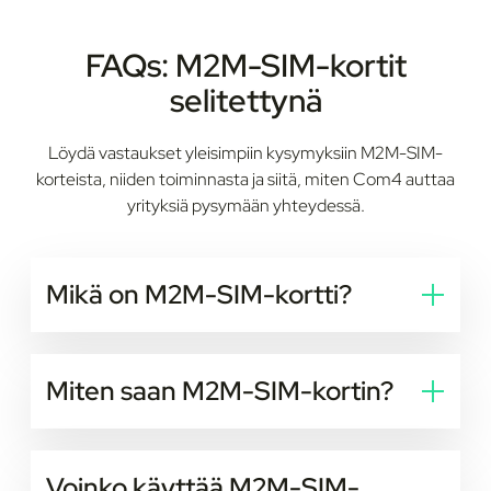
FAQs:
M2M-SIM-kortit
selitettynä
Löydä vastaukset yleisimpiin kysymyksiin M2M-SIM-
korteista, niiden toiminnasta ja siitä, miten Com4 auttaa
yrityksiä pysymään yhteydessä.
Mikä on M2M-SIM-kortti?
M2M-SIM-kortti (Machine to Machine) on erityinen
SIM-korttityyppi, jota käytetään yhdistämään laitteet
Miten saan M2M-SIM-kortin?
suoraan mobiiliverkkoihin, jotta ne voivat
kommunikoida automaattisesti ilman ihmisen
Voit hankkia M2M-SIM-kortin IoT-
osallistumista. Toisin kuin kuluttajakäyttöön
yhteyspalveluntarjoajalta, kuten Com4:ltä. Tällaiset
tarkoitetut SIM-kortit, M2M-SIM-kortit on
Voinko käyttää M2M-SIM-