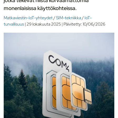
jotka tekevät niistä korvaamattomia
monenlaisissa käyttökohteissa.
Matkaviestin-IoT-yhteydet
/
SIM-tekniikka
/
IoT-
turvallisuus
|
29 lokakuuta 2025
|
Päivitetty:
10/06/2026