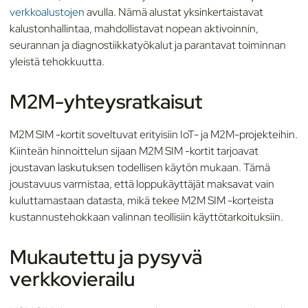
verkkoalustojen
avulla. Nämä alustat yksinkertaistavat
kalustonhallintaa, mahdollistavat nopean aktivoinnin,
seurannan ja diagnostiikkatyökalut ja parantavat toiminnan
yleistä tehokkuutta.
M2M-yhteysratkaisut
M2M SIM -kortit soveltuvat erityisiin IoT- ja M2M-projekteihin.
Kiinteän hinnoittelun sijaan M2M SIM -kortit tarjoavat
joustavan laskutuksen todellisen käytön mukaan. Tämä
joustavuus varmistaa, että loppukäyttäjät maksavat vain
kuluttamastaan datasta, mikä tekee M2M SIM -korteista
kustannustehokkaan valinnan teollisiin käyttötarkoituksiin.
Mukautettu ja pysyvä
verkkovierailu