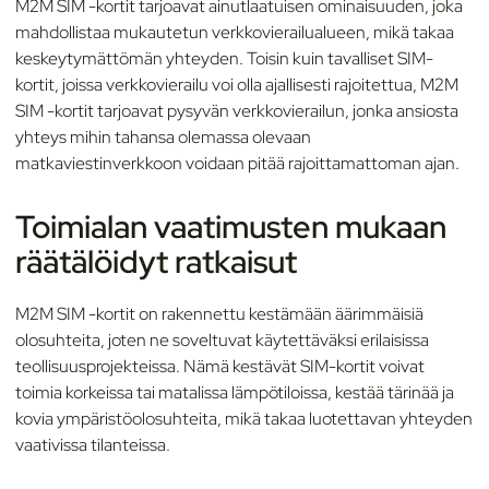
M2M SIM -kortit tarjoavat ainutlaatuisen ominaisuuden, joka
mahdollistaa mukautetun verkkovierailualueen, mikä takaa
keskeytymättömän yhteyden. Toisin kuin tavalliset SIM-
kortit, joissa verkkovierailu voi olla ajallisesti rajoitettua, M2M
SIM -kortit tarjoavat pysyvän verkkovierailun, jonka ansiosta
yhteys mihin tahansa olemassa olevaan
matkaviestinverkkoon voidaan pitää rajoittamattoman ajan.
Toimialan vaatimusten mukaan
räätälöidyt ratkaisut
M2M SIM -kortit on rakennettu kestämään äärimmäisiä
olosuhteita, joten ne soveltuvat käytettäväksi erilaisissa
teollisuusprojekteissa. Nämä kestävät SIM-kortit voivat
toimia korkeissa tai matalissa lämpötiloissa, kestää tärinää ja
kovia ympäristöolosuhteita, mikä takaa luotettavan yhteyden
vaativissa tilanteissa.