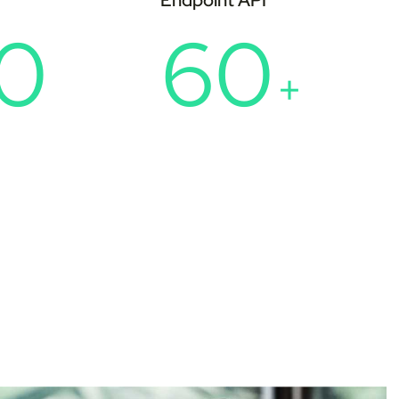
Endpoint API
0
60
+