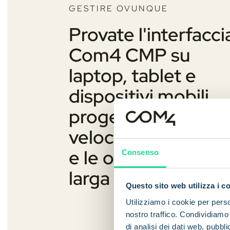
GESTIRE OVUNQUE
Provate l'interfacci
Com4 CMP su
laptop, tablet e
dispositivi mobili,
progettata per la
velocità, la chiarez
e le operazioni su
Consenso
larga scala.
Questo sito web utilizza i c
Utilizziamo i cookie per perso
nostro traffico. Condividiamo 
di analisi dei dati web, pubbl