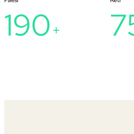
Paesi
Reti
190
7
+