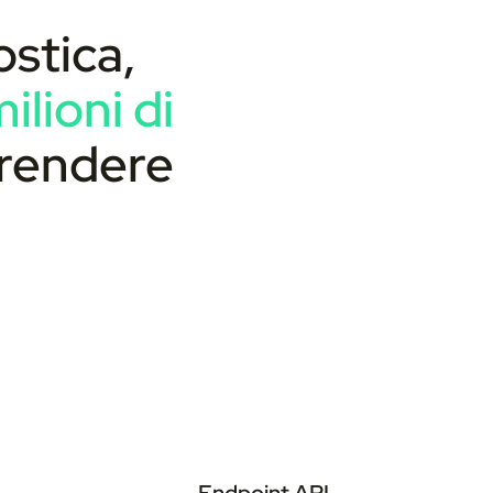
stica,
lioni di
 prendere