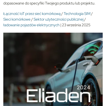
dopasowane do specyfiki Twojego produktu lub projektu.
Łączność IoT przez sieć komórkową
/
Technologia SIM
/
Sieci komórkowe
/
Sektor użyteczności publicznej
/
ładowanie pojazdów elektrycznych
| 23 września 2025