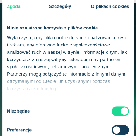
Zgoda
Szczegóły
O plikach cookies
ZACZNIJ JUŻ DZIŚ
Bądź na bieżąco z Com4
Niniejsza strona korzysta z plików cookie
Wykorzystujemy pliki cookie do spersonalizowania treści
i branżą IoT
i reklam, aby oferować funkcje społecznościowe i
analizować ruch w naszej witrynie. Informacje o tym, jak
korzystasz z naszej witryny, udostępniamy partnerom
społecznościowym, reklamowym i analitycznym.
Partnerzy mogą połączyć te informacje z innymi danymi
otrzymanymi od Ciebie lub uzyskanymi podczas
Zapoznałem się z
oświadczeniem o ochronie
korzystania z ich usług.
prywatności
i wyrażam zgodę na otrzymywanie
innych wiadomości od Com4.
*
W
Niezbędne
y
b
ó
Preferencje
r