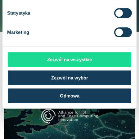
z
g
Statystyka
o
d
Marketing
y
Powiązane artykuły
Zezwól na wszystkie
Zezwól na wybór
Odmowa