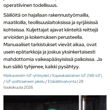
operatiivinen todellisuus.
Säiliöitä on hajallaan rakennustyömailla,
maatiloilla, teollisuuslaitoksissa ja syrjäisissä
kohteissa. Kuljettajat ajavat kiinteitä reittejä
arvioiden ja kokemuksen perusteella.
Manuaaliset tarkistukset vievät aikaa, ovat
usein epätarkkoja ja joskus yksinkertaisesti
mahdottomia vaikeapääsyisissä paikoissa. Ja
kun säiliö tyhjenee, kaikki pysähtyy.
Matkaviestin-IoT-yhteydet
/
Kapeakaistainen IoT (NB-IoT)
/
IoT-polttoaineen jakelu
/
Etäsäiliövalvonta
|
28
toukokuuta 2026