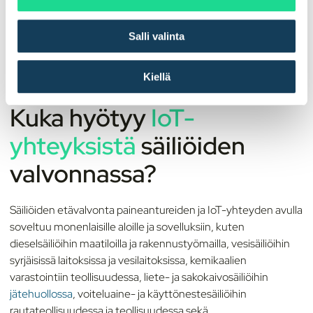
a
l
Salli valinta
i
n
t
Kiellä
a
Kuka hyötyy
IoT-
yhteyksistä
säiliöiden
valvonnassa?
Säiliöiden etävalvonta paineantureiden ja IoT-yhteyden avulla
soveltuu monenlaisille aloille ja sovelluksiin, kuten
dieselsäiliöihin maatiloilla ja rakennustyömailla, vesisäiliöihin
syrjäisissä laitoksissa ja vesilaitoksissa, kemikaalien
varastointiin teollisuudessa, liete- ja sakokaivosäiliöihin
jätehuollossa
, voiteluaine- ja käyttönestesäiliöihin
rautateollisuudessa ja teollisuudessa sekä