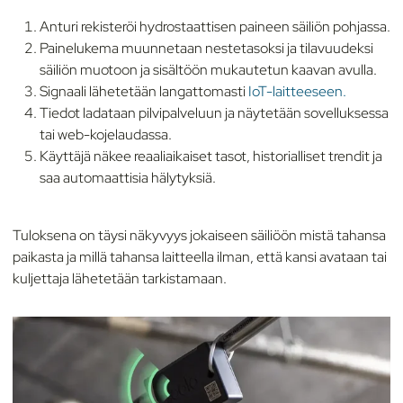
Anturi rekisteröi hydrostaattisen paineen säiliön pohjassa.
Painelukema muunnetaan nestetasoksi ja tilavuudeksi
säiliön muotoon ja sisältöön mukautetun kaavan avulla.
Signaali lähetetään langattomasti
IoT-laitteeseen.
Tiedot ladataan pilvipalveluun ja näytetään sovelluksessa
tai web-kojelaudassa.
Käyttäjä näkee reaaliaikaiset tasot, historialliset trendit ja
saa automaattisia hälytyksiä.
Tuloksena on täysi näkyvyys jokaiseen säiliöön mistä tahansa
paikasta ja millä tahansa laitteella ilman, että kansi avataan tai
kuljettaja lähetetään tarkistamaan.