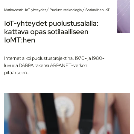
/
/
Matkaviestin-IoT-yhteydet
Puolustusteknologia
Sotilaallinen IoT
IoT-yhteydet puolustusalalla:
kattava opas sotilaalliseen
IoMT:hen
Internet alkoi puolustusprojektina. 1970- ja 1980-
luvuilla DARPA rakensi ARPANET-verkon
pitääkseen...