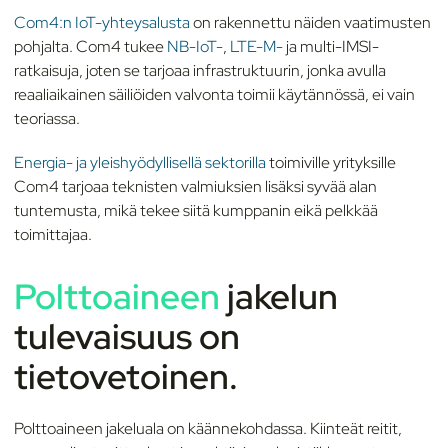
Com4:n IoT-yhteysalusta
on rakennettu näiden vaatimusten
pohjalta. Com4 tukee
NB-IoT-
,
LTE-M-
ja multi-IMSI-
ratkaisuja, joten se tarjoaa infrastruktuurin, jonka avulla
reaaliaikainen säiliöiden valvonta toimii käytännössä, ei vain
teoriassa.
Energia- ja yleishyödyllisellä sektorilla
toimiville yrityksille
Com4 tarjoaa teknisten valmiuksien lisäksi syvää alan
tuntemusta, mikä tekee siitä kumppanin eikä pelkkää
toimittajaa.
Polttoaineen
jakelu
n
tulevaisuus
on
tietovetoinen.
Polttoaineen jakeluala on käännekohdassa. Kiinteät reitit,