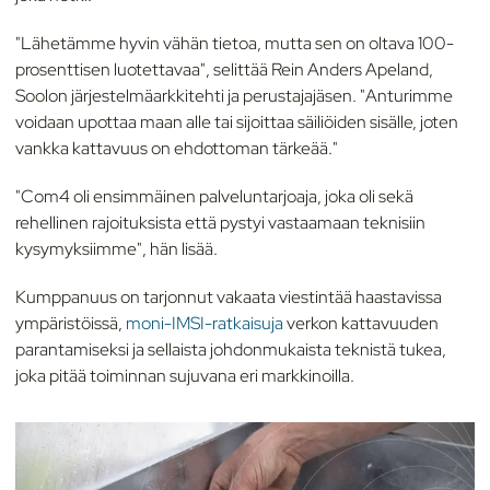
"Lähetämme hyvin vähän tietoa, mutta sen on oltava 100-
prosenttisen luotettavaa", selittää Rein Anders Apeland,
Soolon järjestelmäarkkitehti ja perustajajäsen. "Anturimme
voidaan upottaa maan alle tai sijoittaa säiliöiden sisälle, joten
vankka kattavuus on ehdottoman tärkeää."
"Com4 oli ensimmäinen palveluntarjoaja, joka oli sekä
rehellinen rajoituksista että pystyi vastaamaan teknisiin
kysymyksiimme", hän lisää.
Kumppanuus on tarjonnut vakaata viestintää haastavissa
ympäristöissä,
moni-IMSI-ratkaisuja
verkon kattavuuden
parantamiseksi ja sellaista johdonmukaista teknistä tukea,
joka pitää toiminnan sujuvana eri markkinoilla.