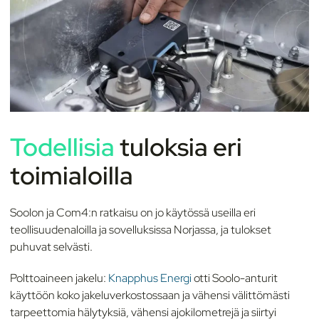
Todellisia
tuloksia
er
i
toimialoilla
Soolon ja Com4:n ratkaisu on jo käytössä useilla eri
teollisuudenaloilla ja sovelluksissa Norjassa, ja tulokset
puhuvat selvästi.
Polttoaineen jakelu:
Knapphus Energi
otti Soolo-anturit
käyttöön koko jakeluverkostossaan ja vähensi välittömästi
tarpeettomia hälytyksiä, vähensi ajokilometrejä ja siirtyi