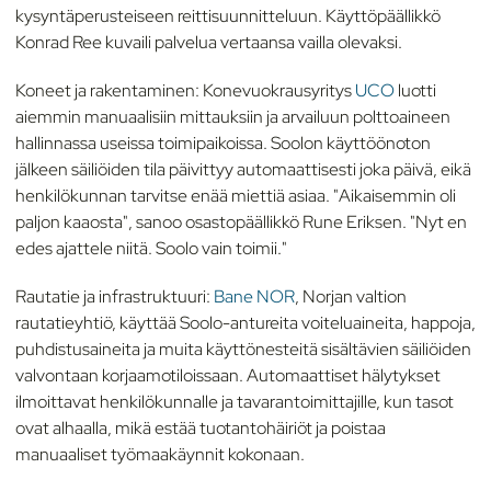
kysyntäperusteiseen reittisuunnitteluun. Käyttöpäällikkö
Konrad Ree kuvaili palvelua vertaansa vailla olevaksi.
Koneet ja rakentaminen: Konevuokrausyritys
UCO
luotti
aiemmin manuaalisiin mittauksiin ja arvailuun polttoaineen
hallinnassa useissa toimipaikoissa. Soolon käyttöönoton
jälkeen säiliöiden tila päivittyy automaattisesti joka päivä, eikä
henkilökunnan tarvitse enää miettiä asiaa. "Aikaisemmin oli
paljon kaaosta", sanoo osastopäällikkö Rune Eriksen. "Nyt en
edes ajattele niitä. Soolo vain toimii."
Rautatie ja infrastruktuuri:
Bane NOR
, Norjan valtion
rautatieyhtiö, käyttää Soolo-antureita voiteluaineita, happoja,
puhdistusaineita ja muita käyttönesteitä sisältävien säiliöiden
valvontaan korjaamotiloissaan. Automaattiset hälytykset
ilmoittavat henkilökunnalle ja tavarantoimittajille, kun tasot
ovat alhaalla, mikä estää tuotantohäiriöt ja poistaa
manuaaliset työmaakäynnit kokonaan.