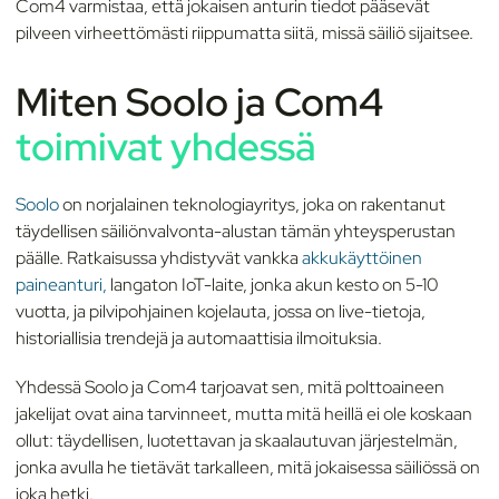
Com4 varmistaa, että jokaisen anturin tiedot pääsevät
pilveen virheettömästi riippumatta siitä, missä säiliö sijaitsee.
Miten Soolo ja Com4
toimivat yhdessä
Soolo
on norjalainen teknologiayritys, joka on rakentanut
täydellisen säiliönvalvonta-alustan tämän yhteysperustan
päälle. Ratkaisussa yhdistyvät vankka
akkukäyttöinen
paineanturi,
langaton IoT-laite, jonka akun kesto on 5-10
vuotta, ja pilvipohjainen kojelauta, jossa on live-tietoja,
historiallisia trendejä ja automaattisia ilmoituksia.
Yhdessä Soolo ja Com4 tarjoavat sen, mitä polttoaineen
jakelijat ovat aina tarvinneet, mutta mitä heillä ei ole koskaan
ollut: täydellisen, luotettavan ja skaalautuvan järjestelmän,
jonka avulla he tietävät tarkalleen, mitä jokaisessa säiliössä on
joka hetki.