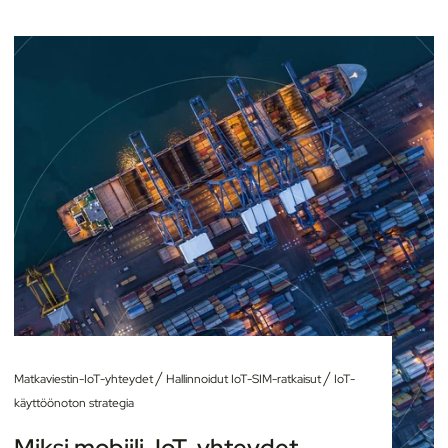
/
/
Matkaviestin-IoT-yhteydet
Hallinnoidut IoT-SIM-ratkaisut
IoT-
käyttöönoton strategia
Miksi mobiili-IoT-yhteydet