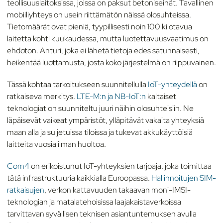
teollisuuslaitoksissa, joissa on paksut betoniseinät. Tavallinen
mobiiliyhteys on usein riittämätön näissä olosuhteissa.
Tietomäärät ovat pieniä, tyypillisesti noin 100 kilotavua
laitetta kohti kuukaudessa, mutta luotettavuusvaatimus on
ehdoton. Anturi, joka ei lähetä tietoja edes satunnaisesti,
heikentää luottamusta, josta koko järjestelmä on riippuvainen.
Tässä kohtaa tarkoitukseen suunnitellulla
IoT-yhteydellä
on
ratkaiseva merkitys.
LTE-M:n ja NB-IoT:n
kaltaiset
teknologiat on suunniteltu juuri näihin olosuhteisiin. Ne
läpäisevät vaikeat ympäristöt, ylläpitävät vakaita yhteyksiä
maan alla ja suljetuissa tiloissa ja tukevat akkukäyttöisiä
laitteita vuosia ilman huoltoa.
Com4
on erikoistunut IoT-yhteyksien tarjoaja, joka toimittaa
tätä infrastruktuuria kaikkialla Euroopassa.
Hallinnoitujen SIM-
ratkaisujen
, verkon kattavuuden takaavan moni-IMSI-
teknologian ja matalatehoisissa laajakaistaverkoissa
tarvittavan syvällisen teknisen asiantuntemuksen avulla