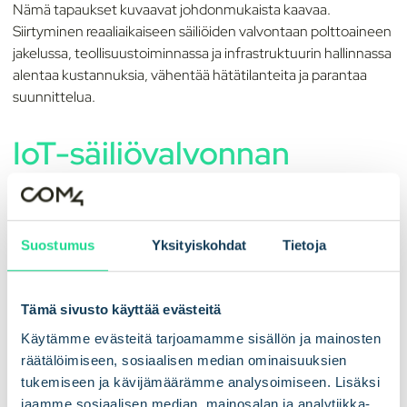
Nämä tapaukset kuvaavat johdonmukaista kaavaa.
Siirtyminen reaaliaikaiseen säiliöiden valvontaan polttoaineen
jakelussa, teollisuustoiminnassa ja infrastruktuurin hallinnassa
alentaa kustannuksia, vähentää hätätilanteita ja parantaa
suunnittelua.
IoT-säiliövalvonnan
liiketoiminta-ajatus
Luvut tekevät päätöksestä yksinkertaisen.
Suostumus
Yksityiskohdat
Tietoja
Ilman reaaliaikaista seurantaa säiliöautojen käyttöaste
polttoaineen jakelussa voi olla jopa 50 prosenttia. Tämä
Tämä sivusto käyttää evästeitä
tarkoittaa, että puolet kaikesta logistiikan
Käytämme evästeitä tarjoamamme sisällön ja mainosten
kuljetuskapasiteetista, kuljettajatunneista ja polttoaineen
räätälöimiseen, sosiaalisen median ominaisuuksien
kulutuksesta menee hukkaan. Kun reittisuunnittelu tehdään
tukemiseen ja kävijämäärämme analysoimiseen. Lisäksi
kysyntään perustuvalla, reaaliaikaisiin säiliötietoihin
jaamme sosiaalisen median, mainosalan ja analytiikka-