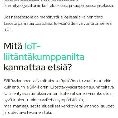
lämmitysöljysäiliöihin kotitalouksissa ja kaupallisessa jakelussa.
Jos nestetasolla on merkitystä ja jos reaaliaikainen tieto
tasosta parantaa päätöksiä, IoT-säiliöiden valvonta on selkeä
asia.
Mitä
IoT-
liitäntäkumppanilta
kannattaa etsiä?
Säiliövalvonnan laajamittainen käyttöönotto vaatii muutakin
kuin anturin ja SIM-kortin. Liitettävyyskerros on suunniteltava
IoT:n erityisvaatimuksia varten, kuten alhainen virrankulutus,
syvä tunkeutuminen vaikeisiin ympäristöihin,
maailmanlaajuiset tai alueelliset verkkovierailumahdollisuudet
ja luotettava tekninen tuki.