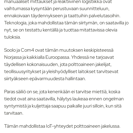
manuaaliset mittaukset ja reaktiivinen logistiikka ovat
vaihtumassa kysyntään perustuvaan suunnitteluun,
ennakoivaan täydennykseen ja taattuihin palvelutasoihin.
Teknologia, joka mahdollistaa tämän siirtymän, on saatavilla jo
nyt, se on testattu kentällä ja tuottaa mitattavissa olevia
tuloksia.
Soolo ja Com4 ovat tämän muutoksen keskipisteessä
Norjassa ja kaikkialla Euroopassa. Yhdessä ne tarjoavat
täydellisen kokonaisuuden, jota polttoaineen jakelijat,
teollisuusyritykset ja yleishyödylliset laitokset tarvitsevat
siirtyäkseen epävarmuudesta hallintaan.
Paras säiliö on se, jota kenenkään ei tarvitse miettiä, koska
tiedot ovat aina saatavilla, hälytys laukeaa ennen ongelman
syntymistä ja kuljettaja saapuu paikalle juuri silloin, kun sitä
tarvitaan.
Tämän mahdollistaa IoT-yhteydet polttoaineen jakelussa.