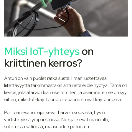
Miksi IoT-yhteys
on
kriittinen kerros?
Anturi on vain puolet ratkaisusta. Ilman luotettavaa
liitettävyyttä tarkimmastakin anturista ei ole hyötyä. Tämä on
kerros, jota aliarvioidaan useimmiten, ja useimmiten se on syy
siihen, miksi IoT-käyttöönotot epäonnistuvat käytännössä.
Polttoainesäiliöt sijaitsevat harvoin sopivissa, hyvin
yhdistetyissä ympäristöissä. Ne sijaitsevat maan alla,
suljetuissa säiliöissä, maaseudun pelloilla ja