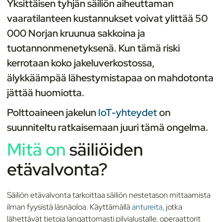
Yksittäisen tyhjän säiliön aiheuttaman
vaaratilanteen kustannukset voivat ylittää 50
000 Norjan kruunua sakkoina ja
tuotannonmenetyksenä. Kun tämä riski
kerrotaan koko jakeluverkostossa,
älykkäämpää lähestymistapaa on mahdotonta
jättää huomiotta.
Polttoaineen jakelun
IoT-yhteydet
on
suunniteltu ratkaisemaan juuri tämä ongelma.
Mitä on
säiliöide
n
etävalvonta
?
Säiliön etävalvonta tarkoittaa säiliön nestetason mittaamista
ilman fyysistä läsnäoloa. Käyttämällä
antureita
, jotka
lähettävät tietoja langattomasti pilvialustalle, operaattorit