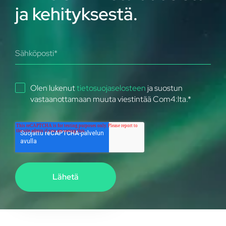
ja kehityksestä.
Olen lukenut
tietosuojaselosteen
ja suostun
vastaanottamaan muuta viestintää Com4:lta.
*