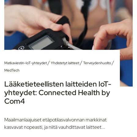
/
/
/
Matkaviestin-IoT-yhteydet
Yhdistetyt laitteet
Terveydenhuolto
MedTech
Lääketieteellisten laitteiden IoT-
yhteydet: Connected Health by
Com4
Maailmanlaajuiset etäpotilasvalvonnan markkinat
kasvavat nopeasti, ja niitä vauhdittavat laitteet...