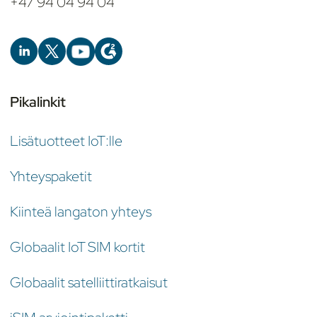
+47 94 04 94 04
Pikalinkit
Lisätuotteet IoT:lle
Yhteyspaketit
Kiinteä langaton yhteys
Globaalit IoT SIM kortit
Globaalit satelliittiratkaisut