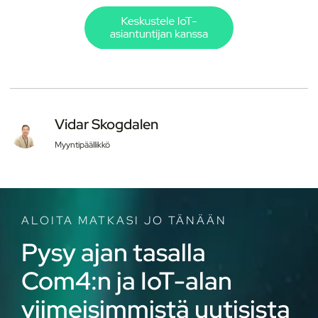
Vidar Skogdalen
Myyntipäällikkö
ALOITA MATKASI JO TÄNÄÄN
Pysy ajan tasalla
Com4:n ja IoT-alan
viimeisimmistä uutisista