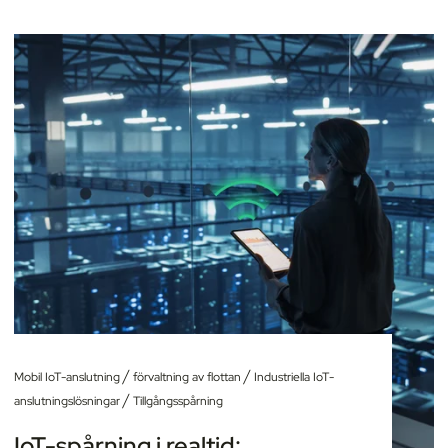
/
/
Mobil IoT-anslutning
förvaltning av flottan
Industriella IoT-
/
anslutningslösningar
Tillgångsspårning
IoT-spårning i realtid: