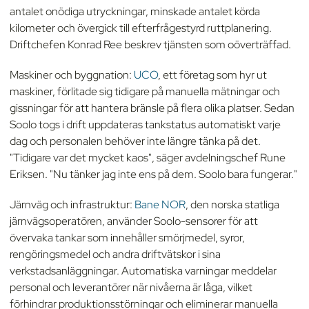
antalet onödiga utryckningar, minskade antalet körda
kilometer och övergick till efterfrågestyrd ruttplanering.
Driftchefen Konrad Ree beskrev tjänsten som oöverträffad.
Maskiner och byggnation:
UCO
, ett företag som hyr ut
maskiner, förlitade sig tidigare på manuella mätningar och
gissningar för att hantera bränsle på flera olika platser. Sedan
Soolo togs i drift uppdateras tankstatus automatiskt varje
dag och personalen behöver inte längre tänka på det.
"Tidigare var det mycket kaos", säger avdelningschef Rune
Eriksen. "Nu tänker jag inte ens på dem. Soolo bara fungerar."
Järnväg och infrastruktur:
Bane NOR
, den norska statliga
järnvägsoperatören, använder Soolo-sensorer för att
övervaka tankar som innehåller smörjmedel, syror,
rengöringsmedel och andra driftvätskor i sina
verkstadsanläggningar. Automatiska varningar meddelar
personal och leverantörer när nivåerna är låga, vilket
förhindrar produktionsstörningar och eliminerar manuella