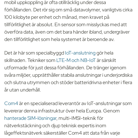
mobil uppkoppling är ofta otillräcklig under dessa
förhållanden. Det rör sig om små datavolymer, vanligtvis cirka
100 kilobyte per enhet och månad, men kravet på
tillförlitlighet är absolut. En sensor som misslyckas med att
överföra data, även om det bara händer ibland, undergräver
den tillförlitlighet som hela systemet är beroende av.
Det är här som specialbyggd
IoT-anslutning
gör hela
skillnaden. Tekniker som
LTE-M och NB-IoT
är särskilt
utformade för just dessa förhållanden. De tränger igenom
svåra miljöer, upprätthåller stabila anslutningar i underjordiska
och slutna utrymmen och stöder batteridrivna enheter i flera
år utan underhåll.
Com4
är en specialiserad leverantör av IoT-anslutningar som
levererar denna infrastruktur över hela Europa. Genom
hanterade SIM-lösningar
, multi-IMSI-teknik för
nätverkstäckning och djup teknisk expertis inom
lågeffektsnätverk säkerställer Com4 att data från varje