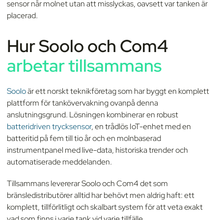
sensor når molnet utan att misslyckas, oavsett var tanken är
placerad.
Hur Soolo och Com4
arbetar tillsammans
Soolo
är ett norskt teknikföretag som har byggt en komplett
plattform för tankövervakning ovanpå denna
anslutningsgrund. Lösningen kombinerar en robust
batteridriven trycksensor
, en trådlös IoT-enhet med en
batteritid på fem till tio år och en molnbaserad
instrumentpanel med live-data, historiska trender och
automatiserade meddelanden.
Tillsammans levererar Soolo och Com4 det som
bränsledistributörer alltid har behövt men aldrig haft: ett
komplett, tillförlitligt och skalbart system för att veta exakt
vad som finns i varje tank vid varje tillfälle.