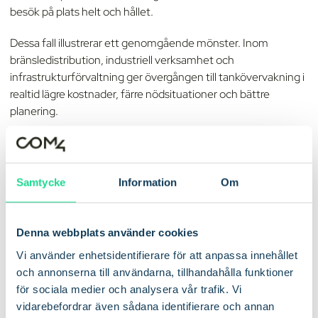
besök på plats helt och hållet.
Dessa fall illustrerar ett genomgående mönster. Inom
bränsledistribution, industriell verksamhet och
infrastrukturförvaltning ger övergången till tankövervakning i
realtid lägre kostnader, färre nödsituationer och bättre
planering.
Affärsnyttan
med
IoT-
tankövervakning
Samtycke
Information
Om
Siffrorna gör beslutet enkelt.
Denna webbplats använder cookies
Utan realtidsövervakning kan utnyttjandegraden för tankbilar
Vi använder enhetsidentifierare för att anpassa innehållet
inom bränsledistribution vara så låg som 50 procent. Det
och annonserna till användarna, tillhandahålla funktioner
innebär att hälften av all transportkapacitet, alla förartimmar
för sociala medier och analysera vår trafik. Vi
och all bränsleförbrukning inom logistiken går till spillo. Med
vidarebefordrar även sådana identifierare och annan