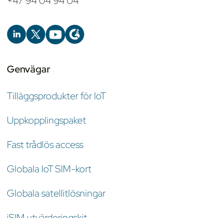
+47 94 04 94 04
Genvägar
Tilläggsprodukter för IoT
Uppkopplingspaket
Fast trådlös access
Globala IoT SIM-kort
Globala satellitlösningar
iSIM utvärderingskit