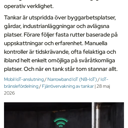
operativ verklighet.
Tankar är utspridda över byggarbetsplatser,
gårdar, industrianläggningar och avlägsna
platser. Förare följer fasta rutter baserade på
uppskattningar och erfarenhet. Manuella
kontroller är tidskrävande, ofta felaktiga och
ibland helt enkelt omöjliga på svåråtkomliga
platser. Och när en tank står tom stannar allt.
Mobil IoT-anslutning
/
Narrowband IoT (NB-IoT)
/
IoT-
bränslefördelning
/
Fjärrövervakning av tankar
|
28 maj
2026