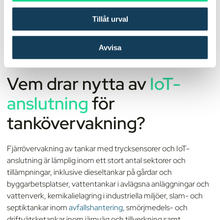
Tillåt urval
Avvisa
Vem drar nytta av
IoT-
anslutning
för
tankövervakning?
Fjärrövervakning av tankar med trycksensorer och IoT-
anslutning är lämplig inom ett stort antal sektorer och
tillämpningar, inklusive dieseltankar på gårdar och
byggarbetsplatser, vattentankar i avlägsna anläggningar och
vattenverk, kemikalielagring i industriella miljöer, slam- och
septiktankar inom
avfallshantering
, smörjmedels- och
driftvätsketankar inom järnväg och tillverkning samt