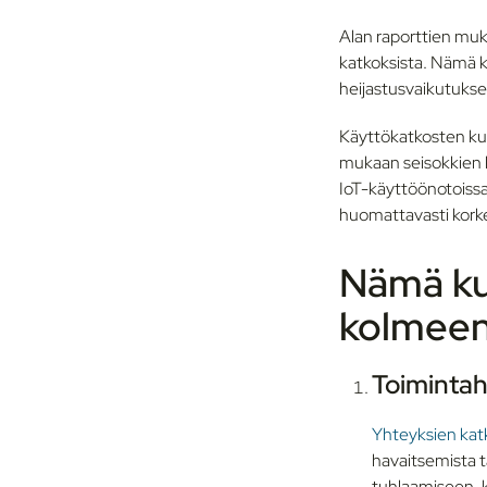
Alan raporttien muka
katkoksista. Nämä ke
heijastusvaikutukse
Käyttökatkosten kust
mukaan seisokkien k
IoT-käyttöönotoissa, 
huomattavasti kork
Nämä ku
kolmeen
Toimintah
Yhteyksien ka
havaitsemista t
tuhlaamiseen, k