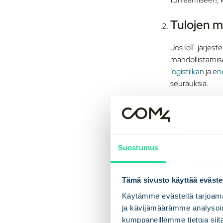
Tulojen 
Jos IoT-järjest
mahdollistamis
logistiikan
ja
en
seurauksia.
Mainevah
Palvelukatkokset
ehdoton edelly
Suostumus
tai offline-tila
Tämä sivusto käyttää eväste
Yhdis
Käytämme evästeitä tarjoama
ja kävijämäärämme analysoim
infras
kumppaneillemme tietoja siitä