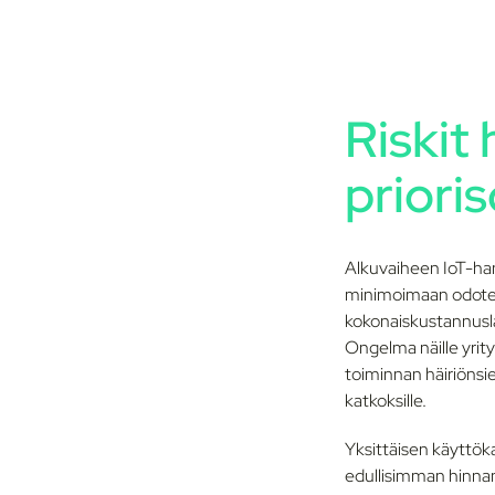
Riskit
priori
Alkuvaiheen IoT-han
minimoimaan odotett
kokonaiskustannusla
Ongelma näille yrity
toiminnan häiriönsie
katkoksille.
Yksittäisen käyttöka
edullisimman hinnan