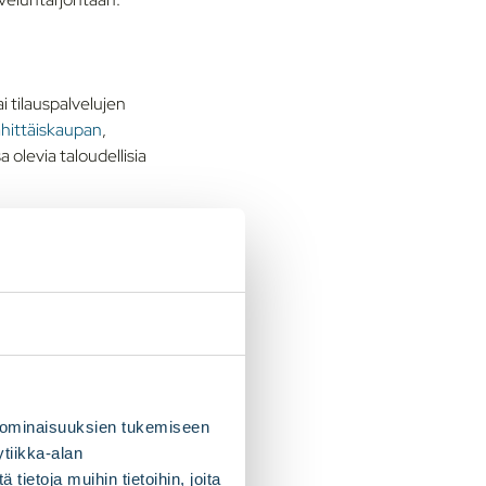
 tilauspalvelujen
hittäiskaupan
,
sa olevia taloudellisia
tettavuus on
eydenhuollon laite
an ja uskollisuuteen.
 ominaisuuksien tukemiseen
tiikka-alan
ietoja muihin tietoihin, joita