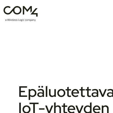
Epäluotettav
IoT-yhteyden