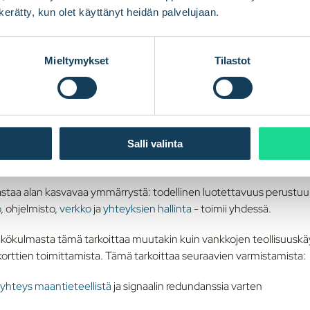
n kerätty, kun olet käyttänyt heidän palvelujaan.
ääritelmällisesti minkä tahansa IoT-ratkaisun selkäranka, eikä mik
Mieltymykset
Tilastot
ikoin lenkki. Com4 suosittelee analysoimaan huolellisesti kaikki 
n käyttökatkoksen kielteiset seuraukset ja ottamaan kaikki sido
aa siihen johtopäätökseen, että itse yhdistettävyyttä olisi hallinn
Com4:n teknologiajohtaja Martin Nord korostaa:
stava sovellus sekä vankka ja hyvin suunniteltu laite, mutta jos yhte
Salli valinta
 hajota. "
taa alan kasvavaa ymmärrystä: todellinen luotettavuus perustuu 
o
, ohjelmisto,
verkko
ja
yhteyksien hallinta
- toimii yhdessä.
äkökulmasta tämä tarkoittaa muutakin kuin vankkojen teollisuusk
korttien toimittamista. Tämä tarkoittaa seuraavien varmistamista:
yhteys maantieteellistä
ja signaalin redundanssia varten