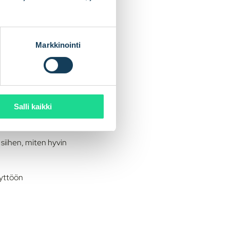
ään ketju ole
Markkinointi
sovelluksen tai
sryhmät huomioon.
oitava kriittisenä
ys on epäluotettava,
Salli kaikki
siihen, miten hyvin
äyttöön