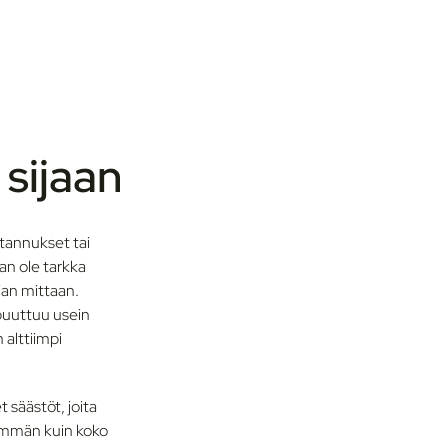
 sijaan
tannukset tai
an ole tarkka
jan mittaan.
 puuttuu usein
 alttiimpi
 säästöt, joita
nemmän kuin koko