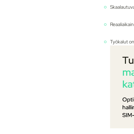
Skaalautuva
t
a
Reaaliaikai
Työkalut on