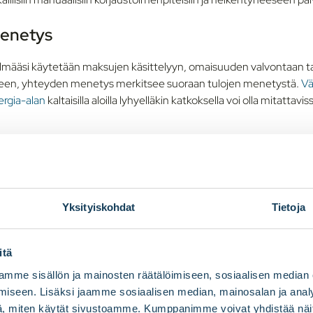
menetys
elmääsi käytetään maksujen käsittelyyn, omaisuuden valvontaan tai
een, yhteyden menetys merkitsee suoraan tulojen menetystä.
Vä
ergia-alan
kaltaisilla aloilla lyhyelläkin katkoksella voi olla mitattavis
ingot
 heikentävät asiakkaiden luottamusta erityisesti aloilla, joilla luo
tys. Olipa kyseessä epäonnistunut latausasema, reagoimaton terv
Yksityiskohdat
Tietoja
ssa oleva lipunmyyntijärjestelmä, jokainen häiriö vaikuttaa mielikuva
itä
tettävyys
kriittisenä
mme sisällön ja mainosten räätälöimiseen, sosiaalisen median
iseen. Lisäksi jaamme sosiaalisen median, mainosalan ja analy
truktuurina
, miten käytät sivustoamme. Kumppanimme voivat yhdistää näitä t