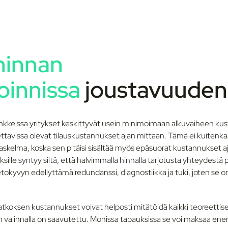
 hinnan
soinnissa
joustavuuden
kkeissa yritykset keskittyvät usein minimoimaan alkuvaiheen kus
avissa olevat tilauskustannukset ajan mittaan. Tämä ei kuitenka
skelma, koska sen pitäisi sisältää myös epäsuorat kustannukset a
ksille syntyy siitä, että halvimmalla hinnalla tarjotusta yhteydestä
tokyvyn edellyttämä redundanssi, diagnostiikka ja tuki, joten se on
tkoksen kustannukset voivat helposti mitätöidä kaikki teoreettiset
 valinnalla on saavutettu. Monissa tapauksissa se voi maksaa e