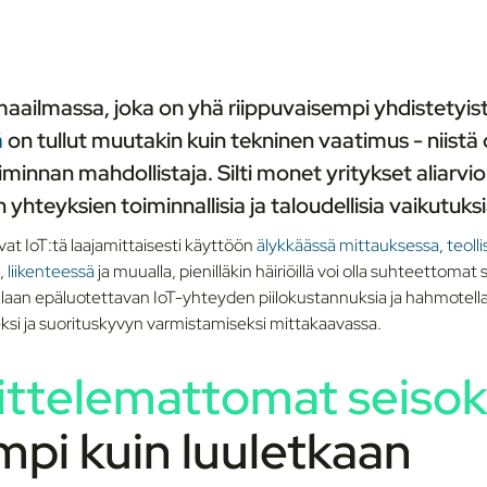
maailmassa, joka on yhä riippuvaisempi yhdistetyistä
ä
on tullut muutakin kuin tekninen vaatimus - niistä 
toiminnan mahdollistaja. Silti monet yritykset aliarvi
yhteyksien toiminnallisia ja taloudellisia vaikutuksi
tavat IoT:tä laajamittaisesti käyttöön
älykkäässä mittauksessa
,
teoll
,
liikenteessä
ja muualla, pienilläkin häiriöillä voi olla suhteettoma
ellaan epäluotettavan IoT-yhteyden piilokustannuksia ja hahmotella
ksi ja suorituskyvyn varmistamiseksi mittakaavassa.
ittelemattomat
seisok
mpi kuin luuletkaan