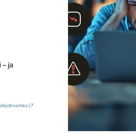
– ja
iiliydinverkko
|
7