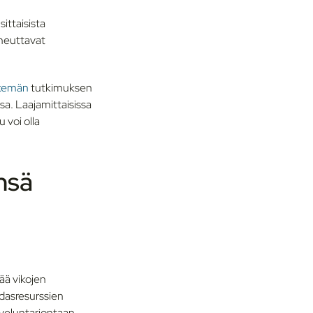
ittaisista
iheuttavat
kemän
tutkimuksen
a. Laajamittaisissa
u voi olla
nsä
tää vikojen
hdasresurssien
lveluntarjontaan.