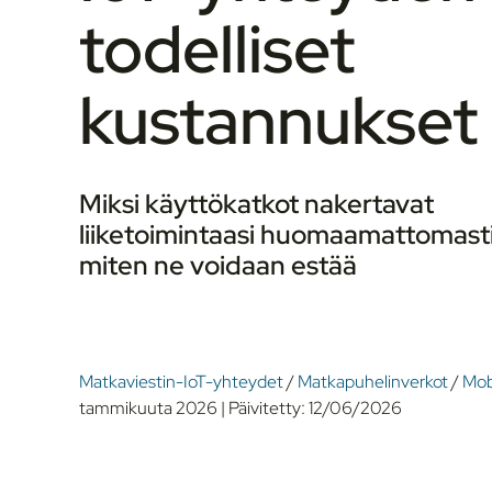
todelliset
kustannukset
Miksi käyttökatkot nakertavat
liiketoimintaasi huomaamattomasti 
miten ne voidaan estää
Matkaviestin-IoT-yhteydet
/
Matkapuhelinverkot
/
Mob
tammikuuta 2026
|
Päivitetty:
12/06/2026