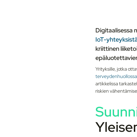
Digitaalisessa 
IoT-yhteyksist
kriittinen liike
epäluotettavien 
Yrityksille, jotka ot
terveydenhuollossa
artikkelissa tarkast
riskien vähentämise
Suunn
Yleise