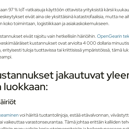
an 97 % IoT-ratkaisuja käyttöön ottavista yrityksistä kärsii kuukaus
skeytykset eivät aina ole yksittäisinä katastrofaalisia, mutta ne a
n koko toimintaan, logistiikkaan ja asiakaskokemukseen.
annukset eivät rajoitu vain hetkellisiin häiriöihin.
OpenGearin te
eskimääräiset kustannukset ovat arviolta 4 000 dollaria minuutiss
erityisesti tuloja tuottavissa tai kriittisissä ympäristöissä, tämä luk
eampi.
stannukset jakautuvat ylee
 luokkaan:
äiriöt
tkeaminen
voi häiritä tuotantolinjoja, estää etävalvonnan, viivästyt
ai vaikeuttaa varastonseurantaa. Tämä johtaa erittäin kalliiden te
alliisiin manuaalisiin korjaustoimenpiteisiin ja heikentyneeseen pa