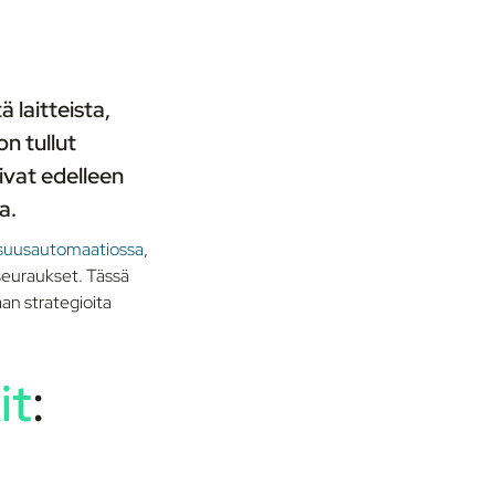
 laitteista,
on tullut
oivat edelleen
a.
isuusautomaatiossa
,
t seuraukset. Tässä
an strategioita
it
: