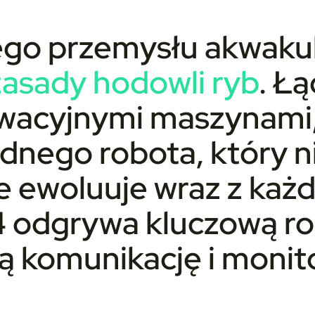
ego przemysłu akwaku
zasady hodowli ryb
. Ł
nowacyjnymi maszynami
nego robota, który nie
ale ewoluuje wraz z ka
odgrywa kluczową rolę
ą komunikację i monit