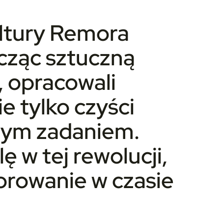
ltury Remora
ącząc sztuczną
, opracowali
 tylko czyści
żdym zadaniem.
 w tej rewolucji,
orowanie w czasie