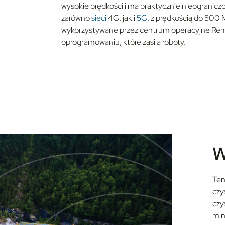
wysokie prędkości i ma praktycznie nieograni
zarówno
sieci
4G, jak i
5G
, z prędkością do 500 
wykorzystywane przez centrum operacyjne Rem
oprogramowaniu, które zasila roboty.
W
Ten
czy
czys
min