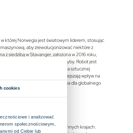
w której Norwegia jest światowym liderem, stosując
ę maszynową, aby zrewolucjonizować niektóre z
a z siedzibą w Stavanger, założona w 2016 roku,
ród (klatek), w których pływają ryby. Robot jest
zenia zagród, jak i wykorzystania sztucznej
ia te poprawiają zdrowie ryb, zmniejszają wpływ na
ra staje się coraz bardziej kluczowa dla globalnego
ch cookies
ołecznościowe i analizować
artnerom społecznościowym,
mysłu w Norwegii, a także w kilku innych krajach.
anymi od Ciebie lub