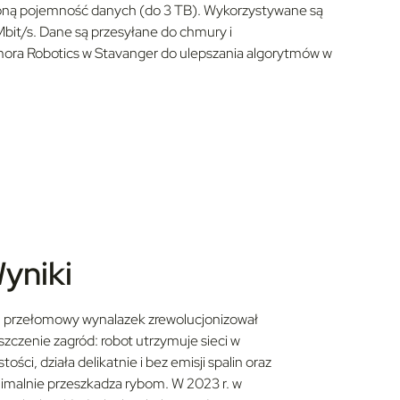
czoną pojemność danych (do 3 TB). Wykorzystywane są
Mbit/s. Dane są przesyłane do chmury i
ora Robotics w Stavanger do ulepszania algorytmów w
yniki
 przełomowy wynalazek zrewolucjonizował
szczenie zagród: robot utrzymuje sieci w
tości, działa delikatnie i bez emisji spalin oraz
imalnie przeszkadza rybom. W 2023 r. w