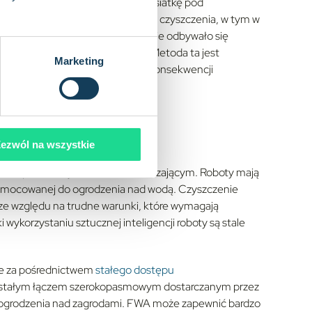
ach wzdłuż wybrzeża. Zagrody mają siatkę pod
. Siatki te wymagają regularnego czyszczenia, w tym w
y morskiej. Do tej pory czyszczenie odbywało się
 zasilanych olejem napędowym: Metoda ta jest
Marketing
aża dobrostanowi zwierząt, a w konsekwencji
ezwól na wszystkie
adniczo podwodnym robotem odkurzającym. Roboty mają
przymocowanej do ogrodzenia nad wodą. Czyszczenie
ze względu na trudne warunki, które wymagają
wykorzystaniu sztucznej inteligencji roboty są stale
ie za pośrednictwem
stałego dostępu
 stałym łączem szerokopasmowym dostarczanym przez
ogrodzenia nad zagrodami. FWA może zapewnić bardzo