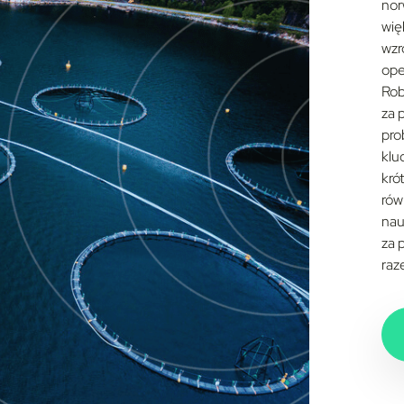
nor
wię
wzr
ope
Rob
za 
pro
klu
kró
rów
nau
za 
raz