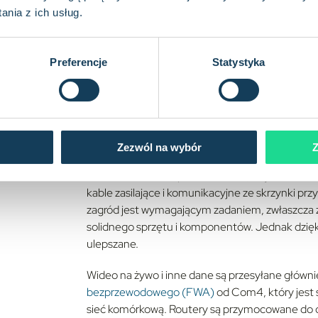
Łososie, dorsze i inne gatunki ryb żyją w klatk
nia z ich usług.
powierzchnią wody, aby utrzymać ryby w miejscu
celu umożliwienia przepływu bogatej w tlen wod
ręcznie przy użyciu wysokociśnieniowych myjek
Preferencje
Statystyka
kosztowna, powoduje znaczną emisję CO2 i zagr
zmniejsza produkcję ryb.
Zezwól na wybór
Z
Remora Robotics opracowała coś, co jest zas
kable zasilające i komunikacyjne ze skrzynki 
zagród jest wymagającym zadaniem, zwłaszcza 
solidnego sprzętu i komponentów. Jednak dzięki 
ulepszane.
Wideo na żywo i inne dane są przesyłane główn
bezprzewodowego (FWA)
od Com4, który jest
sieć komórkową. Routery są przymocowane do 