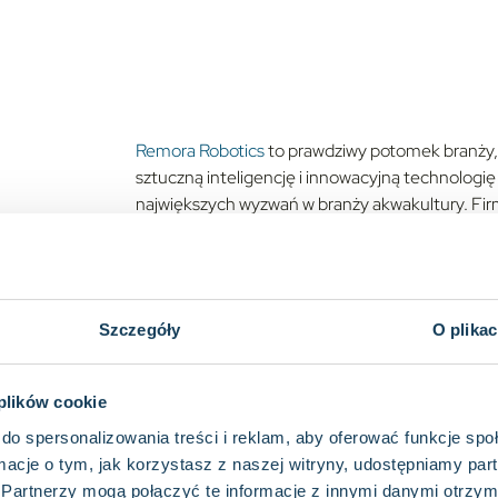
Remora Robotics
to prawdziwy potomek branży, 
sztuczną inteligencję i innowacyjną technologi
największych wyzwań w branży akwakultury. Firm
opracowała unikalnego robota do czyszczenia zag
wyjątkowy zarówno pod względem sposobu czyszc
inteligencji do ciągłego doskonalenia. Rozwiązan
środowisko i zwiększają rentowność w branży, któ
Szczegóły
O plika
bezpieczeństwa żywnościowego.
 plików cookie
do spersonalizowania treści i reklam, aby oferować funkcje sp
ormacje o tym, jak korzystasz z naszej witryny, udostępniamy p
Akwakultura jest znaczącą i istotną gałęzią prze
Partnerzy mogą połączyć te informacje z innymi danymi otrzym