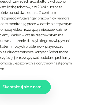
weskich zakładach akwakultury wdrożono
kszą liczbę robotów, a w 2024 r. liczba ta
ośnie ponad dwukrotnie. Z centrum
racyjnego w Stavanger pracownicy Remora
otics monitorują pracę w czasie rzeczywistym
pomocą wideo i rozwiązują nieprzewidziane
blemy. Wideo w czasie rzeczywistym ma
czowe znaczenie dla szybkiego rozwiązywania
tkoterminowych problemów, przynosząc
nież długoterminowe korzyści: Robot może
czyć się, jak rozwiązywać podobne problemy
pomocą ulepszonych algorytmów następnym
em.
Skontaktuj się z nami