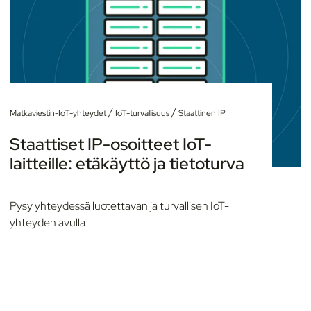
/
/
Matkaviestin-IoT-yhteydet
IoT-turvallisuus
Staattinen IP
Staattiset IP-osoitteet IoT-
laitteille: etäkäyttö ja tietoturva
Pysy yhteydessä luotettavan ja turvallisen IoT-
yhteyden avulla