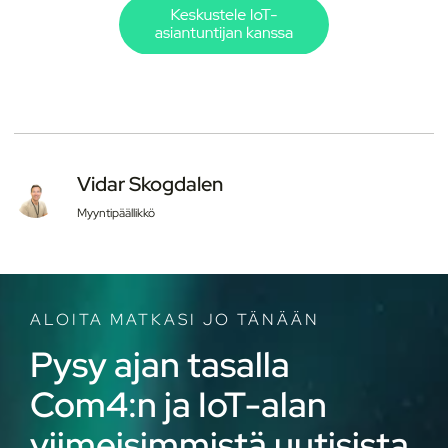
Vidar Skogdalen
Myyntipäällikkö
ALOITA MATKASI JO TÄNÄÄN
Pysy ajan tasalla
Com4:n ja IoT-alan
viimeisimmistä uutisista