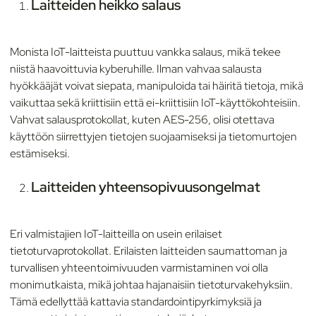
Laitteiden heikko salaus
Monista IoT-laitteista puuttuu vankka salaus, mikä tekee
niistä haavoittuvia kyberuhille. Ilman vahvaa salausta
hyökkääjät voivat siepata, manipuloida tai häiritä tietoja, mikä
vaikuttaa sekä kriittisiin että ei-kriittisiin IoT-käyttökohteisiin.
Vahvat salausprotokollat, kuten AES-256, olisi otettava
käyttöön siirrettyjen tietojen suojaamiseksi ja tietomurtojen
estämiseksi.
Laitteiden yhteensopivuusongelmat
Eri valmistajien IoT-laitteilla on usein erilaiset
tietoturvaprotokollat. Erilaisten laitteiden saumattoman ja
turvallisen yhteentoimivuuden varmistaminen voi olla
monimutkaista, mikä johtaa hajanaisiin tietoturvakehyksiin.
Tämä edellyttää kattavia standardointipyrkimyksiä ja