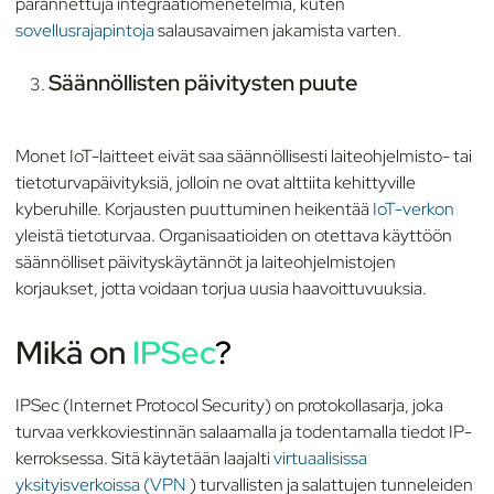
parannettuja integraatiomenetelmiä, kuten
sovellusrajapintoja
salausavaimen jakamista varten.
Säännöllisten päivitysten puute
Monet IoT-laitteet eivät saa säännöllisesti laiteohjelmisto- tai
tietoturvapäivityksiä, jolloin ne ovat alttiita kehittyville
kyberuhille. Korjausten puuttuminen heikentää
IoT-verkon
yleistä tietoturvaa. Organisaatioiden on otettava käyttöön
säännölliset päivityskäytännöt ja laiteohjelmistojen
korjaukset, jotta voidaan torjua uusia haavoittuvuuksia.
Mikä on
IPSec
?
IPSec (Internet Protocol Security) on protokollasarja, joka
turvaa verkkoviestinnän salaamalla ja todentamalla tiedot IP-
kerroksessa. Sitä käytetään laajalti
virtuaalisissa
yksityisverkoissa (VPN
) turvallisten ja salattujen tunneleiden