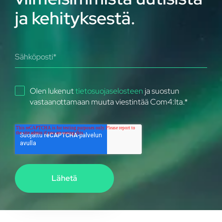
ja kehityksestä.
Olen lukenut
tietosuojaselosteen
ja suostun
vastaanottamaan muuta viestintää Com4:lta.
*