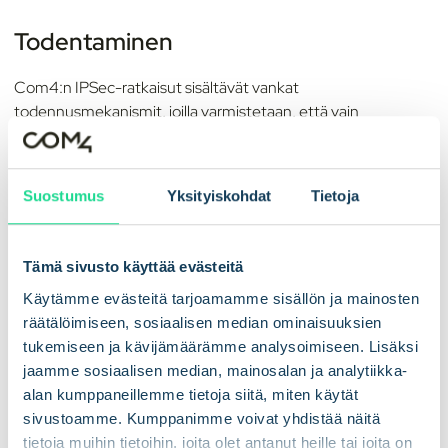
Todentaminen
Com4:n IPSec-ratkaisut sisältävät vankat
todennusmekanismit, joilla varmistetaan, että vain
todennetut laitteet ja käyttäjät voivat käyttää verkkoa.
Turvallinen todennus estää väärennöshyökkäykset ja
luvattoman pääsyn IoT-verkkoihin.
Suostumus
Yksityiskohdat
Tietoja
Luottamuksellisuus
Tämä sivusto käyttää evästeitä
Päästä päähän -salaus estää luottamuksellisten tietojen
Käytämme evästeitä tarjoamamme sisällön ja mainosten
luvattoman käytön siirron aikana, mikä vahvistaa asiakas- ja
räätälöimiseen, sosiaalisen median ominaisuuksien
yritystietoja käsittelevien yritysten turvallisuutta.
tukemiseen ja kävijämäärämme analysoimiseen. Lisäksi
jaamme sosiaalisen median, mainosalan ja analytiikka-
Skaalautuvuus
alan kumppaneillemme tietoja siitä, miten käytät
sivustoamme. Kumppanimme voivat yhdistää näitä
Yritysten laajentuessa myös niiden verkkoturvatarpeet
tietoja muihin tietoihin, joita olet antanut heille tai joita on