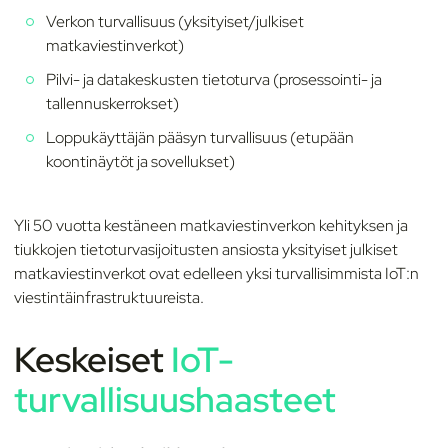
Verkon turvallisuus (yksityiset/julkiset
matkaviestinverkot)
Pilvi- ja datakeskusten tietoturva (prosessointi- ja
tallennuskerrokset)
Loppukäyttäjän pääsyn turvallisuus (etupään
koontinäytöt ja sovellukset)
Yli 50 vuotta kestäneen matkaviestinverkon kehityksen ja
tiukkojen tietoturvasijoitusten ansiosta yksityiset julkiset
matkaviestinverkot ovat edelleen yksi turvallisimmista IoT:n
viestintäinfrastruktuureista.
Keskeiset
IoT-
turvallisuushaasteet