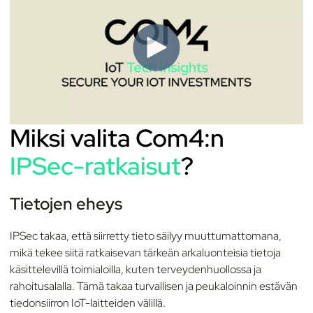
Miksi valita Com4:n
IPSec-ratkaisut
?
Tietojen eheys
IPSec takaa, että siirretty tieto säilyy muuttumattomana,
mikä tekee siitä ratkaisevan tärkeän arkaluonteisia tietoja
käsittelevillä toimialoilla, kuten terveydenhuollossa ja
rahoitusalalla. Tämä takaa turvallisen ja peukaloinnin estävän
tiedonsiirron IoT-laitteiden välillä.