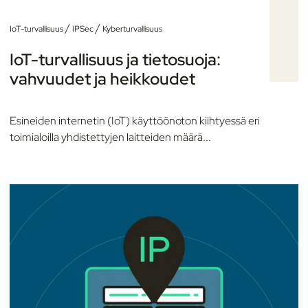
/
/
IoT-turvallisuus
IPSec
Kyberturvallisuus
IoT-turvallisuus ja tietosuoja:
vahvuudet ja heikkoudet
Esineiden internetin (IoT) käyttöönoton kiihtyessä eri
toimialoilla yhdistettyjen laitteiden määrä...