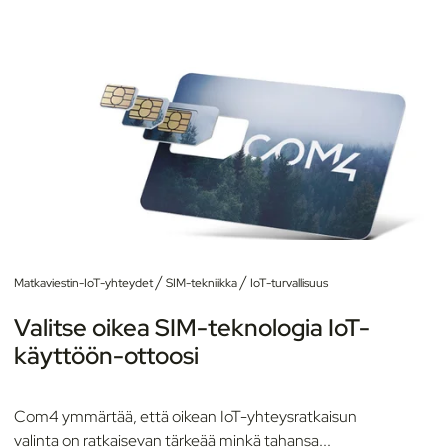
/
/
Matkaviestin-IoT-yhteydet
SIM-tekniikka
IoT-turvallisuus
Valitse oikea SIM-teknologia IoT-
käyttöön-ottoosi
Com4 ymmärtää, että oikean IoT-yhteysratkaisun
valinta on ratkaisevan tärkeää minkä tahansa...