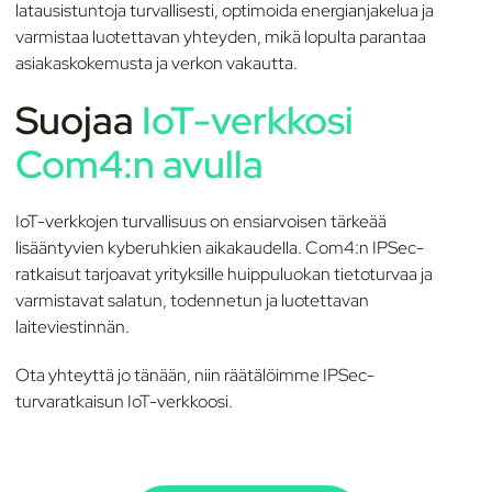
latausistuntoja turvallisesti, optimoida energianjakelua ja
varmistaa luotettavan yhteyden, mikä lopulta parantaa
asiakaskokemusta ja verkon vakautta.
Suojaa
IoT-verkkosi
Com4:n avulla
IoT-verkkojen turvallisuus on ensiarvoisen tärkeää
lisääntyvien kyberuhkien aikakaudella. Com4:n IPSec-
ratkaisut tarjoavat yrityksille huippuluokan tietoturvaa ja
varmistavat salatun, todennetun ja luotettavan
laiteviestinnän.
Ota yhteyttä jo tänään, niin räätälöimme IPSec-
turvaratkaisun IoT-verkkoosi.