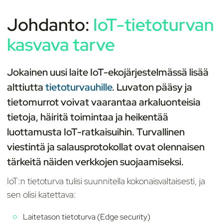
Johdanto:
IoT-tietoturvan
kasvava tarve
Jokainen uusi laite IoT-ekojärjestelmässä lisää
alttiutta
tietoturvauhille
. Luvaton pääsy ja
tietomurrot voivat vaarantaa arkaluonteisia
tietoja, häiritä toimintaa ja heikentää
luottamusta IoT-ratkaisuihin. Turvallinen
viestintä ja salausprotokollat ovat olennaisen
tärkeitä näiden verkkojen suojaamiseksi.
IoT:n tietoturva tulisi suunnitella kokonaisvaltaisesti, ja
sen olisi katettava:
Laitetason tietoturva (Edge security)