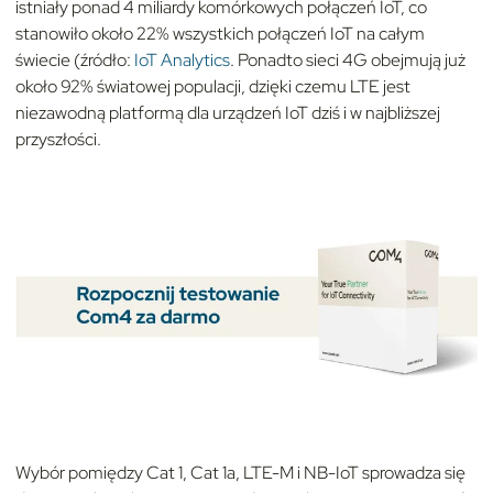
istniały ponad 4 miliardy komórkowych połączeń IoT, co
stanowiło około 22% wszystkich połączeń IoT na całym
świecie (źródło:
IoT Analytics
. Ponadto sieci 4G obejmują już
około 92% światowej populacji, dzięki czemu LTE jest
niezawodną platformą dla urządzeń IoT dziś i w najbliższej
przyszłości.
Wybór pomiędzy Cat 1, Cat 1a, LTE-M i NB-IoT sprowadza się