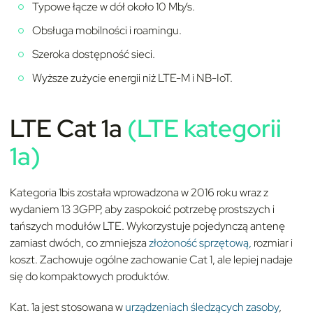
Typowe łącze w dół około 10 Mb/s.
Obsługa mobilności i roamingu.
Szeroka dostępność sieci.
Wyższe zużycie energii niż LTE-M i NB-IoT.
LTE Cat 1a
(LTE kategorii
1a)
Kategoria 1bis została wprowadzona w 2016 roku wraz z
wydaniem 13 3GPP, aby zaspokoić potrzebę prostszych i
tańszych modułów LTE. Wykorzystuje pojedynczą antenę
zamiast dwóch, co zmniejsza
złożoność sprzętową,
rozmiar i
koszt. Zachowuje ogólne zachowanie Cat 1, ale lepiej nadaje
się do kompaktowych produktów.
Kat. 1a jest stosowana w
urządzeniach śledzących zasoby
,