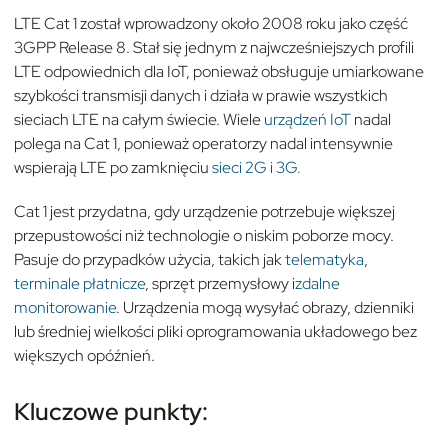
LTE Cat 1 został wprowadzony około 2008 roku jako część
3GPP Release 8. Stał się jednym z najwcześniejszych profili
LTE odpowiednich dla IoT, ponieważ obsługuje umiarkowane
szybkości transmisji danych i działa w prawie wszystkich
sieciach LTE na całym świecie. Wiele
urządzeń IoT
nadal
polega na Cat 1, ponieważ operatorzy nadal intensywnie
wspierają LTE po zamknięciu
sieci 2G i 3G.
Cat 1 jest przydatna, gdy urządzenie potrzebuje większej
przepustowości niż technologie o niskim poborze mocy.
Pasuje do przypadków użycia, takich jak
telematyka
,
terminale płatnicze
, sprzęt przemysłowy i
zdalne
monitorowanie
. Urządzenia mogą wysyłać obrazy, dzienniki
lub średniej wielkości pliki oprogramowania układowego bez
większych opóźnień.
Kluczowe punkty: