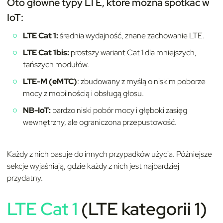
Oto główne typy LTE, które można spotkać w
IoT:
LTE Cat 1:
średnia wydajność, znane zachowanie LTE.
LTE Cat 1bis:
prostszy wariant Cat 1 dla mniejszych,
tańszych modułów.
LTE-M (eMTC)
: zbudowany z myślą o niskim poborze
mocy z mobilnością i obsługą głosu.
NB-IoT:
bardzo niski pobór mocy i głęboki zasięg
wewnętrzny, ale ograniczona przepustowość.
Każdy z nich pasuje do innych przypadków użycia. Późniejsze
sekcje wyjaśniają, gdzie każdy z nich jest najbardziej
przydatny.
LTE Cat 1
(LTE kategorii 1)