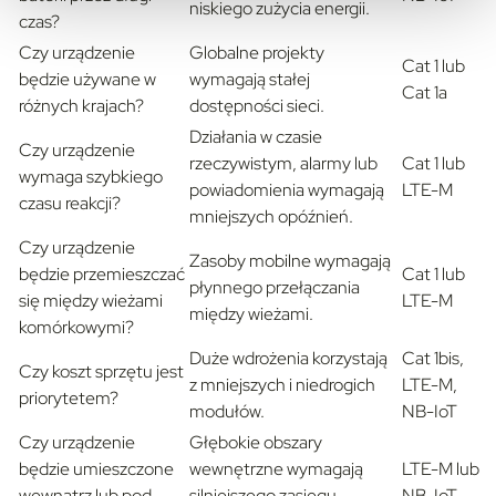
niskiego zużycia energii.
czas?
Czy urządzenie
Globalne projekty
Cat 1 lub
będzie używane w
wymagają stałej
Cat 1a
różnych krajach?
dostępności sieci.
Działania w czasie
Czy urządzenie
rzeczywistym, alarmy lub
Cat 1 lub
wymaga szybkiego
powiadomienia wymagają
LTE-M
czasu reakcji?
mniejszych opóźnień.
Czy urządzenie
Zasoby mobilne wymagają
będzie przemieszczać
Cat 1 lub
płynnego przełączania
się między wieżami
LTE-M
między wieżami.
komórkowymi?
Duże wdrożenia korzystają
Cat 1bis,
Czy koszt sprzętu jest
z mniejszych i niedrogich
LTE-M,
priorytetem?
modułów.
NB-IoT
Czy urządzenie
Głębokie obszary
będzie umieszczone
wewnętrzne wymagają
LTE-M lub
wewnątrz lub pod
silniejszego zasięgu
NB-IoT