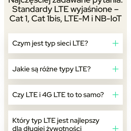
Standardy LTE wyjaśnione –
Cat 1, Cat 1bis, LTE-M i NB-IoT
Czym jest typ sieci LTE?
Typ sieci LTE pokazuje, którą wersję LTE
wykorzystuje urządzenie. Każdy typ charakteryzuje
Jakie są różne typy LTE?
się inną prędkością, zużyciem energii i zasięgiem.
Pomaga to określić, jak urządzenie działa w sieci.
Główne typy LTE to:
Czy LTE i 4G LTE to to samo?
LTE Cat 1
LTE Cat 1bis
LTE jest częścią rodziny 4G. Wielu operatorów używa
terminu 4G LTE, aby opisać swoją sieć LTE. W
LTE-M
Który typ LTE jest najlepszy
codziennym użyciu oba terminy oznaczają to samo.
NB-IoT
dla długiej żywotności