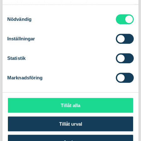
Your Next IoT Product
samlat in när du har använt deras tjänster.
S
Nödvändig
a
Markus Grønstad
Head of IoT Solutions at Com4
m
t
Inställningar
y
Carmen Redondo
c
Director of Global Marketing, Kyocera
k
Statistik
e
Jan Egil Førland
s
Sales Manager, Codico
Marknadsföring
v
a
l
Tillåt alla
Tillåt urval