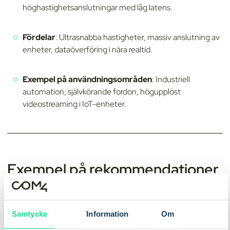
höghastighetsanslutningar med låg latens.
Fördelar
: Ultrasnabba hastigheter, massiv anslutning av
enheter, dataöverföring i nära realtid.
Exempel på användningsområden
: Industriell
automation, självkörande fordon, högupplöst
videostreaming i IoT-enheter.
Exempel på rekommendationer
från verktyget
Smart mätare + batteridriven + låg datahastighet
→
Samtycke
Information
Om
rekommendation: LTE-M eller NB-IoT för extremt låg effekt