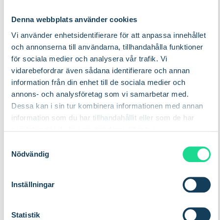
och sällsynt dataöverföring.
Denna webbplats använder cookies
Spårning av tillgångar + batteridriven + medelhög
Vi använder enhetsidentifierare för att anpassa innehållet
datahastighet
→ Rekommendation: LTE-M för tillförlitlig
och annonserna till användarna, tillhandahålla funktioner
täckning och måttliga databehov.
för sociala medier och analysera vår trafik. Vi
vidarebefordrar även sådana identifierare och annan
information från din enhet till de sociala medier och
Industriell automation + inkopplad + hög
annons- och analysföretag som vi samarbetar med.
datahastighet
→
Rekommendation: 5G för industriella
Dessa kan i sin tur kombinera informationen med annan
tillämpningar i realtid eller med hög genomströmning.
information som du har tillhandahållit eller som de har
samlat in när du har använt deras tjänster.
S
Nödvändig
Vem bör använda det här
a
m
verktyget?
t
Inställningar
y
Det här verktyget är utformat för:
c
k
Statistik