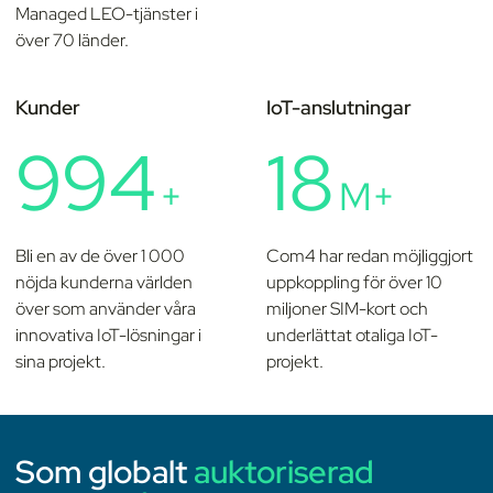
Managed LEO-tjänster i
över 70 länder.
Kunder
IoT-anslutningar
1000
18
+
M+
Bli en av de över 1 000
Com4 har redan möjliggjort
nöjda kunderna världen
uppkoppling för över 10
över som använder våra
miljoner SIM-kort och
innovativa IoT-lösningar i
underlättat otaliga IoT-
sina projekt.
projekt.
Som globalt
auktoriserad