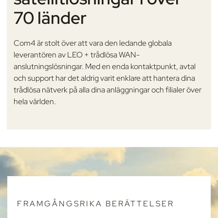
70 länder
Com4 är stolt över att vara den ledande globala
leverantören av LEO + trådlösa WAN-
anslutningslösningar. Med en enda kontaktpunkt, avtal
och support har det aldrig varit enklare att hantera dina
trådlösa nätverk på alla dina anläggningar och filialer över
hela världen.
FRAMGÅNGSRIKA BERÄTTELSER
FRAMGÅNGSRIKA BERÄTTELSER