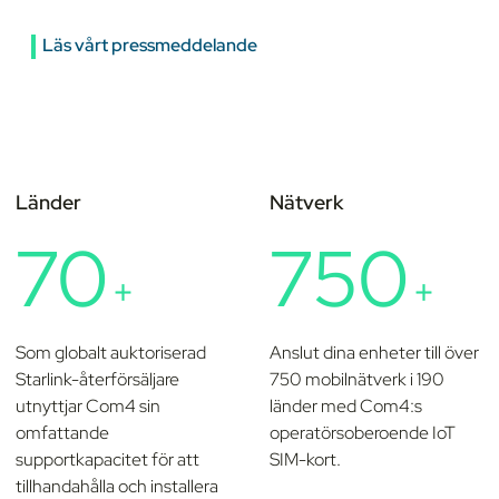
Läs vårt pressmeddelande
Länder
Nätverk
70
750
+
+
Som globalt auktoriserad
Anslut dina enheter till över
Starlink-återförsäljare
750 mobilnätverk i 190
utnyttjar Com4 sin
länder med Com4:s
omfattande
operatörsoberoende IoT
supportkapacitet för att
SIM-kort.
tillhandahålla och installera