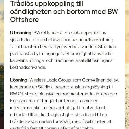
Trådlös uppkoppling till
Sömlös uppkoppling för
oändligheten och bortom med BW
AmaWaterways
Offshore
Utmaning:
AmaWaterways har en flotta med 26 lyxiga
flodkryssningar och kräver snabba och tillförlitliga
Utmaning
: BW Offshore är en global operatör av
internetanslutningar av hög kvalitet för sina
sjöfartsflottor och behöver höghastighetsanslutning
passagerare. Deras flodturer går till natursköna
för att hantera flera fartyg över hela världen. Ständiga
destinationer över hela världen och sträcker sig ofta
positionsförflyttningar gör det omöjligt att använda
över flera länder, vilket kräver sömlösa
kabelanslutningar och traditionella satellitlösningar är
internetroamingtjänster.
kostnadsdrivande.
Lösning:
Managed LEO Plus-lösningen integrerade
Lösning
: Wireless Logic Group, som Com4 är en del av,
maritima antenner, Starlink mobilitetstjänst och global
levererade en Starlink-baserad anslutningslösning till
mobil roaming för att tillhandahålla en end-to-end
BW Offshore, inklusive en högpresterande antenn och
hanterad tjänst skräddarsydd för AmaWaterways.
Ericsson-router för fjärrhantering. Lösningen
Detta säkerställer att passagerarna har tillgång till
integreras enkelt i deras befintliga IT-nätverk och
tillförlitligt Wi-Fi med hög hastighet dygnet runt, med
erbjuder tillförlitligt höghastighetsbredband till en
sömlös failover och failback mellan satellit- och
bråkdel av kostnaden för VSAT, med flexibiliteten att
mobilanslutning för en oavbruten internetupplevelse.
växla från fast till öppen sjöfart efter behov.