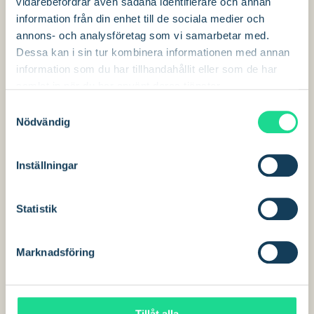
vidarebefordrar även sådana identifierare och annan
information från din enhet till de sociala medier och
annons- och analysföretag som vi samarbetar med.
Dessa kan i sin tur kombinera informationen med annan
information som du har tillhandahållit eller som de har
samlat in när du har använt deras tjänster.
S
Satellit + mobildata
Nödvändig
a
m
Garanterad bandbredd
t
Inställningar
Guidad installation och aktivering RMA självutbyte
y
SLA Upptid + 24/7 Support
c
k
Statistik
Valfria tjänster:
e
ALLA hanterade LEO-tjänster plus:
s
Marknadsföring
- Smart WAN-val (lastbalansering)
v
a
- Bindning av bandbredd
l
Tillåt alla