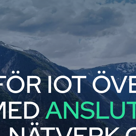
FÖR IOT ÖV
MED
ANSLU
 NÄTVERK 