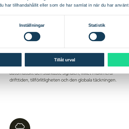
har tillhandahållit eller som de har samlat in när du har använt 
Inställningar
Statistik
Världstäckande täckning med
åtkomst till flera nätverk
Tillåt urval
Anslut till flera nätverk i alla länder. Enheterna väljer
automatiskt den starkaste signalen, vilket maximerar
drifttiden, tillförlitligheten och den globala täckningen.