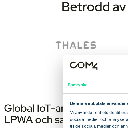
Betrodd av 
Samtycke
Denna webbplats använder 
Global IoT-anslutning med 
Vi använder enhetsidentifierar
LPWA och satellit
sociala medier och analysera 
till de sociala medier och a