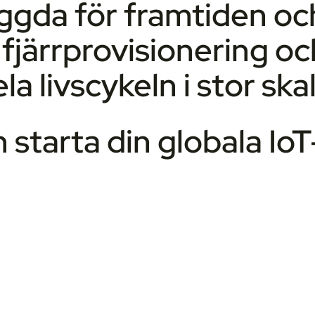
ggda för framtiden oc
r fjärrprovisionering o
a livscykeln i stor skal
 starta din globala IoT
.