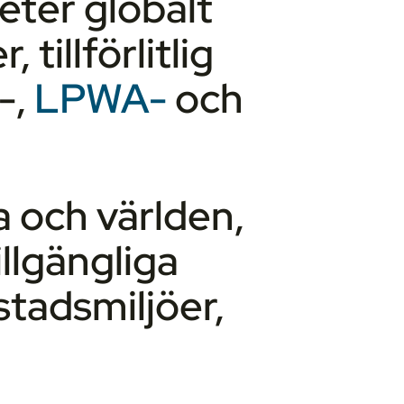
eter globalt
 tillförlitlig
-,
LPWA-
och
a och världen,
llgängliga
stadsmiljöer,