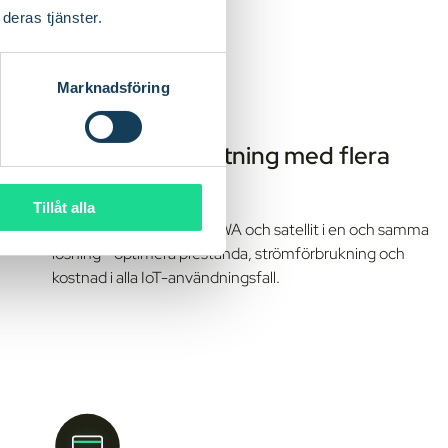
deras tjänster.
Marknadsföring
Intelligent anslutning med flera
tekniker
Tillåt alla
Kombinera mobilnät, LPWA och satellit i en och samma
lösning - optimera prestanda, strömförbrukning och
kostnad i alla IoT-användningsfall.