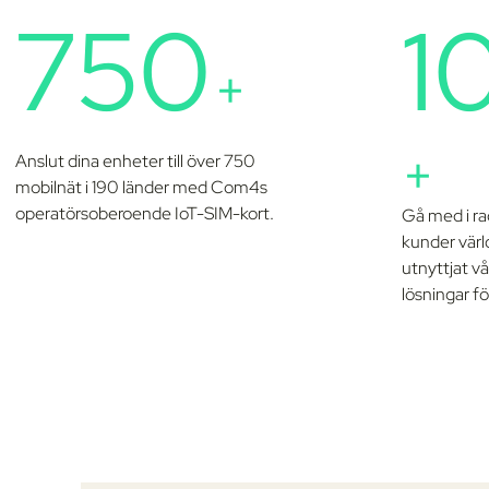
750
1
+
+
Anslut dina enheter till över 750
mobilnät i 190 länder med Com4s
operatörsoberoende IoT-SIM-kort.
Gå med i ra
kunder värl
utnyttjat v
lösningar fö