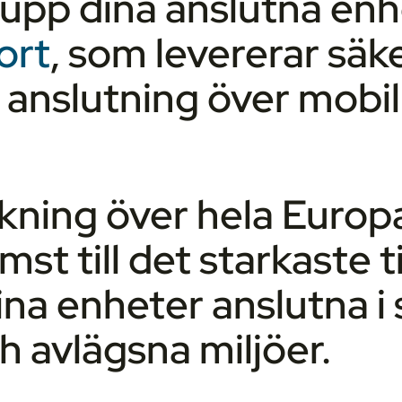
 upp dina anslutna enh
ort
, som levererar säker,
 anslutning över mobil
kning över hela Europ
t till det starkaste ti
ina enheter anslutna i 
ch avlägsna miljöer.