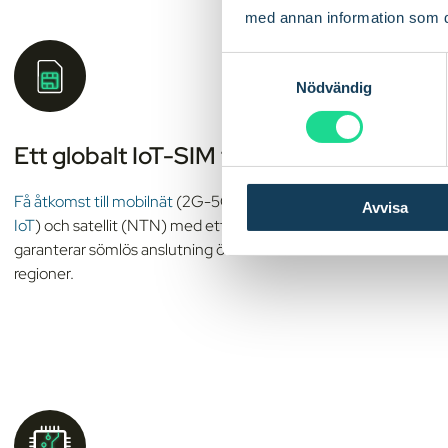
med annan information som du 
S
Nödvändig
a
m
t
Ett globalt IoT-SIM för alla nätverk
y
c
Få åtkomst till mobilnät
(2G-5G), LPWA
(LTE-M
,
NB-
Avvisa
k
IoT
) och satellit (NTN) med ett enda IoT-SIM - vilket
e
garanterar sömlös anslutning över alla tekniker och
s
regioner.
v
a
l