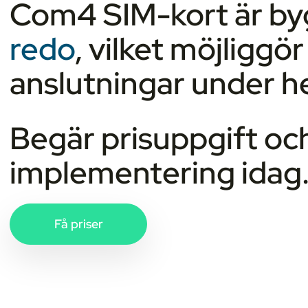
Com4 SIM-kort är by
redo
, vilket möjliggö
anslutningar under hel
Begär prisuppgift och
implementering idag
Få priser