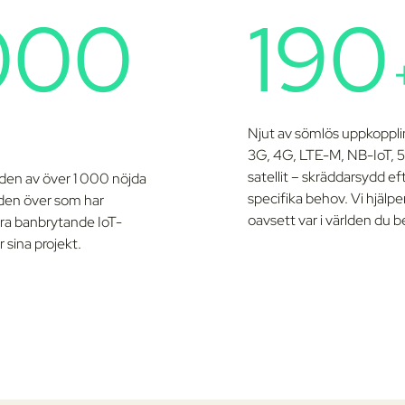
000
190
Njut av sömlös uppkoppli
3G, 4G, LTE-M, NB-IoT, 5
satellit – skräddarsydd ef
den av över 1 000 nöjda
specifika behov. Vi hjälpe
den över som har
oavsett var i världen du b
åra banbrytande IoT-
r sina projekt.