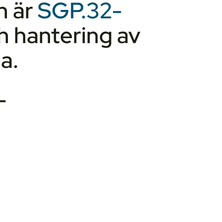
h är
SGP.32-
ch hantering av
a.
-