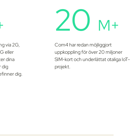
20
+
M+
ng via 2G,
Com4 har redan möjliggjort
G eller
uppkoppling för över 20 miljoner
ter dina
SIM-kort och underlättat otaliga IoT-
r dig
projekt.
efinner dig.