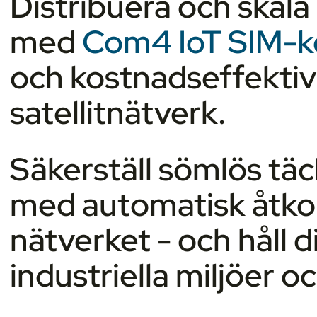
Distribuera och skala
med
Com4 IoT SIM-k
och kostnadseffektiv
satellitnätverk.
Säkerställ sömlös täc
med automatisk åtkoms
nätverket - och håll d
industriella miljöer o