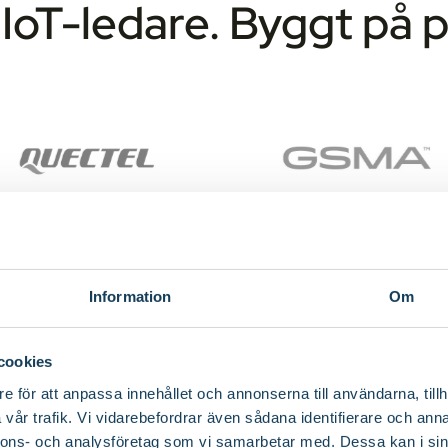
IoT-ledare. Byggt på 
Information
Om
cookies
ett SIM-kort för mobilnät,
e för att anpassa innehållet och annonserna till användarna, tillh
vår trafik. Vi vidarebefordrar även sådana identifierare och anna
nnons- och analysföretag som vi samarbetar med. Dessa kan i sin