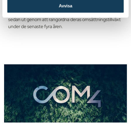
50 snabbväxande teknikföretag, publika eller privata,
Avvisa
baserat på procentuell omsättningstillväxt. Vinnarna väljs
sedan ut genom att rangordna deras omsättningstillväxt
under de senaste fyra åren.