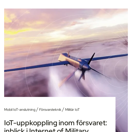
/
/
Mobil IoT-anslutning
Försvarsteknik
Militär IoT
IoT-uppkoppling inom försvaret:
inblick i Internet of Military