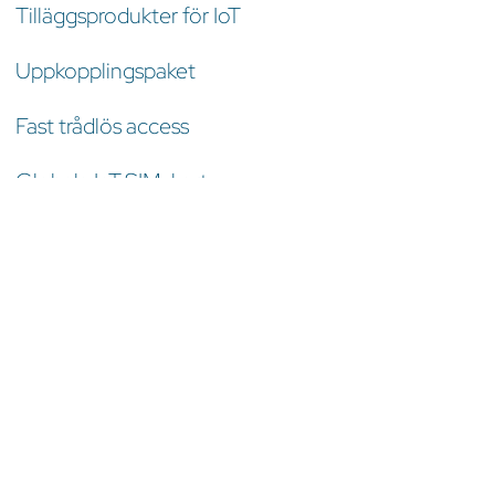
Tilläggsprodukter för IoT
Uppkopplingspaket
Fast trådlös access
Globala IoT SIM-kort
Globala satellitlösningar
iSIM utvärderingskit