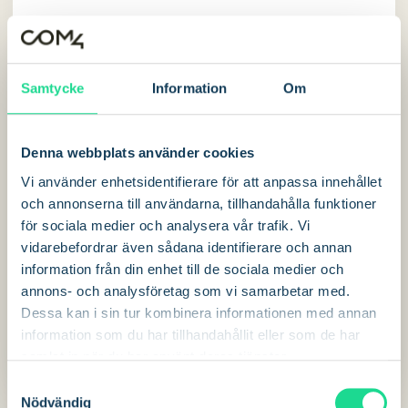
1-3
4-10
11-50
51-100
100 - 1000
+1000
Samtycke
Information
Om
Denna webbplats använder cookies
Vi använder enhetsidentifierare för att anpassa innehållet
och annonserna till användarna, tillhandahålla funktioner
för sociala medier och analysera vår trafik. Vi
vidarebefordrar även sådana identifierare och annan
information från din enhet till de sociala medier och
Nästa
annons- och analysföretag som vi samarbetar med.
Dessa kan i sin tur kombinera informationen med annan
information som du har tillhandahållit eller som de har
samlat in när du har använt deras tjänster.
S
Nödvändig
a