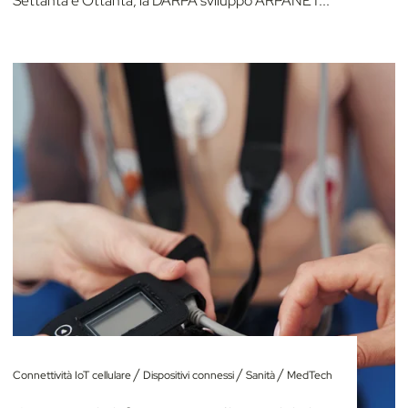
Settanta e Ottanta, la DARPA sviluppò ARPANET...
/
/
/
Connettività IoT cellulare
Dispositivi connessi
Sanità
MedTech