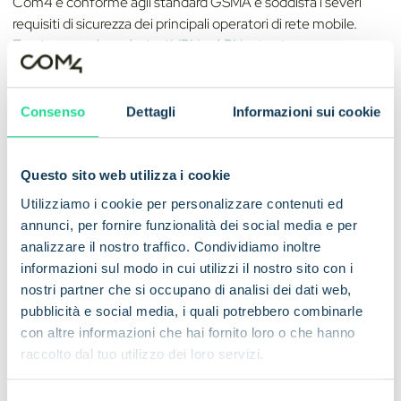
Com4 è conforme agli standard GSMA e soddisfa i severi
requisiti di sicurezza dei principali operatori di rete mobile.
Forniamo anche soluzioni
VPN
e
APN privati
per una
maggiore sicurezza e crittografia.
Contattateci per le
Consenso
Dettagli
Informazioni sui cookie
soluzioni IoT
Questo sito web utilizza i cookie
Siete nel settore dei trasporti o della logistica? Contattateci
Utilizziamo i cookie per personalizzare contenuti ed
per sapere come possiamo ottimizzare le vostre operazioni.
annunci, per fornire funzionalità dei social media e per
analizzare il nostro traffico. Condividiamo inoltre
informazioni sul modo in cui utilizzi il nostro sito con i
nostri partner che si occupano di analisi dei dati web,
pubblicità e social media, i quali potrebbero combinarle
con altre informazioni che hai fornito loro o che hanno
raccolto dal tuo utilizzo dei loro servizi.