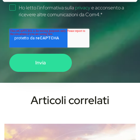
o
Ho letto l'informativa sulla
privacy
e acconsento a
ricevere altre comunicazioni da Com4.
*
Articoli correlati