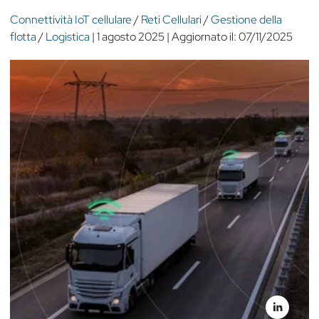
Connettività IoT cellulare
/
Reti Cellulari
/
Gestione della
flotta
/
Logistica
|
1 agosto 2025
|
Aggiornato il:
07/11/2025