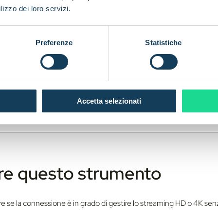
lizzo dei loro servizi.
à:
Il metodo di download di file reali garantisce risultati realistici.
artphone, tablet e desktop.
Preferenze
Statistiche
n dato personale viene memorizzato, tutto viene eseguito nel br
i problemi:
Identifica le connessioni lente e determina se il proble
Accetta selezionati
are questo strumento
re se la connessione è in grado di gestire lo streaming HD o 4K sen