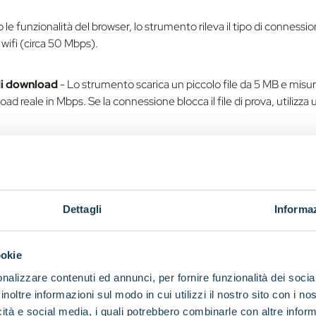
o le funzionalità del browser, lo strumento rileva il tipo di connessi
wifi (circa 50 Mbps).
 di download
- Lo strumento scarica un piccolo file da 5 MB e misu
oad reale in Mbps. Se la connessione blocca il file di prova, utilizza
Dettagli
Informaz
ilizzo del nostro strumento d
ookie
nalizzare contenuti ed annunci, per fornire funzionalità dei socia
inoltre informazioni sul modo in cui utilizzi il nostro sito con i n
sta alcuna registrazione o installazione: basta fare clic su "Avvia tes
icità e social media, i quali potrebbero combinarle con altre inform