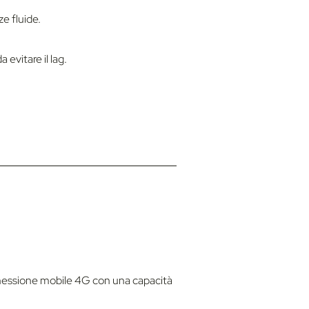
e fluide.
evitare il lag.
nnessione mobile 4G con una capacità