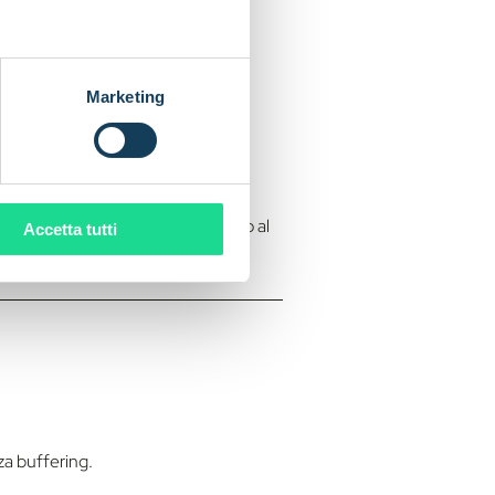
Marketing
owser.
ma è dovuto al provider Internet o al
Accetta tutti
za buffering.