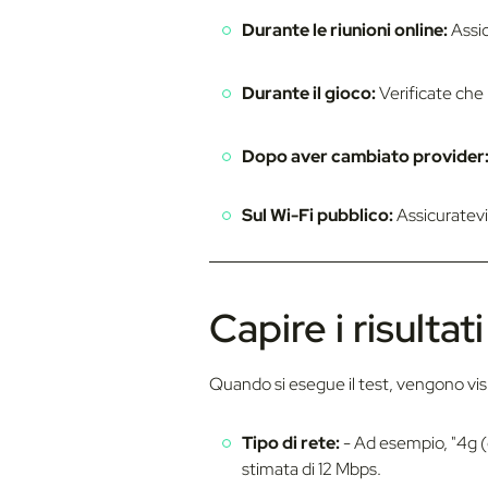
n
Durante le riunioni online:
Assic
s
o
Durante il gioco:
Verificate che 
Dopo aver cambiato provider
Sul Wi-Fi pubblico:
Assicuratevi
Capire i risultat
Quando si esegue il test, vengono visua
Tipo di rete:
- Ad esempio, "4g (
stimata di 12 Mbps.