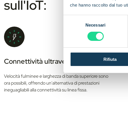
sull'IoT:
che hanno raccolto dal tuo uti
S
Necessari
e
l
e
z
i
Rifiuta
Connettività ultraveloce
o
n
e
Velocità fulminee e larghezza di banda superiore sono
d
ora possibili, offrendo un'alternativa di prestazioni
e
ineguagliabili alla connettività su linea fissa.
l
c
o
n
s
e