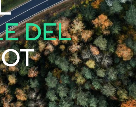
L
E DEL
IOT