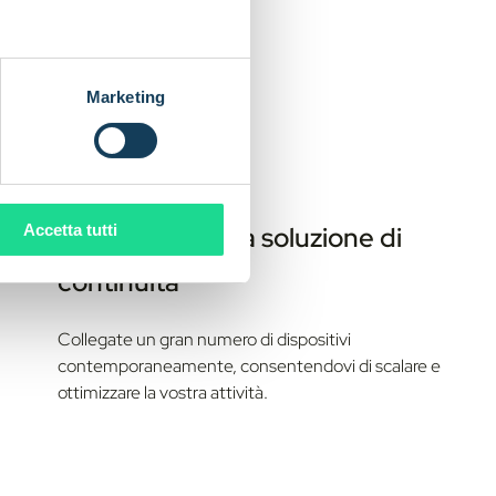
Marketing
Accetta tutti
Scalabilità senza soluzione di
continuità
Collegate un gran numero di dispositivi
contemporaneamente, consentendovi di scalare e
ottimizzare la vostra attività.