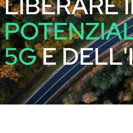
LIBERARE I
POTENZIAL
5G
E DELL'