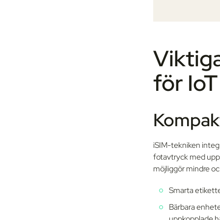
Viktig
för IoT
Kompakt
iSIM-tekniken integ
fotavtryck med upp 
möjliggör mindre oc
Smarta etikette
Bärbara enhete
uppkopplade hä