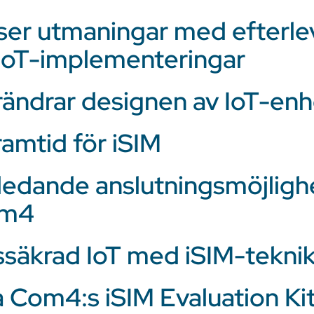
ser utmaningar med efterle
 IoT-implementeringar
rändrar designen av IoT-enh
framtid för iSIM
ledande anslutningsmöjligh
om4
ssäkrad IoT med iSIM-tekni
 Com4:s iSIM Evaluation Ki