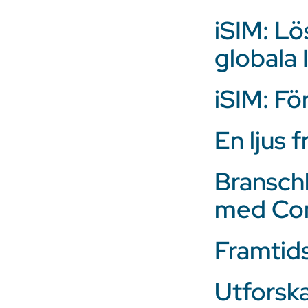
iSIM: Lö
globala
iSIM: Fö
En ljus 
Bransch
med C
Framtid
Utforska