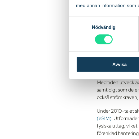
banbry
med annan information som du 
S
Nödvändig
a
Utvecklinge
m
t
SIM-teknikens resa b
y
Dessa tidiga SIM-ko
c
tekniken utvecklade
Avvisa
k
formfaktorer
.
e
s
Med tiden utvecklade
v
samtidigt som de er
a
också strömkraven,
l
Under 2010-talet sk
(eSIM)
. Utformade 
fysiska uttag, vilk
förenklad hantering,