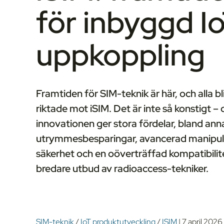
för inbyggd I
uppkoppling
Framtiden för SIM-teknik är här, och alla bl
riktade mot iSIM. Det är inte så konstigt –
innovationen ger stora fördelar, bland anna
utrymmesbesparingar, avancerad manipul
säkerhet och en oöverträffad kompatibilit
bredare utbud av radioaccess-tekniker.
SIM-teknik
/
IoT produktutveckling
/
ISIM
|
7 april 2026