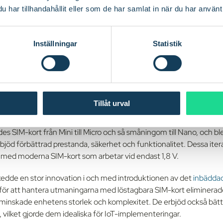
tande iSIM-kort
har tillhandahållit eller som de har samlat in när du har använt 
Inställningar
Statistik
n av SIM-teknik
örjade i början av 1990-talet. Det första SIM-kortet var lika stort 
rt hade minimalt med minne och krävde en spänningsförsörjning på
s drev efterfrågan på mindre och effektivare enheter på utveckl
Tillåt urval
s SIM-kort från Mini till Micro och så småningom till Nano, och bl
bjöd förbättrad prestanda, säkerhet och funktionalitet. Dessa ite
 med moderna SIM-kort som arbetar vid endast 1,8 V.
edde en stor innovation i och med introduktionen av det
inbädda
för att hantera utmaningarna med löstagbara SIM-kort eliminera
et minskade enhetens storlek och komplexitet. De erbjöd också bät
 vilket gjorde dem idealiska för IoT-implementeringar.