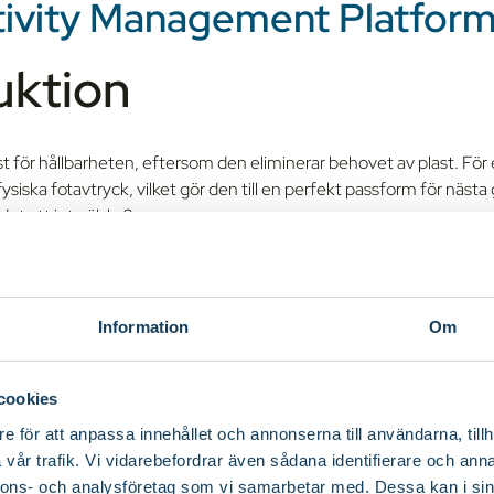
ivity Management Platfor
uktion
st för hållbarheten, eftersom den eliminerar behovet av plast. För
ysiska fotavtryck, vilket gör den till en perfekt passform för nästa
det att inte älska?
T:s fulla potential öppnar iSIM dörren för tillväxt och nya idéer. D
öljer med att använda ny teknik.
Information
Om
ill iSIM innehåller det du behöver veta. Den innehåller viktiga förd
fall i olika branscher och möjliga utmaningar att ta hänsyn till.
cookies
in? Låt oss utforska!
e för att anpassa innehållet och annonserna till användarna, tillh
aditionella SIM-kort til
vår trafik. Vi vidarebefordrar även sådana identifierare och anna
nnons- och analysföretag som vi samarbetar med. Dessa kan i sin