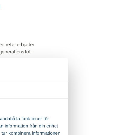
m
 enheter erbjuder
 generations IoT-
etta sker även med
elar med IoT,
andahålla funktioner för
l
n information från din enhet
 tur kombinera informationen