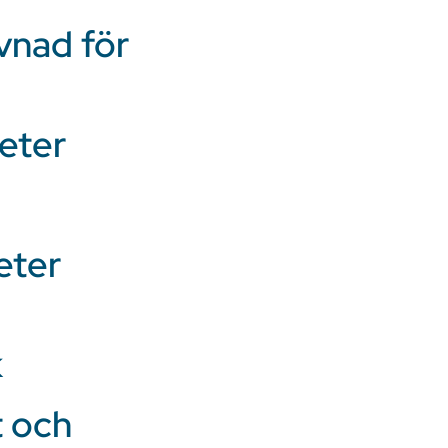
vnad för
eter
eter
k
t och