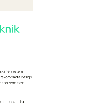
knik
inskar enhetens
ltrakompakta design
heter som t.ex:
orer och andra