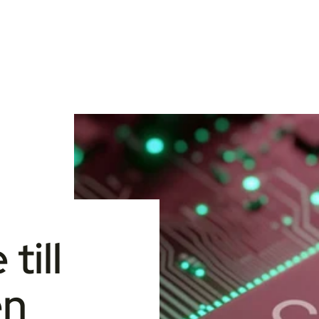
till
en