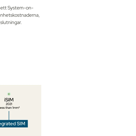
 i ett System-on-
 enhetskostnaderna,
slutningar.