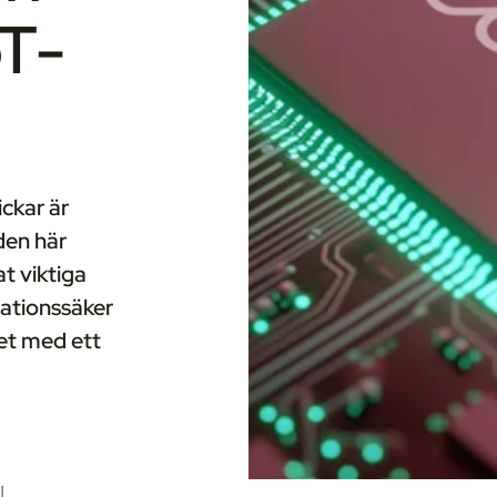
oT-
ickar är
 den här
t viktiga
ationssäker
et med ett
|