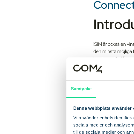
Connect
Introd
iSIM är också en vin
den minsta möjliga f
lösningar. Vad finns 
Genom att frigöra Io
de utmaningar som f
Samtycke
Den här IoT-guiden t
verkliga användnings
Denna webbplats använder 
Är du redo att dyka 
Vi använder enhetsidentifierar
Från tr
sociala medier och analysera 
till de sociala medier och a