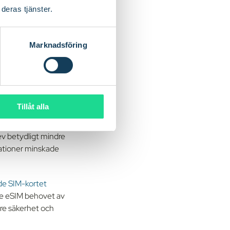
deras tjänster.
Marknadsföring
som ett kreditkort.
 5 V. I takt med att
ingen av
nya SIM-
Tillåt alla
ev betydligt mindre
rationer minskade
de SIM-kortet
de eSIM behovet av
tre säkerhet och