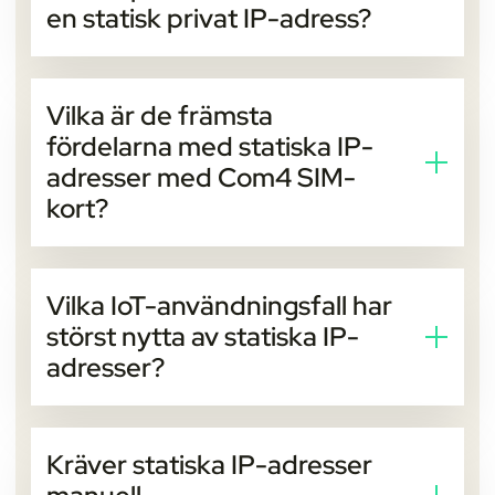
en statisk privat IP-adress?
En statisk publik IP-adress är åtkomlig från internet
och lämpar sig för externt hanterade enheter. En
Vilka är de främsta
statisk privat IP-adress är isolerad inom ett privat
fördelarna med statiska IP-
nätverk eller VPN och är utformad för säker intern
adresser med Com4 SIM-
kommunikation.
kort?
De ger konsekvent adressering, enkel fjärråtkomst,
kompatibilitet med moln och VPN, förutsägbar
Vilka IoT-användningsfall har
prestanda samt centraliserad hantering via Com4:s
störst nytta av statiska IP-
uppkopplingsplattform.
adresser?
Typiska användningsfall inkluderar fjärrövervakning,
industriell automation, CCTV, smart mätning,
Kräver statiska IP-adresser
telemetri och fjärrunderhåll.