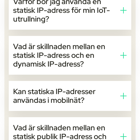
Varför bör jag använda en
nätverket, vilket gör enheten konsekvent nåbar för
statisk IP-adress för min IoT-
övervakning och styrning.
utrullning?
Statiska IP-adresser möjliggör tillförlitlig fjärråtkomst,
förenklar systemintegration och möjliggör säker
Vad är skillnaden mellan en
tvåvägskommunikation mellan IoT-enheter och
statisk IP-adress och en
moln- eller företagsplattformar.
dynamisk IP-adress?
En dynamisk IP-adress ändras över tid, medan en
statisk IP-adress förblir konstant. Statiska IP-adresser
Kan statiska IP-adresser
gör enhetshantering, felsökning och automatisering
användas i mobilnät?
betydligt enklare.
Ja. Com4:s statiska IP-adresser fungerar över
mobilnät, inklusive de som använder CGNAT, och
Vad är skillnaden mellan en
möjliggör inkommande åtkomst utan komplexa
statisk publik IP-adress och
lösningar.