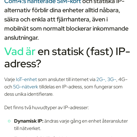
Com4:s hanterade SIM-kort
och statiska IP-
alternativ förblir dina enheter alltid nåbara,
säkra och enkla att fjärrhantera, även i
mobilnät som normalt blockerar inkommande
anslutningar.
Vad är
en statisk
(fast) IP-
adress?
Varje
IoT-enhet
som ansluter till internet via
2G-, 3G-
, 4G-
och
5G-nätverk
tilldelas en IP-adress, som fungerar som
dess unika identifierare.
Det finns två huvudtyper av IP-adresser:
Dynamisk IP:
ändras varje gång en enhet återansluter
till nätverket.