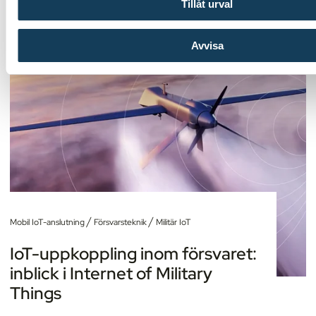
Tillåt urval
Avvisa
/
/
Mobil IoT-anslutning
Försvarsteknik
Militär IoT
IoT-uppkoppling inom försvaret:
inblick i Internet of Military
Things