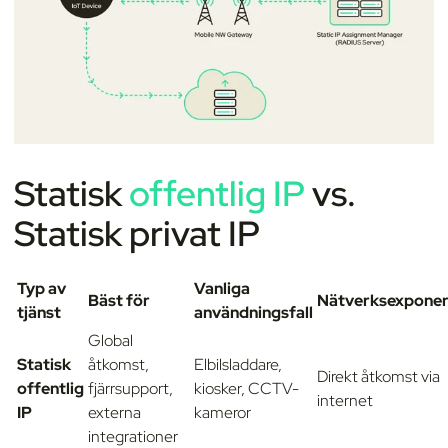
Statisk
offentlig IP
vs.
Statisk privat IP
Typ av
Vanliga
Bäst för
Nätverksexponer
tjänst
användningsfall
Global
Statisk
åtkomst,
Elbilsladdare,
Direkt åtkomst via
offentlig
fjärrsupport,
kiosker, CCTV-
internet
IP
externa
kameror
integrationer