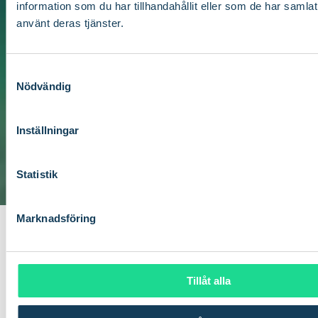
information som du har tillhandahållit eller som de har samlat
använt deras tjänster.
Jag har läst
integritetspolicyn
och samtycker till
att ta emot annan kommunikation från Com4.
*
S
Nödvändig
a
m
t
Inställningar
y
c
k
Statistik
e
s
Marknadsföring
v
Relaterade artiklar
a
l
Tillåt alla