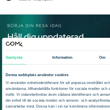
BÖRJA DIN RESA IDAG
Håll dig uppdaterad
med de senaste
nyheterna och
Samtycke
Information
Om
utvecklingen inom
Com4 och IoT-
Denna webbplats använder cookies
branschen.
Vi använder enhetsidentifierare för att anpassa innehållet och
användarna, tillhandahålla funktioner för sociala medier och 
trafik. Vi vidarebefordrar även sådana identifierare och annan
din enhet till de sociala medier och annons- och analysföret
samarbetar med. Dessa kan i sin tur kombinera informatio