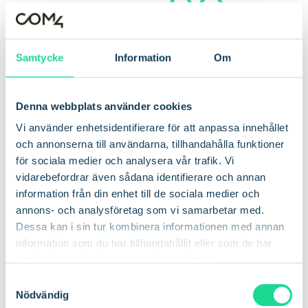
80
250
M+
+
Samtycke
Information
Om
Ett enda inbrott kan kosta
upp till 250 000 kr -
Denna webbplats använder cookies
exklusive förlorad arbetstid
Vi använder enhetsidentifierare för att anpassa innehållet
och annonserna till användarna, tillhandahålla funktioner
för sociala medier och analysera vår trafik. Vi
vidarebefordrar även sådana identifierare och annan
information från din enhet till de sociala medier och
annons- och analysföretag som vi samarbetar med.
"Säkerhet på
Dessa kan i sin tur kombinera informationen med annan
information som du har tillhandahållit eller som de har
byggarbetsplatser handlar
samlat in när du har använt deras tjänster.
inte bara om att skydda
S
Nödvändig
a