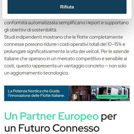
n
Rifiuta
Il monitoraggio del comportamento di guida riduce gli
s
incidenti e i costi assicurativi, mentre gli strumenti di
o
conformità automatizzata semplificano i report e supportano
gli obiettivi di sostenibilità.
Studi indipendenti mostrano che le flotte completamente
connesse possono ridurre i costi operativi totali del 10–15% e
prolungare significativamente la vita dei veicoli. Per le aziende
italiane che operano in un mercato competitivo e sensibile ai
costi, questo rappresenta un vantaggio concreto — non solo
un aggiornamento tecnologico.
Un Partner Europeo
per
un Futuro Connesso