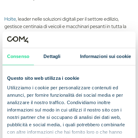
Holte
, leader nelle soluzioni digitali per il settore edilizio,
gestisce centinaia di veicoli e macchinari pesanti in tutta la
Norvegia. Avevano bisogno di un partner di connettività in
grado di supportare monitoraggio in tempo reale,
manutenzione predittiva e tracciamento delle attrezzature —
anche in aree rurali o montuose. Integrando le soluzioni IoT
Consenso
Dettagli
Informazioni sui cookie
SIM ed eSIM di Com4, Holte gode ora di una trasmissione dati
senza interruzioni, maggiore visibilità operativa e minori tempi
di inattività.
Questo sito web utilizza i cookie
Utilizziamo i cookie per personalizzare contenuti ed
annunci, per fornire funzionalità dei social media e per
SWIPP
, società scandinava di car sharing, rappresenta la
analizzare il nostro traffico. Condividiamo inoltre
nuova generazione di mobilità urbana. I suoi veicoli connessi
informazioni sul modo in cui utilizzi il nostro sito con i
utilizzano la connettività IoT ad alte prestazioni di Com4 per
nostri partner che si occupano di analisi dei dati web,
alimentare sistemi telematici e video basati su intelligenza
pubblicità e social media, i quali potrebbero combinarle
artificiale. Questo consente l’analisi in tempo reale del
con altre informazioni che hai fornito loro o che hanno
comportamento di guida, avvisi di sicurezza e monitoraggio