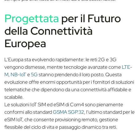
Progettata
per il Futuro
della Connettività
Europea
L’Europa sta evolvendo rapidamente: le reti 2G e 3G
vengono dismesse, mentre tecnologie avanzate come
LTE-
M
,
NB-IoT
e
5G
stanno prendendo il loro posto. Questa
evoluzione offre enormi opportunità per i fornitori di soluzioni
telematiche che dipendono da una connettività affidabile e
scalabile.
Le soluzioni IoT SIM ed eSIM di Com4 sono pienamente
conformi allo standard
GSMA SGP.32
, l’ultimo standard per le
eSIM IoT, che consente provisioning remoto, gestione
flessibile del ciclo di vita e passaggio dinamico tra reti.