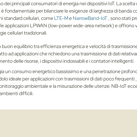
 dei principali consumatori di energia nei dispositivi IoT. La scelta
a è fondamentale per bilanciare le esigenze di larghezza di banda co
ni standard cellulari, come
LTE-M
e
NarrowBand-IoT
, sono stati p
le applicazioni LPWAN (low-power wide-area network) e offrono va
ie cellulari tradizionali.
n buon equilibrio tra efficienza energetica e velocità di trasmissione
to ad applicazioni che richiedono una trasmissione di dati relati
nto delle risorse, i dispositivi indossabili e i contatori intelligenti.
gia un consumo energetico bassissimo e una penetrazione profond
dolo ideale per applicazioni con
trasmissioni di
dati poco frequenti
l monitoraggio ambientale e la misurazione delle utenze. NB-IoT eccel
mbienti difficili.