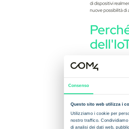
di dispositivi realm
nuove possibilità di 
Perché
dell'Io
I vantag
energeti
conveni
Consenso
Estensione del
Questo sito web utilizza i c
traducono in un 
Utilizziamo i cookie per perso
di implementazi
nostro traffico. Condividiamo 
dispositivi per
di analisi dei dati web, pubbl