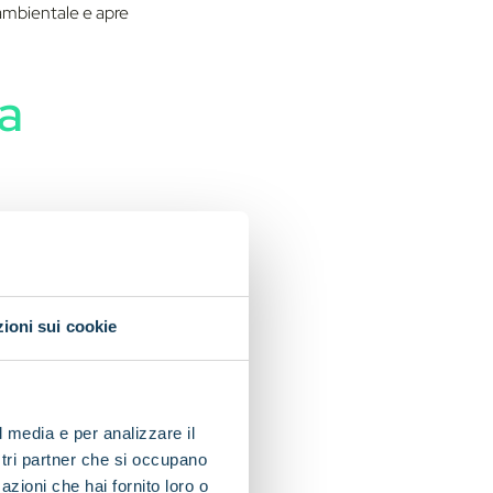
 ambientale e apre
ca
consumo
ice
ioni sui cookie
la batteria si
 soprattutto in caso
l media e per analizzare il
cui l'accesso ai
ostri partner che si occupano
 di monitoraggio
azioni che hai fornito loro o