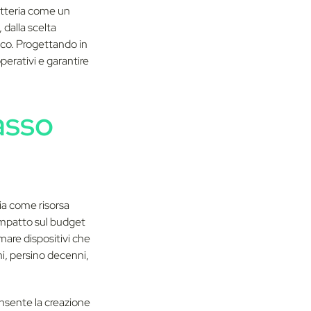
batteria come un
dalla scelta
ico. Progettando in
perativi e garantire
asso
gia come risorsa
 impatto sul budget
are dispositivi che
ni, persino decenni,
nsente la creazione