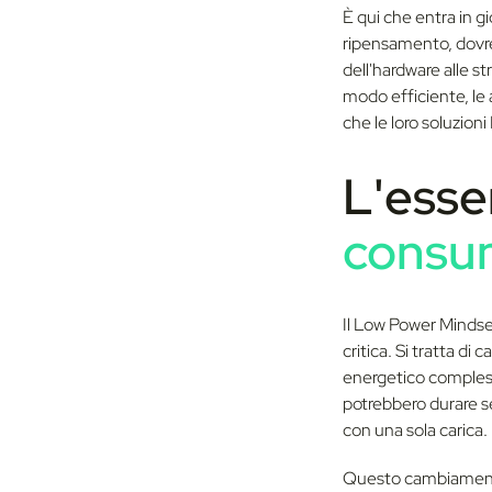
È qui che entra in g
ripensamento, dovreb
dell'hardware alle s
modo efficiente, le a
che le loro soluzion
L'esse
consu
Il Low Power Mindset
critica. Si tratta d
energetico compless
potrebbero durare se
con una sola carica.
Questo cambiamento 