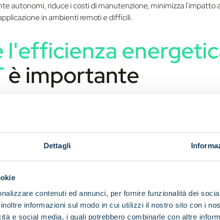
ente autonomi, riduce i costi di manutenzione, minimizza l'impatto
applicazione in ambienti remoti e difficili.
 l'efficienza energeti
T
è importante
gi dell'ottimizzazione del 
co vanno ben oltre la sempl
enza:
Dettagli
Informaz
la durata di vita del dispositivo:
Sostituzioni meno frequenti del
ookie
significativo risparmio di costi nel corso della vita del dispositivo,
nalizzare contenuti ed annunci, per fornire funzionalità dei socia
oni su larga scala. Questo aspetto è fondamentale negli scenari in 
inoltre informazioni sul modo in cui utilizzi il nostro sito con i n
 la manutenzione è difficile o costoso, come nel caso delle stazioni
icità e social media, i quali potrebbero combinarle con altre inform