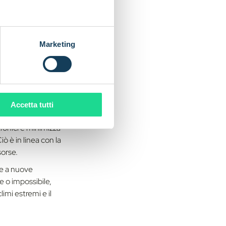
e in loco, meno
ori come
Marketing
distribuiti in aree
lussi di dati
ionale informato. Ciò
tività possono avere
Accetta tutti
tronici e minimizza
ò è in linea con la
sorse.
te a nuove
le o impossibile,
imi estremi e il