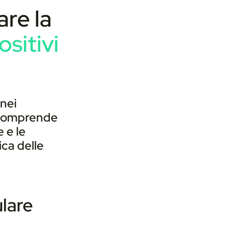
are la
ositivi
 nei
e comprende
 e le
ca delle
ulare