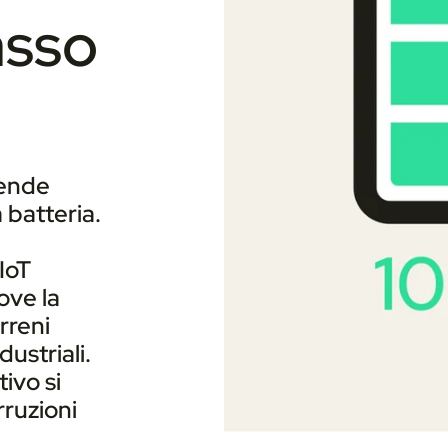
asso
pende
 batteria.
 IoT
ove la
rreni
dustriali.
tivo si
rruzioni