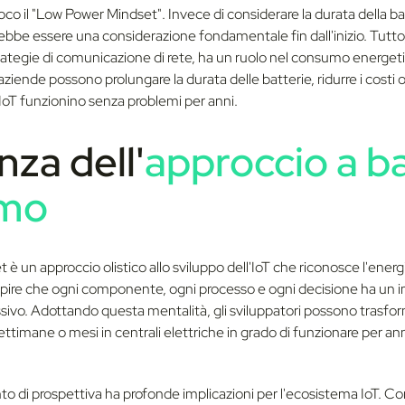
ioco il "Low Power Mindset". Invece di considerare la durata della 
be essere una considerazione fondamentale fin dall'inizio. Tutto, 
trategie di comunicazione di rete, ha un ruolo nel consumo energet
ziende possono prolungare la durata delle batterie, ridurre i costi o
i IoT funzionino senza problemi per anni.
nza dell'
approccio a b
mo
 è un approccio olistico allo sviluppo dell'IoT che riconosce l'ener
i capire che ogni componente, ogni processo e ogni decisione ha un
ivo. Adottando questa mentalità, gli sviluppatori possono trasform
ttimane o mesi in centrali elettriche in grado di funzionare per an
di prospettiva ha profonde implicazioni per l'ecosistema IoT. Co