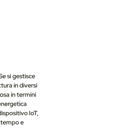
Se si gestisce
ttura in diversi
osa in termini
energetica
spositivo IoT,
o tempo e