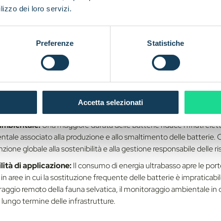
spositivi medici impiantati.
lizzo dei loro servizi.
costi operativi:
Meno sostituzioni di batterie significa meno visit
eno spese operative. Ciò è particolarmente vantaggioso in sett
Preferenze
Statistiche
logistica
e il monitoraggio ambientale, dove i dispositivi sono spesso 
ibili.
dabilità:
I dispositivi che rimangono in linea più a lungo forniscono f
errotti, che portano a intuizioni più affidabili e a un processo decis
r applicazioni come l'automazione industriale, dove i tempi di inat
Accetta selezionati
anziarie e operative significative.
 ambientale:
Una maggiore durata delle batterie riduce i rifiuti elet
ntale associato alla produzione e allo smaltimento delle batterie. Ci
ione globale alla sostenibilità e alla gestione responsabile delle ri
ità di applicazione:
Il consumo di energia ultrabasso apre le por
 in aree in cui la sostituzione frequente delle batterie è impraticabi
aggio remoto della fauna selvatica, il monitoraggio ambientale in cl
lungo termine delle infrastrutture.