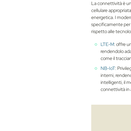
La connettività è uno
cellulare appropriat
energetica. I moder
specificamente per 
rispetto alle tecnolog
LTE-M
: offre u
rendendolo adat
come il tracciame
NB-IoT
:
Privile
interni, renden
intelligenti, i
connettività in a