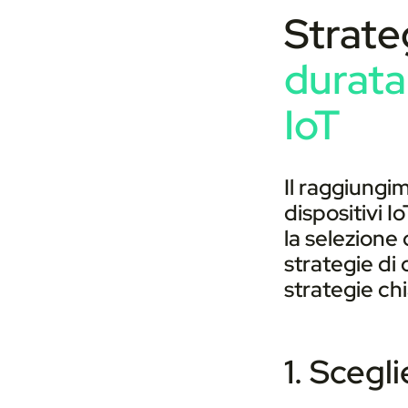
Strate
n
s
durata 
o
IoT
Il raggiungi
dispositivi 
la selezione 
strategie di
strategie ch
1. Scegl