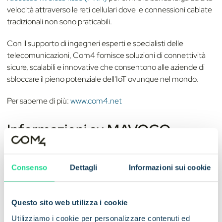
velocità attraverso le reti cellulari dove le connessioni cablate
tradizionali non sono praticabili.
Con il supporto di ingegneri esperti e specialisti delle
telecomunicazioni, Com4 fornisce soluzioni di connettività
sicure, scalabili e innovative che consentono alle aziende di
sbloccare il pieno potenziale dell'IoT ovunque nel mondo.
Per saperne di più:
www.com4.net
Informazioni su MAVOCO
MAVOCO è una società di software europea che fornisce una
piattaforma di gestione della connettività IoT di nuova
Consenso
Dettagli
Informazioni sui cookie
generazione per operatori di rete mobile, MVNO e aziende.
La sua soluzione flessibile e automatizzata consente una
gestione efficiente dei servizi di connettività IoT, dal
Questo sito web utilizza i cookie
provisioning e dalla fatturazione all'automazione e
Utilizziamo i cookie per personalizzare contenuti ed