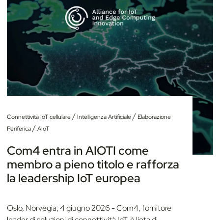
/
/
Connettività IoT cellulare
Intelligenza Artificiale
Elaborazione
/
Periferica
AIoT
Com4 entra in AIOTI come
membro a pieno titolo e rafforza
la leadership IoT europea
Oslo, Norvegia, 4 giugno 2026 - Com4, fornitore
leader di soluzioni di connettività IoT, è lieta di...