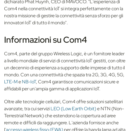
dichiarato Phat Huynh, CEO di MAVOCO. "L'esperienza di
Com4 nella connettività IoT si integra perfettamente con la
nostra missione di gestire la connettività senza sforzo per gli
innovatori IoT di tutto il mondo".
Informazioni su Com4
Com4, parte del gruppo Wireless Logic, è un fornitore leader
a livello mondiale di servizi di connettività IoT gestiti, con oltre
un decennio di esperienza a supporto delle imprese di tutto il
mondo. Con una connettività che spazia tra 2G, 3G, 4G, 5G,
LTE-M
e
NB-IoT
, Com4 garantisce comunicazioni sicure e
affidabili per un'ampia gamma di applicazioni IoT.
Oltre alle tecnologie cellulari, Com4 offre soluzioni satellitari
avanzate, tra cui servizi
LEO (Low Earth Orbit)
e NTN (Non-
Terrestrial Network) che estendono la copertura ad aree
remote e difficili da raggiungere. L'azienda fornisce anche
l'
accesso wireless fisso (FWA)
per offrire la banda larga ad alta