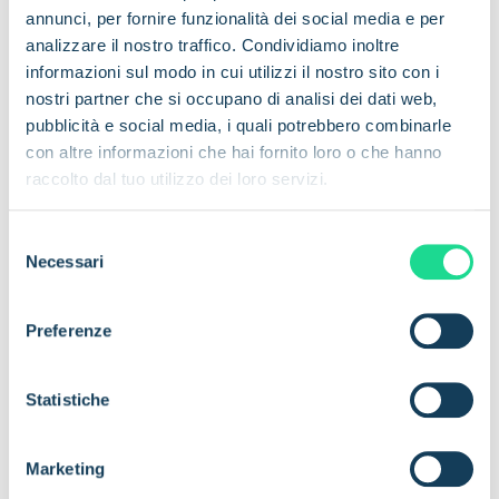
all'integrazione con i sistemi esistenti.
annunci, per fornire funzionalità dei social media e per
analizzare il nostro traffico. Condividiamo inoltre
Per saperne di più:
www.mavoco.com
informazioni sul modo in cui utilizzi il nostro sito con i
nostri partner che si occupano di analisi dei dati web,
Contatti con i media :
pubblicità e social media, i quali potrebbero combinarle
Stein Andre Larner, CEO
con altre informazioni che hai fornito loro o che hanno
E-mail:
stein.andre.larner@com4.no
raccolto dal tuo utilizzo dei loro servizi.
Telefono: +47 47 90 07 77
S
Amina Kristensen, CMO
Necessari
e
Email:
amina@com4.no
l
Telefono: +47 41 46 15 66
e
Preferenze
z
Seguici su
:
LinkedIn
|
X
|
YouTube
i
o
Statistiche
n
e
Amina Kristensen
Marketing
d