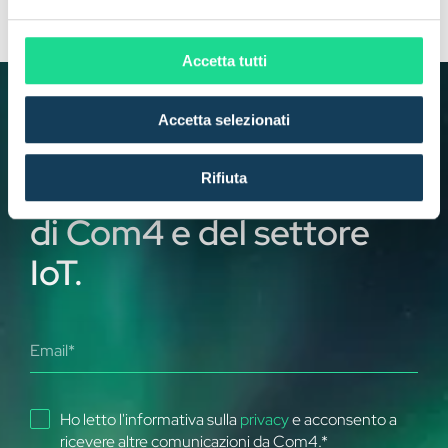
Chief Marketing Officer
e
l
c
Accetta tutti
o
n
INIZIA IL TUO VIAGGIO OGGI
Accetta selezionati
s
Resta aggiornato sulle
e
n
ultime novità e sviluppi
Rifiuta
s
di Com4 e del settore
o
IoT.
Ho letto l'informativa sulla
privacy
e acconsento a
ricevere altre comunicazioni da Com4.
*