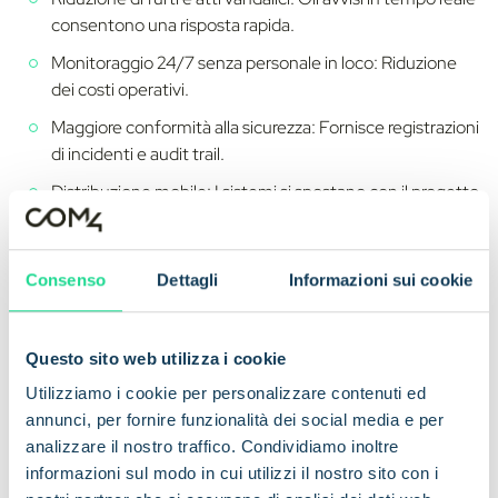
consentono una risposta rapida.
Monitoraggio 24/7 senza personale in loco: Riduzione
dei costi operativi.
Maggiore conformità alla sicurezza: Fornisce registrazioni
di incidenti e audit trail.
Distribuzione mobile: I sistemi si spostano con il progetto
o si installano rapidamente in nuovi siti.
Consenso
Dettagli
Informazioni sui cookie
Questo dimostra come la sorveglianza guidata dall'IoT
aumenti l'efficienza operativa e la sicurezza in ambienti
complessi.
Questo sito web utilizza i cookie
Utilizziamo i cookie per personalizzare contenuti ed
Un vantaggio strategico
annunci, per fornire funzionalità dei social media e per
per gli OEM di TVCC
analizzare il nostro traffico. Condividiamo inoltre
informazioni sul modo in cui utilizzi il nostro sito con i