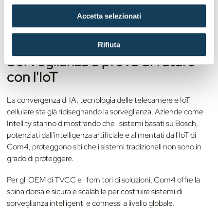
n
Accetta selezionati
s
e
n
Rifiuta
s
Sorveglianza a prova di futuro
o
con l'IoT
La convergenza di IA, tecnologia delle telecamere e IoT
cellulare sta già ridisegnando la sorveglianza. Aziende come
Intellity stanno dimostrando che i sistemi basati su Bosch,
potenziati dall'intelligenza artificiale e alimentati dall'IoT di
Com4, proteggono siti che i sistemi tradizionali non sono in
grado di proteggere.
Per gli OEM di TVCC e i fornitori di soluzioni, Com4 offre la
spina dorsale sicura e scalabile per costruire sistemi di
sorveglianza intelligenti e connessi a livello globale.