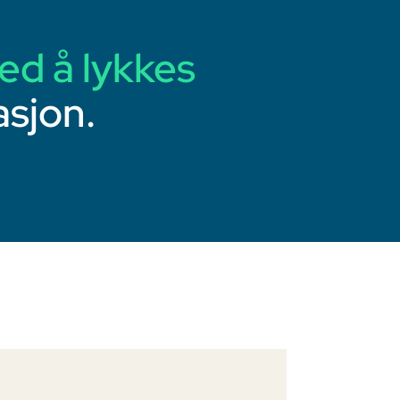
ed å lykkes
sjon.