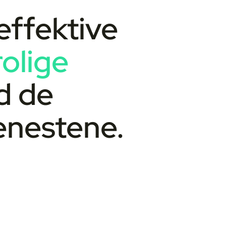
effektive
rolige
d de
enestene.