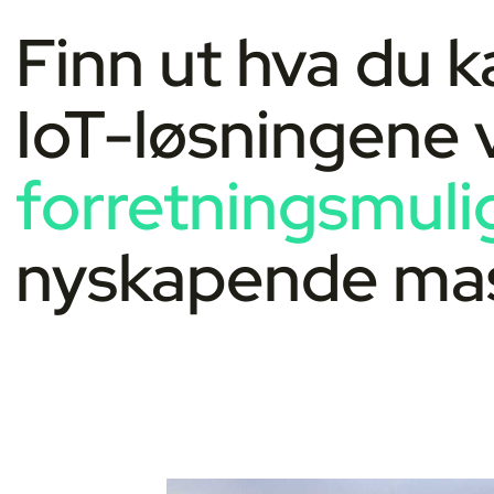
Finn ut hva du 
IoT-løsningene v
forretningsmul
nyskapende mask