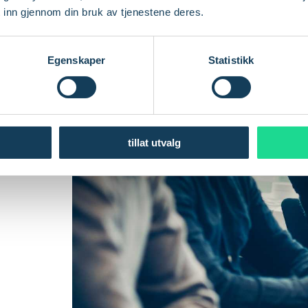
oT-
 inn gjennom din bruk av tjenestene deres.
g
Egenskaper
Statistikk
g
d
ne
tillat utvalg