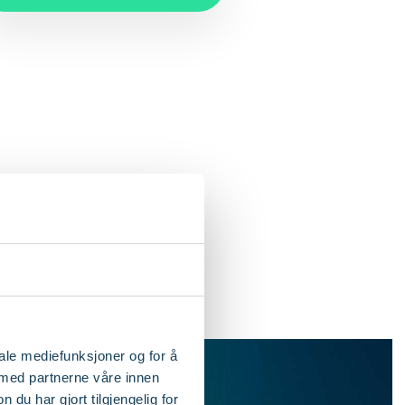
iale mediefunksjoner og for å
 med partnerne våre innen
u har gjort tilgjengelig for