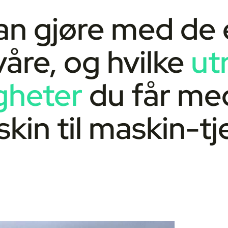
kan gjøre med de 
åre, og hvilke
ut
igheter
du får me
in til maskin-tj