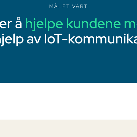
MÅLET VÅRT
 er å
hjelpe kundene m
hjelp av IoT-kommunika