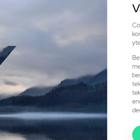
V
Co
ko
yte
Be
me
be
te
te
eng
de