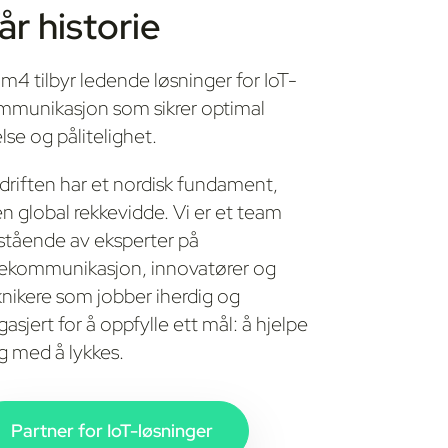
år historie
m4 tilbyr ledende løsninger for IoT-
mmunikasjon som sikrer optimal
lse og pålitelighet.
driften har et nordisk fundament,
n global rekkevidde. Vi er et team
stående av eksperter på
lekommunikasjon, innovatører og
knikere som jobber iherdig og
asjert for å oppfylle ett mål: å hjelpe
g med å lykkes.
Partner for IoT-løsninger