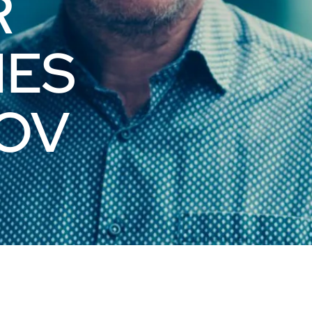
R
NES
OV