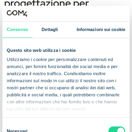
progettazione per
un'
installazione
affidabile
dei contatori intelligenti
Consenso
Dettagli
Informazioni sui cookie
1. Iniziare dalla strategia di
connettività, non dall'hardware
Questo sito web utilizza i cookie
Utilizziamo i cookie per personalizzare contenuti ed
L'errore più comune nella progettazione dei contatori
annunci, per fornire funzionalità dei social media e per
intelligenti è quello di considerare la connettività come un
analizzare il nostro traffico. Condividiamo inoltre
componente scelto dopo la finalizzazione del fattore di
informazioni sul modo in cui utilizzi il nostro sito con i
forma. Il posizionamento dell'antenna, l'attenuazione del
nostri partner che si occupano di analisi dei dati web,
segnale e la scelta del modulo interagiscono direttamente
pubblicità e social media, i quali potrebbero combinarle
con la progettazione del dispositivo fisico. Cambiare
con altre informazioni che hai fornito loro o che hanno
l'approccio alla connettività dopo l'involucro richiede in genere
raccolto dal tuo utilizzo dei loro servizi.
una riprogettazione completa. Definire la strategia di
connettività fin dalle prime fasi.
S
Necessari