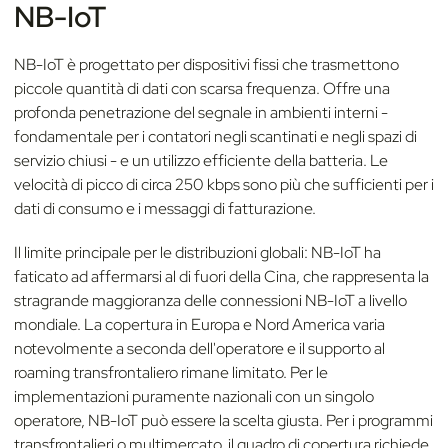
NB-IoT
NB-IoT è progettato per dispositivi fissi che trasmettono
piccole quantità di dati con scarsa frequenza. Offre una
profonda penetrazione del segnale in ambienti interni -
fondamentale per i contatori negli scantinati e negli spazi di
servizio chiusi - e un utilizzo efficiente della batteria. Le
velocità di picco di circa 250 kbps sono più che sufficienti per i
dati di consumo e i messaggi di fatturazione.
Il limite principale per le distribuzioni globali: NB-IoT ha
faticato ad affermarsi al di fuori della Cina, che rappresenta la
stragrande maggioranza delle connessioni NB-IoT a livello
mondiale. La copertura in Europa e Nord America varia
notevolmente a seconda dell'operatore e il supporto al
roaming transfrontaliero rimane limitato. Per le
implementazioni puramente nazionali con un singolo
operatore, NB-IoT può essere la scelta giusta. Per i programmi
transfrontalieri o multimercato, il quadro di copertura richiede