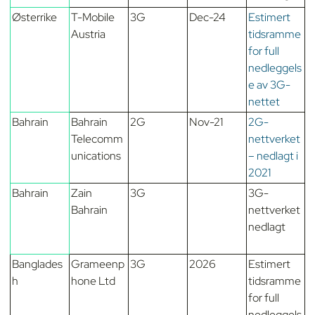
Østerrike
T-Mobile
3G
Dec-24
Estimert
Austria
tidsramme
for full
nedleggels
e av 3G-
nettet
Bahrain
Bahrain
2G
Nov-21
2G-
Telecomm
nettverket
unications
– nedlagt i
2021
Bahrain
Zain
3G
3G-
Bahrain
nettverket
nedlagt
Banglades
Grameenp
3G
2026
Estimert
h
hone Ltd
tidsramme
for full
nedleggels