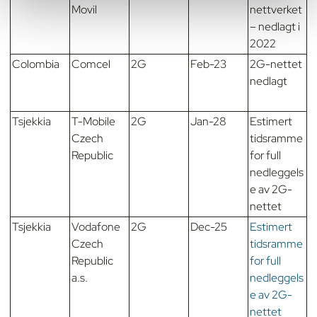
Movil
nettverket
– nedlagt i
2022
Colombia
Comcel
2G
Feb-23
2G-nettet
nedlagt
Tsjekkia
T-Mobile
2G
Jan-28
Estimert
Czech
tidsramme
Republic
for full
nedleggels
e av 2G-
nettet
Tsjekkia
Vodafone
2G
Dec-25
Estimert
Czech
tidsramme
Republic
for full
a.s.
nedleggels
e av 2G-
nettet