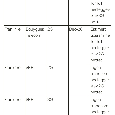
for full
nedleggels
e av 3G-
nettet
Frankrike
Bouygues
2G
Dec-26
Estimert
Télécom
tidsramme
for full
nedleggels
e av 2G-
nettet
Frankrike
SFR
2G
Ingen
planer om
nedleggels
e av 2G-
nettet
Frankrike
SFR
3G
Ingen
planer om
nedleggels