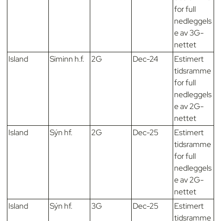
for full
nedleggels
e av 3G-
nettet
Island
Siminn h.f.
2G
Dec-24
Estimert
tidsramme
for full
nedleggels
e av 2G-
nettet
Island
Sýn hf.
2G
Dec-25
Estimert
tidsramme
for full
nedleggels
e av 2G-
nettet
Island
Sýn hf.
3G
Dec-25
Estimert
tidsramme