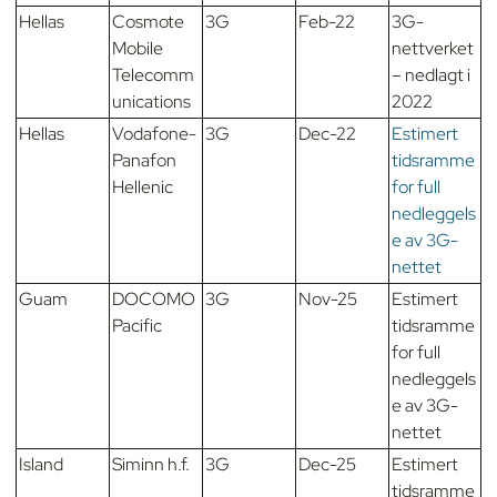
Hellas
Cosmote
3G
Feb-22
3G-
Mobile
nettverket
Telecomm
– nedlagt i
unications
2022
Hellas
Vodafone-
3G
Dec-22
Estimert
Panafon
tidsramme
Hellenic
for full
nedleggels
e av 3G-
nettet
Guam
DOCOMO
3G
Nov-25
Estimert
Pacific
tidsramme
for full
nedleggels
e av 3G-
nettet
Island
Siminn h.f.
3G
Dec-25
Estimert
tidsramme