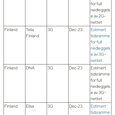
for full
nedleggels
e av 2G-
nettet
Finland
Telia
3G
Dec-23
Estimert
Finland
tidsramme
for full
nedleggels
e av 3G-
nettet
Finland
DNA
3G
Dec-23
Estimert
tidsramme
for full
nedleggels
e av 3G-
nettet
Finland
Elisa
3G
Dec-23
Estimert
tidsramme