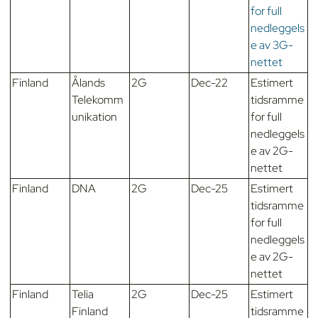
for full
nedleggels
e av 3G-
nettet
Finland
Ålands
2G
Dec-22
Estimert
Telekomm
tidsramme
unikation
for full
nedleggels
e av 2G-
nettet
Finland
DNA
2G
Dec-25
Estimert
tidsramme
for full
nedleggels
e av 2G-
nettet
Finland
Telia
2G
Dec-25
Estimert
Finland
tidsramme