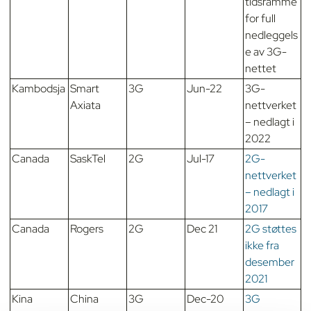
tidsramme
for full
nedleggels
e av 3G-
nettet
Kambodsja
Smart
3G
Jun-22
3G-
Axiata
nettverket
– nedlagt i
2022
Canada
SaskTel
2G
Jul-17
2G-
nettverket
– nedlagt i
2017
Canada
Rogers
2G
Dec 21
2G støttes
ikke fra
desember
2021
Kina
China
3G
Dec-20
3G