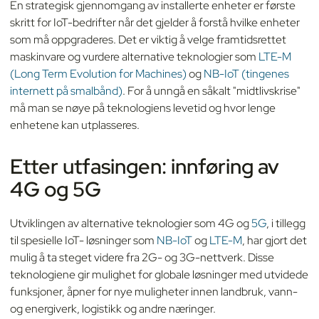
En strategisk gjennomgang av installerte enheter er første
skritt for IoT-bedrifter når det gjelder å forstå hvilke enheter
som må oppgraderes. Det er viktig å velge framtidsrettet
maskinvare og vurdere alternative teknologier som
LTE-M
(Long Term Evolution for Machines)
og
NB-IoT (tingenes
internett på smalbånd)
. For å unngå en såkalt "midtlivskrise"
må man se nøye på teknologiens levetid og hvor lenge
enhetene kan utplasseres.
Etter utfasingen: innføring av
4G og 5G
Utviklingen av alternative teknologier som 4G og
5G
, i tillegg
til spesielle IoT- løsninger som
NB-IoT
og
LTE-M
, har gjort det
mulig å ta steget videre fra 2G- og 3G-nettverk. Disse
teknologiene gir mulighet for globale løsninger med utvidede
funksjoner, åpner for nye muligheter innen landbruk, vann-
og energiverk, logistikk og andre næringer.