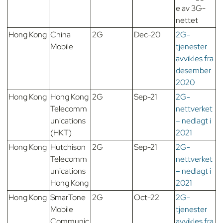
e av 3G-
nettet
Hong Kong
China
2G
Dec-20
2G-
Mobile
tjenester
avvikles fra
desember
2020
Hong Kong
Hong Kong
2G
Sep-21
2G-
Telecomm
nettverket
unications
– nedlagt i
(HKT)
2021
Hong Kong
Hutchison
2G
Sep-21
2G-
Telecomm
nettverket
unications
– nedlagt i
Hong Kong
2021
Hong Kong
SmarTone
2G
Oct-22
2G-
Mobile
tjenester
Communic
avvikles fra