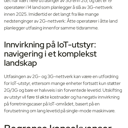
det har vært flere utfasinger av 3G enn 2G, og det er 19
operatører i 14 land som planlegger å slå av 3G-nettverk
innen 2025. Imidlertid er det langt fra like mange
nedstenginger av 2G-nettverk: Åtte operatører i åtte land
planlegger utfasing innenfor samme tidsramme.
Innvirkning på IoT-utstyr:
navigering i et komplekst
landskap
Utfasingen av 2G- og 3G-nettverk kan være en utfordring
for IoT-utstyr, ettersom mange enheter fortsatt kun støtter
2G/3G og bare er halvveis i sin forventede levetid. Utskifting
av utstyr vil føre til økte kostnader og ha negativ innvirkning
på forretningscaser på IoT-området, basert på en
forutsetning om lang levetid på single-mode maskinvare.