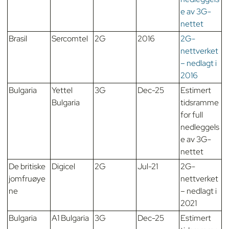
e av 3G-
nettet
Brasil
Sercomtel
2G
2016
2G-
nettverket
– nedlagt i
2016
Bulgaria
Yettel
3G
Dec-25
Estimert
Bulgaria
tidsramme
for full
nedleggels
e av 3G-
nettet
De britiske
Digicel
2G
Jul-21
2G-
jomfruøye
nettverket
ne
– nedlagt i
2021
Bulgaria
A1 Bulgaria
3G
Dec-25
Estimert