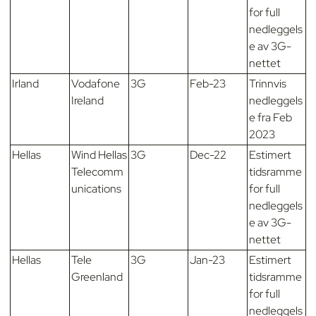
for full
nedleggels
e av 3G-
nettet
Irland
Vodafone
3G
Feb-23
Trinnvis
Ireland
nedleggels
e fra Feb
2023
Hellas
Wind Hellas
3G
Dec-22
Estimert
Telecomm
tidsramme
unications
for full
nedleggels
e av 3G-
nettet
Hellas
Tele
3G
Jan-23
Estimert
Greenland
tidsramme
for full
nedleggels