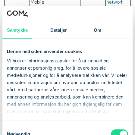
Mobile
network
closure in
2020
Kina
China
3G
Dec-24
Estimert
Samtykke
Detaljer
Om
Unicom
tidsramme
for full
nedleggels
Denne nettsiden anvender cookies
e av 3G-
nettet
Vi bruker informasjonskapsler for å gi innhold og
annonser et personlig preg, for å levere sosiale
Colombia
Comunica
3G
Dec-25
Estimert
mediefunksjoner og for å analysere trafikken vår. Vi deler
cion
tidsramme
dessuten informasjon om hvordan du bruker nettstedet
Celular
for full
vårt, med partnerne våre innen sosiale medier,
nedleggels
annonsering og analysearbeid, som kan kombinere den
e av 3G-
med annen informasjon du har gjort tilgjengelig for dem,
nettet
eller som de har samlet inn gjennom din bruk av
Canada
Rogers
3G
Mars-25
tjenestene deres.
S
Nødvendig