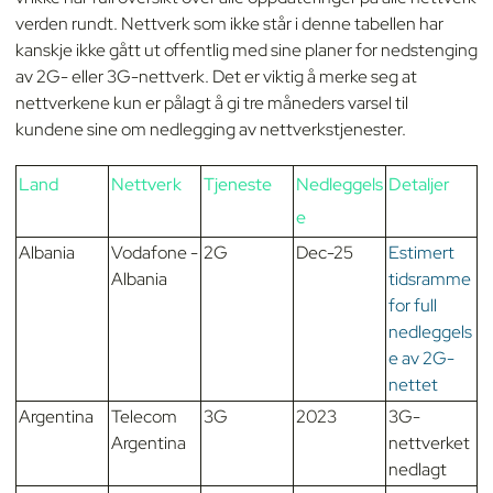
verden rundt. Nettverk som ikke står i denne tabellen har
kanskje ikke gått ut offentlig med sine planer for nedstenging
av 2G- eller 3G-nettverk. Det er viktig å merke seg at
nettverkene kun er pålagt å gi tre måneders varsel til
kundene sine om nedlegging av nettverkstjenester.
Land
Nettverk
Tjeneste
Nedleggels
Detaljer
e
Albania
Vodafone -
2G
Dec-25
Estimert
Albania
tidsramme
for full
nedleggels
e av 2G-
nettet
Argentina
Telecom
3G
2023
3G-
Argentina
nettverket
nedlagt