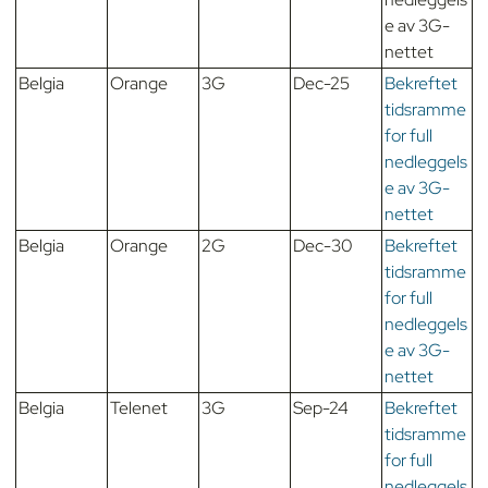
e av 3G-
nettet
Belgia
Orange
3G
Dec-25
Bekreftet
tidsramme
for full
nedleggels
e av 3G-
nettet
Belgia
Orange
2G
Dec-30
Bekreftet
tidsramme
for full
nedleggels
e av 3G-
nettet
Belgia
Telenet
3G
Sep-24
Bekreftet
tidsramme
for full
nedleggels