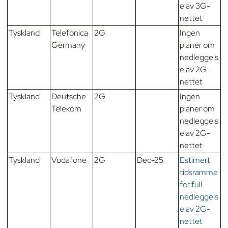
e av 3G-
nettet
Tyskland
Telefonica
2G
Ingen
Germany
planer om
nedleggels
e av 2G-
nettet
Tyskland
Deutsche
2G
Ingen
Telekom
planer om
nedleggels
e av 2G-
nettet
Tyskland
Vodafone
2G
Dec-25
Estimert
tidsramme
for full
nedleggels
e av 2G-
nettet