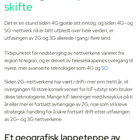
skifte
Det er en stund siden 4G gjorde sitt inntog, og siden 4G- og
5G-nettverk nå er blitt utbredt over hele verden, er
utfasingen av 2G og 3G allerede i gang i flere land.
Tidspunktet for nedstenging av nettverkene varierer fra
region til region, og er drevet av teleselskapenes overgang til
nyere, mer avanserte teknologier som 4G og
5G
.
Siden 2G-nettverkene har vært i drift i mer enn tretti år, vil
overgangen få store konsekvenser for IoT-utstyr som bruker
disse teknologiene. Mange IoT-løsninger med livssyklus på ti
år eller mer er fortsatt avhengige av 2G, noe som vil kreve
strategisk handling for å sikre fortsatt drift etter utfasingen
av 2G- og 3G nettverkene.
Et geografisk lappeteppe av