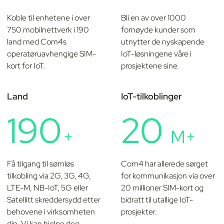
Koble til enhetene i over
Bli en av over 1000
750 mobilnettverk i 190
fornøyde kunder som
land med Com4s
utnytter de nyskapende
operatøruavhengige SIM-
IoT-løsningene våre i
kort for IoT.
prosjektene sine.
Land
IoT-tilkoblinger
190
20
+
M+
Få tilgang til sømløs
Com4 har allerede sørget
tilkobling via 2G, 3G, 4G,
for kommunikasjon via over
LTE-M, NB-IoT, 5G eller
20 millioner SIM-kort og
Satellitt skreddersydd etter
bidratt til utallige IoT-
behovene i virksomheten
prosjekter.
din. Vi kan hjelpe deg,