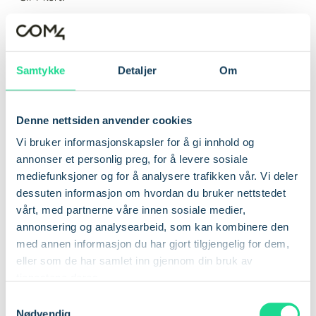
Samtykke
Detaljer
Om
Bestill ditt globale IoT-
SIM-kort i dag
Denne nettsiden anvender cookies
Vi bruker informasjonskapsler for å gi innhold og
annonser et personlig preg, for å levere sosiale
KLAR FOR FREMTIDEN
mediefunksjoner og for å analysere trafikken vår. Vi deler
Ligg i forkant av utviklingen innen tilkobling med Com4
dessuten informasjon om hvordan du bruker nettstedet
globale IoT-SIM-kort. Kontakt oss eller legg inn bestillingen
vårt, med partnerne våre innen sosiale medier,
direkte på nettsiden vår. Sammen kan vi utløse hele
annonsering og analysearbeid, som kan kombinere den
potensialet i dine IoT-løsninger.
med annen informasjon du har gjort tilgjengelig for dem,
eller som de har samlet inn gjennom din bruk av
tjenestene deres.
Få prisinformasjon
S
Nødvendig