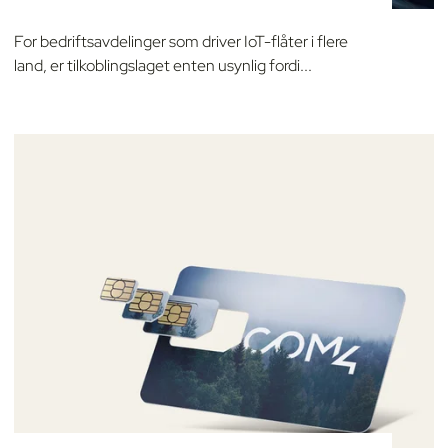
For bedriftsavdelinger som driver IoT-flåter i flere
land, er tilkoblingslaget enten usynlig fordi...