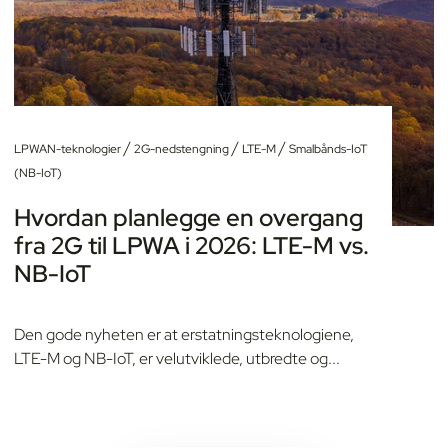
/
/
/
LPWAN-teknologier
2G-nedstengning
LTE-M
Smalbånds-IoT
(NB-IoT)
Hvordan planlegge en overgang
fra 2G til LPWA i 2026: LTE-M vs.
NB-IoT
Den gode nyheten er at erstatningsteknologiene,
LTE-M og NB-IoT, er velutviklede, utbredte og...