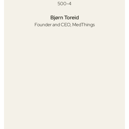
T-
Bjørn Toreid
er
Founder and CEO,
MedThings
s
ge
re
kt