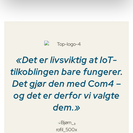
«Det er livsviktig at IoT-
tilkoblingen bare fungerer.
Det gjør den med Com4 –
re
og det er derfor vi valgte
k
dem.»
v