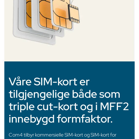
Våre SIM-kort er
tilgjengelige både som
triple cut-kort og i MFF2
innebygd formfaktor.
Com4 tilbyr kommersielle SIM-kort og SIM-kort for