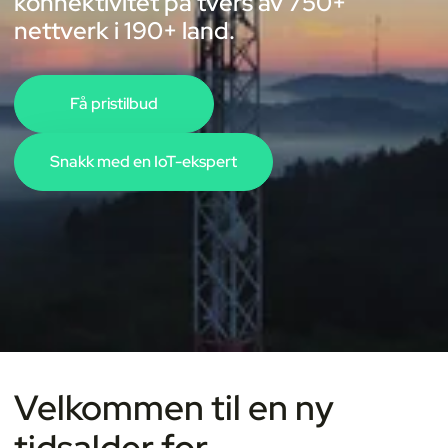
konnektivitet på tvers av 750+
nettverk i 190+ land.
Få pristilbud
Snakk med en IoT-ekspert
Velkommen til en ny
tidsalder for