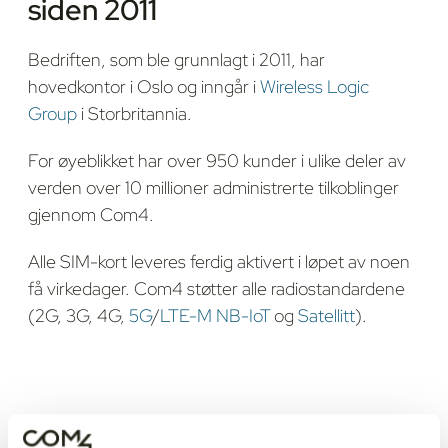
siden 2011
Bedriften, som ble grunnlagt i 2011, har
hovedkontor i Oslo og inngår i
Wireless Logic
Group
i Storbritannia.
For øyeblikket har over 950 kunder i ulike deler av
verden over 10 millioner administrerte tilkoblinger
gjennom Com4.
Alle SIM-kort leveres ferdig aktivert i løpet av noen
få virkedager. Com4 støtter alle radiostandardene
(2G, 3G, 4G,
5G
/
LTE-M
NB-IoT
og
Satellitt
).