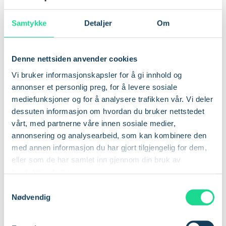
Samtykke
Detaljer
Om
Denne nettsiden anvender cookies
Vi bruker informasjonskapsler for å gi innhold og
t
"Kunstig intelligens er i
annonser et personlig preg, for å levere sosiale
mediefunksjoner og for å analysere trafikken vår. Vi deler
D
ferd med å revolusjonere
dessuten informasjon om hvordan du bruker nettstedet
o
vårt, med partnerne våre innen sosiale medier,
plantevernet, men
annonsering og analysearbeid, som kan kombinere den
suksessen avhenger av
med annen informasjon du har gjort tilgjengelig for dem,
eller som de har samlet inn gjennom din bruk av
rask og pålitelig
tjenestene deres.
S
konnektivitet ute på
Nødvendig
a
jordene. Med Com4s IoT-
m
t