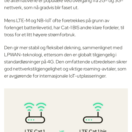
tre alternativene er populære ved overgang fra 2G- og 3G-
nettverk, som nå gradvis blir faset ut.
Mens LTE-M og NB-IoT ofte foretrekkes på grunn av
forlenget batterilevetid, har Cat-1 BIS andre klare fordeler, til
tross for et litt høyere strømforbruk.
Den gir mer stabil og fleksibel dekning, sammenlignet med
LPWAN-teknologi, ettersom den er globalt tilgjengelig i
standardløsninger på 4G. Den omfattende utbredelsen sikrer
god nettverkstilgjengelighet og viktige roaming-avtaler, som
er avgjørende for internasjonale IoT-utplasseringer.