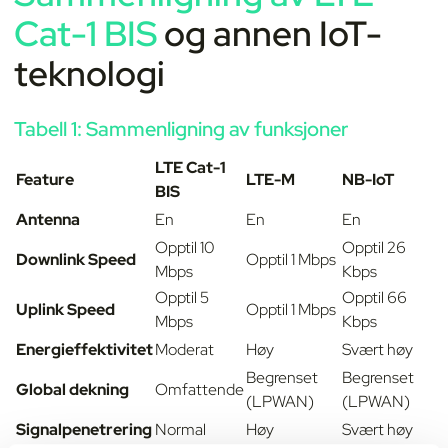
Cat-1 BIS
og annen IoT-
teknologi
Tabell 1: Sammenligning av funksjoner
LTE Cat-1
Feature
LTE-M
NB-IoT
BIS
Antenna
En
En
En
Opptil 10
Opptil 26
Downlink Speed
Opptil 1 Mbps
Mbps
Kbps
Opptil 5
Opptil 66
Uplink Speed
Opptil 1 Mbps
Mbps
Kbps
Energieffektivitet
Moderat
Høy
Svært høy
Begrenset
Begrenset
Global dekning
Omfattende
(LPWAN)
(LPWAN)
Signalpenetrering
Normal
Høy
Svært høy