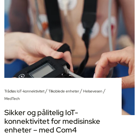
/
/
/
Trådløs IoT-konnektivitet
Tilkoblede enheter
Helsevesen
MedTech
Sikker og pålitelig IoT-
konnektivitet for medisinske
enheter – med Com4