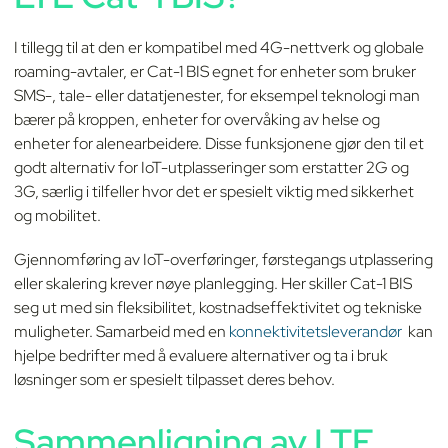
I tillegg til at den er kompatibel med 4G-nettverk og globale
roaming-avtaler, er Cat-1 BIS egnet for enheter som bruker
SMS-, tale- eller datatjenester, for eksempel teknologi man
bærer på kroppen, enheter for overvåking av helse og
enheter for alenearbeidere. Disse funksjonene gjør den til et
godt alternativ for IoT-utplasseringer som erstatter 2G og
3G, særlig i tilfeller hvor det er spesielt viktig med sikkerhet
og mobilitet.
Gjennomføring av IoT-overføringer, førstegangs utplassering
eller skalering krever nøye planlegging. Her skiller Cat-1 BIS
seg ut med sin fleksibilitet, kostnadseffektivitet og tekniske
muligheter. Samarbeid med en
konnektivitetsleverandør
kan
hjelpe bedrifter med å evaluere alternativer og ta i bruk
løsninger som er spesielt tilpasset deres behov.
Sammenligning av LTE