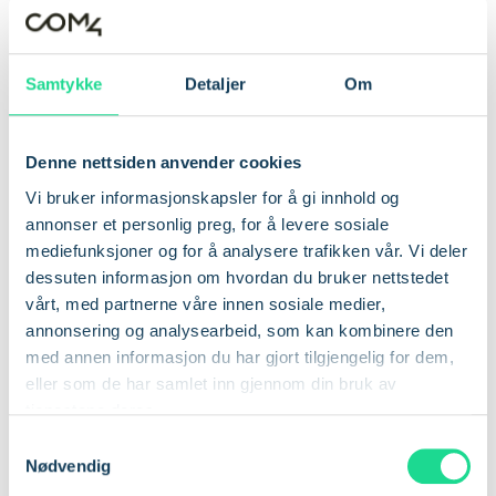
Tabell 2: Egnethet for ulike brukstilfeller
Samtykke
Detaljer
Om
Brukstilfelle
LTE Cat-1 BIS
LTE-M
NB-IoT
Svært
Sært godt
Denne nettsiden anvender cookies
Statisk IoT
Godt egnet
godt
egnet
Vi bruker informasjonskapsler for å gi innhold og
egnet
annonser et personlig preg, for å levere sosiale
Svært godt
Høyt databehov
Begrenset
Lite egnet
mediefunksjoner og for å analysere trafikken vår. Vi deler
egnet
dessuten informasjon om hvordan du bruker nettstedet
Svært
Svært
Lavt
vårt, med partnerne våre innen sosiale medier,
Godt egnet
godt
godt
strømforbruk
annonsering og analysearbeid, som kan kombinere den
egnet
egnet
med annen informasjon du har gjort tilgjengelig for dem,
eller som de har samlet inn gjennom din bruk av
tjenestene deres.
Framtidsrettet
løsning
S
Nødvendig
a
med
LTE Cat-1 BIS