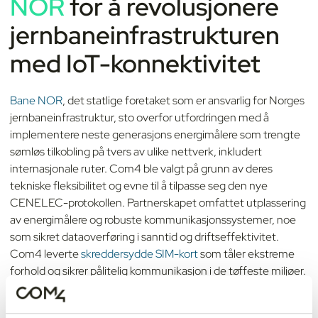
NOR
for å revolusjonere
jernbaneinfrastrukturen
med IoT-konnektivitet
Bane NOR
, det statlige foretaket som er ansvarlig for Norges
jernbaneinfrastruktur, sto overfor utfordringen med å
implementere neste generasjons energimålere som trengte
sømløs tilkobling på tvers av ulike nettverk, inkludert
internasjonale ruter. Com4 ble valgt på grunn av deres
tekniske fleksibilitet og evne til å tilpasse seg den nye
CENELEC-protokollen. Partnerskapet omfattet utplassering
av energimålere og robuste kommunikasjonssystemer, noe
som sikret dataoverføring i sanntid og driftseffektivitet.
Com4 leverte
skreddersydde SIM-kort
som tåler ekstreme
forhold og sikrer pålitelig kommunikasjon i de tøffeste miljøer.
Dette samarbeidet markerer et betydelig fremskritt innen
jernbaneteknologi, og forbedrer datanøyaktigheten og