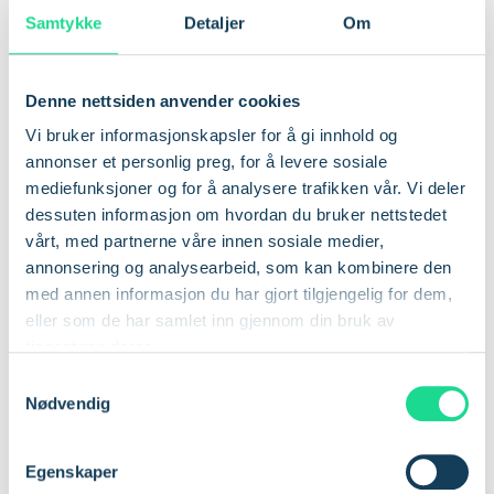
sikkerheten i hele det norske jernbanesystemet.
Samtykke
Detaljer
Om
Fremtiden for
IoT innen
Denne nettsiden anvender cookies
logistikk
Vi bruker informasjonskapsler for å gi innhold og
annonser et personlig preg, for å levere sosiale
Logistikkbransjen
kommer til å dra stor nytte av den fortsatte
mediefunksjoner og for å analysere trafikken vår. Vi deler
integreringen av IoT. Det globale IoT-markedet forventes å
dessuten informasjon om hvordan du bruker nettstedet
vokse til 1 842 milliarder euro innen 2028, og
vårt, med partnerne våre innen sosiale medier,
logistikksektoren står på randen av en revolusjonerende
annonsering og analysearbeid, som kan kombinere den
transformasjon. IoT gjør det ikke bare mulig å forenkle
med annen informasjon du har gjort tilgjengelig for dem,
komplekse logistikkoperasjoner, men også å gjøre det med
eller som de har samlet inn gjennom din bruk av
økt effektivitet og sikkerhet. Når vi ser inn i fremtiden, vil den
tjenestene deres.
fortsatte innføringen og integreringen av IoT i
S
logistikksektoren bidra til å effektivisere driften og omforme
Nødvendig
a
styringen av forsyningskjeden på en grunnleggende måte.
m
t
Egenskaper
y
For logistikkspesialister som ønsker å ligge i forkant, er det