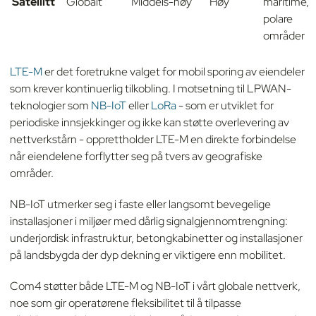
Satellitt
Globalt
Middels-høy
Høy
maritime,
polare
områder
LTE-M
er det foretrukne valget for mobil sporing av eiendeler
som krever kontinuerlig tilkobling. I motsetning til LPWAN-
teknologier som
NB-IoT
eller
LoRa
- som er utviklet for
periodiske innsjekkinger og ikke kan støtte overlevering av
nettverkstårn - opprettholder LTE-M en direkte forbindelse
når eiendelene forflytter seg på tvers av geografiske
områder.
NB-IoT utmerker seg i faste eller langsomt bevegelige
installasjoner i miljøer med dårlig signalgjennomtrengning:
underjordisk infrastruktur, betongkabinetter og installasjoner
på landsbygda der dyp dekning er viktigere enn mobilitet.
Com4 støtter både LTE-M og NB-IoT i vårt globale nettverk,
noe som gir operatørene fleksibilitet til å tilpasse