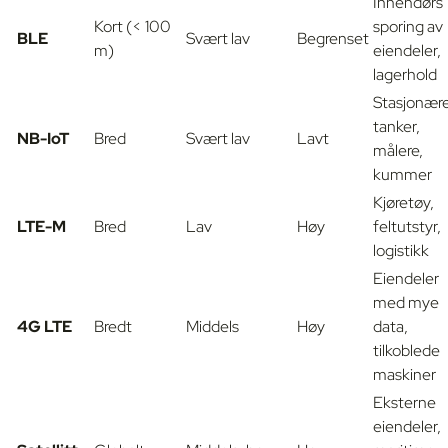
Innendørs
Kort (< 100
sporing av
BLE
Svært lav
Begrenset
m)
eiendeler,
lagerhold
Stasjonær
tanker,
NB-IoT
Bred
Svært lav
Lavt
målere,
kummer
Kjøretøy,
LTE-M
Bred
Lav
Høy
feltutstyr,
logistikk
Eiendeler
med mye
4G LTE
Bredt
Middels
Høy
data,
tilkoblede
maskiner
Eksterne
eiendeler,