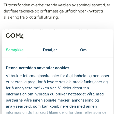
Til tross for den overbevisende verdien av sporing i sanntid, er
det flere tekniske og driftsmessige utfordringer knyttet til
skalering fra pilot til full utrulling.
Mangler i tilkoblingsmulighetene
Avsidesliggende og tettbebygde områder byr på
signalutfordringer. For å avhjelpe disse utfordringene kreves
Samtykke
Detaljer
Om
det SIM-kort med flere nettverk og automatisk
nettverksbytte - ikke SIM-kort med én operatør som gjør at
Denne nettsiden anvender cookies
enhetene er frakoblet når dekningen ikke er tilgjengelig.
Com4s Global IoT SIM-kort kan kobles til flere
Vi bruker informasjonskapsler for å gi innhold og annonser
nettverksoperatører per land, med satellittfallback for virkelig
et personlig preg, for å levere sosiale mediefunksjoner og
avsidesliggende installasjoner.
for å analysere trafikken vår. Vi deler dessuten
informasjon om hvordan du bruker nettstedet vårt, med
Enhetsadministrasjon i stor skala
partnerne våre innen sosiale medier, annonsering og
analysearbeid, som kan kombinere den med annen
informasjon du har gjort tilgjengelig for dem, eller som de
Det er upraktisk å klargjøre, oppdatere og overvåke tusenvis