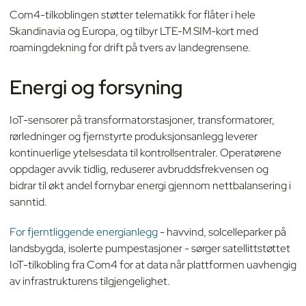
Com4-tilkoblingen støtter telematikk for flåter i hele
Skandinavia og Europa, og tilbyr LTE-M SIM-kort med
roamingdekning for drift på tvers av landegrensene.
Energi og forsyning
IoT-sensorer på transformatorstasjoner, transformatorer,
rørledninger og fjernstyrte produksjonsanlegg leverer
kontinuerlige ytelsesdata til kontrollsentraler. Operatørene
oppdager avvik tidlig, reduserer avbruddsfrekvensen og
bidrar til økt andel fornybar energi gjennom nettbalansering i
sanntid.
For fjerntliggende energianlegg
- havvind, solcelleparker på
landsbygda, isolerte pumpestasjoner - sørger satellittstøttet
IoT-tilkobling fra Com4 for at data når plattformen uavhengig
av infrastrukturens tilgjengelighet.