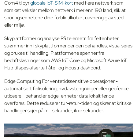
Com4 tilbyr
globale IoT-SIM-kort
med flere nettverk som
sømløst veksler mellom nettverk i mer enn 190 land, slik at
sporingsenhetene dine forblir tilkoblet uavhengig av sted
eller miljø.
Skyplattformer og analyse Rå telemetri fra feltenheter
strømmer inn i skyplattformer der den behandles, visualiseres
og brukes til handling. Plattformene spenner fra
bedriftsløsninger som AWS IoT Core og Microsoft Azure IoT
Hub til spesialiserte flåte- og industridashbord.
Edge Computing For ventetidssensitive operasjoner -
automatisert feilisolering, nødavstengninger eller geofence-
utløsere - behandler edge-enheter data lokalt før de
overføres. Dette reduserer tur-retur-tiden og sikrer at kritiske
handlinger skjer på millisekunder, ikke sekunder.