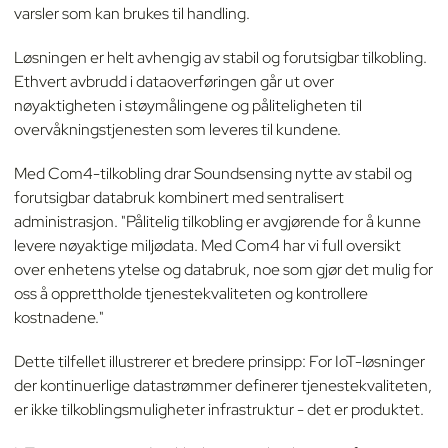
varsler som kan brukes til handling.
Løsningen er helt avhengig av stabil og forutsigbar tilkobling.
Ethvert avbrudd i dataoverføringen går ut over
nøyaktigheten i støymålingene og påliteligheten til
overvåkningstjenesten som leveres til kundene.
Med Com4-tilkobling drar Soundsensing nytte av stabil og
forutsigbar databruk kombinert med sentralisert
administrasjon. "Pålitelig tilkobling er avgjørende for å kunne
levere nøyaktige miljødata. Med Com4 har vi full oversikt
over enhetens ytelse og databruk, noe som gjør det mulig for
oss å opprettholde tjenestekvaliteten og kontrollere
kostnadene."
Dette tilfellet illustrerer et bredere prinsipp: For IoT-løsninger
der kontinuerlige datastrømmer definerer tjenestekvaliteten,
er ikke tilkoblingsmuligheter infrastruktur - det er produktet.