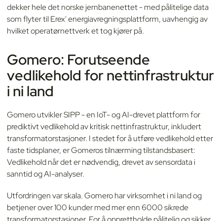
dekker hele det norske jernbanenettet - med pålitelige data
som flyter til Erex' energiavregningsplattform, uavhengig av
hvilket operatørnettverk et tog kjører på.
Gomero: Forutseende
vedlikehold for nettinfrastruktur
i ni land
Gomero utvikler SIPP - en IoT- og AI-drevet plattform for
prediktivt vedlikehold av kritisk nettinfrastruktur, inkludert
transformatorstasjoner. I stedet for å utføre vedlikehold etter
faste tidsplaner, er Gomeros tilnærming tilstandsbasert:
Vedlikehold når det er nødvendig, drevet av sensordata i
sanntid og AI-analyser.
Utfordringen var skala. Gomero har virksomhet i ni land og
betjener over 100 kunder med mer enn 6000 sikrede
transformatorstasjoner. For å opprettholde pålitelig og sikker