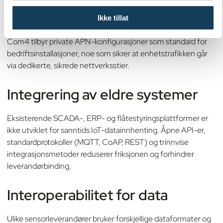
Kontinuerlig overvåking av avvikende enhetsatferd
Ikke tillat
Com4 tilbyr private APN-konfigurasjoner som standard for
bedriftsinstallasjoner, noe som sikrer at enhetstrafikken går
via dedikerte, sikrede nettverksstier.
Integrering av eldre systemer
Eksisterende SCADA-, ERP- og flåtestyringsplattformer er
ikke utviklet for sanntids IoT-datainnhenting. Åpne API-er,
standardprotokoller (MQTT, CoAP, REST) og trinnvise
integrasjonsmetoder reduserer friksjonen og forhindrer
leverandørbinding.
Interoperabilitet for data
Ulike sensorleverandører bruker forskjellige dataformater og