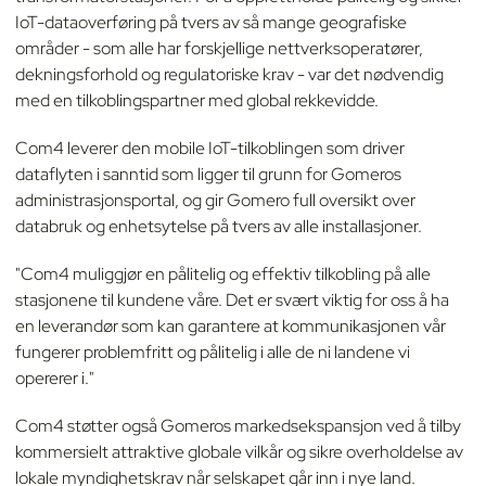
IoT-dataoverføring på tvers av så mange geografiske
områder - som alle har forskjellige nettverksoperatører,
dekningsforhold og regulatoriske krav - var det nødvendig
med en tilkoblingspartner med global rekkevidde.
Com4 leverer den mobile IoT-tilkoblingen som driver
dataflyten i sanntid som ligger til grunn for Gomeros
administrasjonsportal, og gir Gomero full oversikt over
databruk og enhetsytelse på tvers av alle installasjoner.
"Com4 muliggjør en pålitelig og effektiv tilkobling på alle
stasjonene til kundene våre. Det er svært viktig for oss å ha
en leverandør som kan garantere at kommunikasjonen vår
fungerer problemfritt og pålitelig i alle de ni landene vi
opererer i."
Com4 støtter også Gomeros markedsekspansjon ved å tilby
kommersielt attraktive globale vilkår og sikre overholdelse av
lokale myndighetskrav når selskapet går inn i nye land.