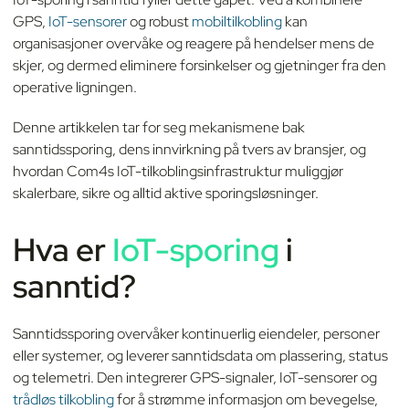
GPS,
IoT-sensorer
og robust
mobiltilkobling
kan
organisasjoner overvåke og reagere på hendelser mens de
skjer, og dermed eliminere forsinkelser og gjetninger fra den
operative ligningen.
Denne artikkelen tar for seg mekanismene bak
sanntidssporing, dens innvirkning på tvers av bransjer, og
hvordan Com4s IoT-tilkoblingsinfrastruktur muliggjør
skalerbare, sikre og alltid aktive sporingsløsninger.
Hva er
IoT-sporing
i
sanntid?
Sanntidssporing overvåker kontinuerlig eiendeler, personer
eller systemer, og leverer sanntidsdata om plassering, status
og telemetri. Den integrerer GPS-signaler, IoT-sensorer og
trådløs tilkobling
for å strømme informasjon om bevegelse,