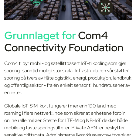
Grunnlaget for
Com4
Connectivity Foundation
Com4 tilbyr mobil- og satellittbasert IoT-tilkobling som gjør
sporing i sanntid mulig i stor skala. Infrastrukturen vår støtter
sporing på tvers av flåtelogistikk, energi, produksjon, landbruk
og offentlig sektor - fra én enkelt sensor til hundretusener av
enheter.
Globale IoT-SIM-kort fungerer i mer enn 190 land med
roaming i flere nettverk, noe som sikrer at enhetene forblir
online i alle miljøer. Støtte for LTE-M og NB-IoT dekker både
mobile og faste sporingstilfeller. Private APN-er beskytter
sensitive driftsdata. Administrerte livssyklusverktøy forenkler