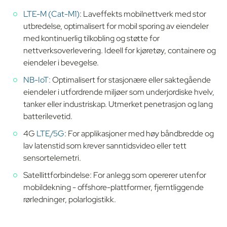
LTE-M (Cat-M1)
: Laveffekts mobilnettverk med stor
utbredelse, optimalisert for mobil sporing av eiendeler
med kontinuerlig tilkobling og støtte for
nettverksoverlevering. Ideell for kjøretøy, containere og
eiendeler i bevegelse.
NB-IoT:
Optimalisert for stasjonære eller saktegående
eiendeler i utfordrende miljøer som underjordiske hvelv,
tanker eller industriskap. Utmerket penetrasjon og lang
batterilevetid.
4G
LTE/5G
: For applikasjoner med høy båndbredde og
lav latenstid som krever sanntidsvideo eller tett
sensortelemetri.
Satellittforbindelse: For anlegg som opererer utenfor
mobildekning - offshore-plattformer, fjerntliggende
rørledninger, polarlogistikk.