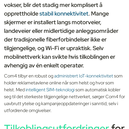
vokser, blir det stadig mer komplisert å
opprettholde
stabil konnektivitet
. Mange
skjermer er installert langs motorveier,
landeveier eller midlertidige anleggsområder
der tradisjonelle fiberforbindelser ikke er
tilgjengelige, og Wi-Fi er upraktisk. Selv
mobilnettverk kan svikte hvis tilkoblingen er
avhengig av én enkelt operatør.
Com4 tilbyr en robust og
administrert IoT-konnektivitet
som
holder reklametavlene online når som helst og hvor som
helst. Med
intelligent SIM-teknologi
som automatisk kobler
seg til det sterkeste tilgjengelige nettverket, sørger Com4 for
uavbrutt ytelse og kampanjeoppdateringer i sanntid, selv i
utfordrende omgivelser.
Tilkoblingsutfordringer
for