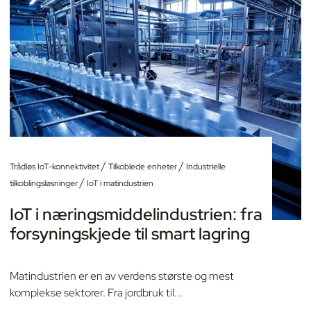
/
/
Trådløs IoT-konnektivitet
Tilkoblede enheter
Industrielle
/
tilkoblingsløsninger
IoT i matindustrien
IoT i næringsmiddelindustrien: fra
forsyningskjede til smart lagring
Matindustrien er en av verdens største og mest
komplekse sektorer. Fra jordbruk til...