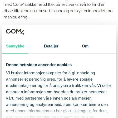
med Com4s sikkerhetstiltak på nettverksnivå forhindrer
disse tiltakene uautorisert tilgang og beskytter innholdet mot
manipulering.
En robust, privat tilkobling styrker også samsvar og forsikrer
annonsørene om at innholdet deres er sikkert fra opplasting
til visning.
Samtykke
Detaljer
Om
Denne nettsiden anvender cookies
Vi bruker informasjonskapsler for å gi innhold og
annonser et personlig preg, for å levere sosiale
mediefunksjoner og for å analysere trafikken vår. Vi deler
dessuten informasjon om hvordan du bruker nettstedet
vårt, med partnerne våre innen sosiale medier,
annonsering og analysearbeid, som kan kombinere den
med annen informasjon du har gjort tilgjengelig for dem,
eller som de har samlet inn gjennom din bruk av