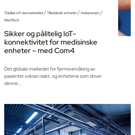
/
/
/
Trådløs IoT-konnektivitet
Tilkoblede enheter
Helsevesen
MedTech
Sikker og pålitelig IoT-
konnektivitet for medisinske
enheter – med Com4
Det globale markedet for fjernovervåking av
pasienter vokser raskt, og enhetene som driver
denne...