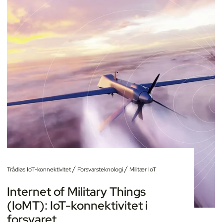
/
/
Trådløs IoT-konnektivitet
Forsvarsteknologi
Militær IoT
Internet of Military Things
(IoMT): IoT-konnektivitet i
forsvaret