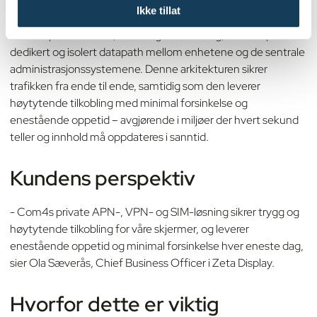
Ikke tillat
For å møte disse kravene implementerte Zeta Display
Com4s private APN-, VPN- og SIM-løsning, som skaper en
dedikert og isolert datapath mellom enhetene og de sentrale
administrasjonssystemene. Denne arkitekturen sikrer
trafikken fra ende til ende, samtidig som den leverer
høytytende tilkobling med minimal forsinkelse og
enestående oppetid – avgjørende i miljøer der hvert sekund
teller og innhold må oppdateres i sanntid.
Kundens perspektiv
- Com4s private APN-, VPN- og SIM-løsning sikrer trygg og
høytytende tilkobling for våre skjermer, og leverer
enestående oppetid og minimal forsinkelse hver eneste dag,
sier Ola Sæverås, Chief Business Officer i Zeta Display.
Hvorfor dette er viktig