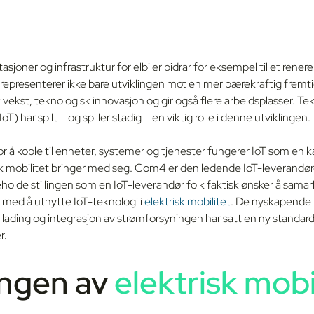
tasjoner og infrastruktur for elbiler bidrar for eksempel til et renere o
epresenterer ikke bare utviklingen mot en mer bærekraftig frem
vekst, teknologisk innovasjon og gir også flere arbeidsplasser. Te
oT) har spilt – og spiller stadig – en viktig rolle i denne utviklingen.
 å koble til enheter, systemer og tjenester fungerer IoT som en ka
k mobilitet bringer med seg. Com4 er den ledende IoT-leverandøre
beholde stillingen som en IoT-leverandør folk faktisk ønsker å sam
et med å utnytte IoT-teknologi i
elektrisk mobilitet
. De nyskapende 
billading og integrasjon av strømforsyningen har satt en ny standar
r.
ingen av
elektrisk mobi