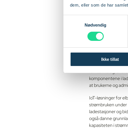
dem, eller som de har samlet
S
Nødvendig
a
m
IoT-tek
t
y
infrast
k
Ikke tillat
k
e
IoT-teknologi er blit
v
komponentene i lades
a
at brukerne og admin
l
g
IoT-løsninger for elb
strømbruken under la
ladestasjoner og bid
også danne grunnlag
kapasiteten i strøm