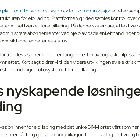
lattform for administrasjon av IoT-kommunikasjon
er et eksemp
strukturen for elbillading. Plattformen gir deg sømløs kontroll over 
etene i nettverket for elbillading. På denne skalerbare, effektive o
 administrere abonnementer ved hjelp av både enkelthandlinger 
 oversikt over enhetenes status.
or at ladestasjoner for elbiler fungerer effektivt og raskt tilpasse
mnettet. Kort sagt bidrar vi til den videre utviklingen av elektrisk 
 store endringer i økosystemet for elbillading.
nyskapende løsninge
ding
vasjon innenfor elbillading med det unike SIM-kortet vårt som har 
t sikrer pålitelig global kommunikasjon for elbillading – et viktig b