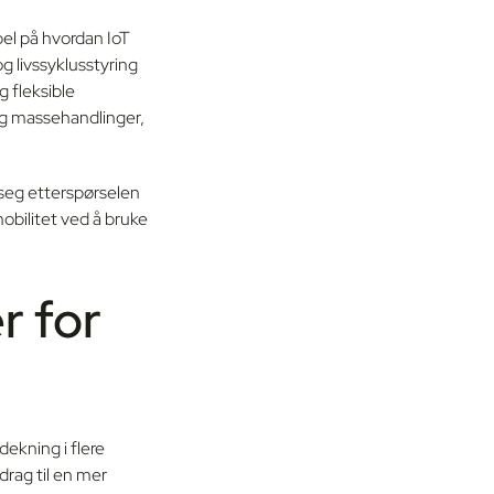
el på hvordan IoT
og livssyklusstyring
g fleksible
og massehandlinger,
r seg etterspørselen
mobilitet ved å bruke
r for
dekning i flere
idrag til en mer