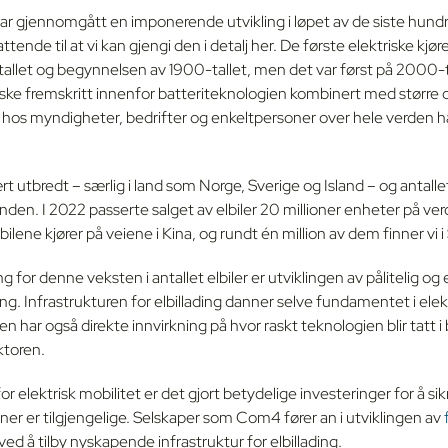
har gjennomgått en imponerende utvikling i løpet av de siste hund
ttende til at vi kan gjengi den i detalj her. De første elektriske kjø
tallet og begynnelsen av 1900-tallet, men det var først på 2000-t
. Raske fremskritt innenfor batteriteknologien kombinert med stør
hos myndigheter, bedrifter og enkeltpersoner over hele verden har 
ært utbredt – særlig i land som Norge, Sverige og Island – og antall
den. I 2022 passerte salget av elbiler 20 millioner enheter på ve
ilene kjører på veiene i Kina, og rundt én million av dem finner vi i
g for denne veksten i antallet elbiler er utviklingen av pålitelig og 
ding. Infrastrukturen for elbillading danner selve fundamentet i elek
n har også direkte innvirkning på hvor raskt teknologien blir tatt i
ktoren.
 for elektrisk mobilitet er det gjort betydelige investeringer for å sik
ner er tilgjengelige. Selskaper som Com4 fører an i utviklingen av
ved å tilby nyskapende infrastruktur for elbillading.