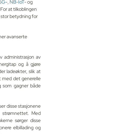
5G
-,
NB-IoT
- og
For at tilkoblingen
 stor betydning for
 mer avanserte
iv administrasjon av
nergitap og å gjøre
r ladeøkter, slik at
dt med det generelle
ing som gagner både
sser disse stasjonene
i strømnettet. Med
ukerne sørger disse
onere elbillading og