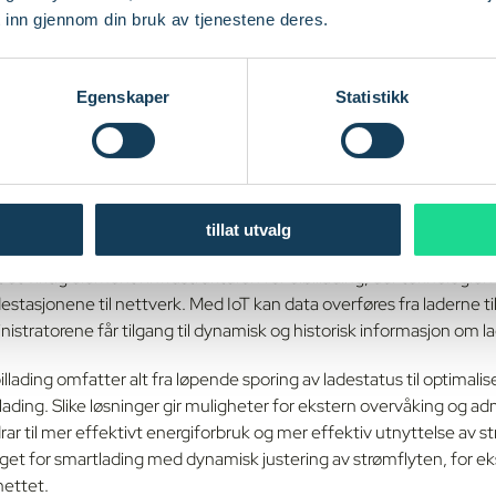
 inn gjennom din bruk av tjenestene deres.
Egenskaper
Statistikk
nologiens rolle i
rukturen for elbilladin
tillat utvalg
t et viktig element i infrastrukturen for elbillading, der teknologien
tasjonene til nettverk. Med IoT kan data overføres fra laderne til
istratorene får tilgang til dynamisk og historisk informasjon om 
illading omfatter alt fra løpende sporing av ladestatus til optimalis
ding. Slike løsninger gir muligheter for ekstern overvåking og adm
rar til mer effektivt energiforbruk og mer effektiv utnyttelse av s
et for smartlading med dynamisk justering av strømflyten, for e
nettet.