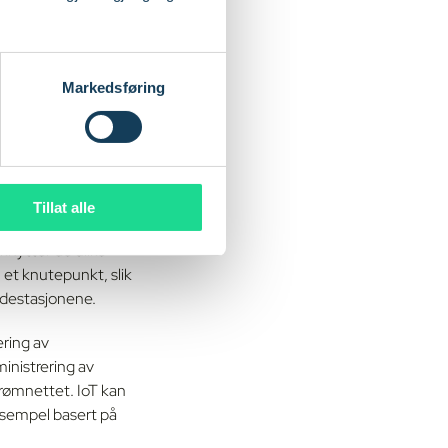
Markedsføring
g
Tillat alle
 knytter de ulike
 et knutepunkt, slik
ladestasjonene.
ering av
inistrering av
trømnettet. IoT kan
ksempel basert på