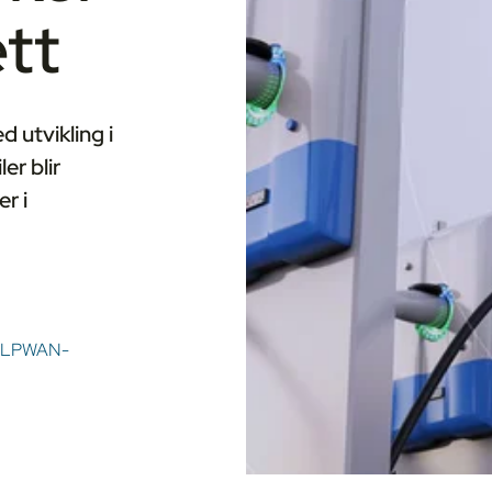
tt
 utvikling i
er blir
r i
LPWAN-