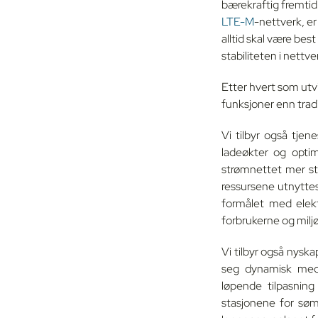
bærekraftig fremti
LTE-M
-nettverk, er
alltid skal være bes
stabiliteten i nettver
Etter hvert som utvi
funksjoner enn trad
Vi tilbyr også tjen
ladeøkter og optim
strømnettet mer sta
ressursene utnyttes
formålet med elekt
forbrukerne og milj
Vi tilbyr også nyska
seg dynamisk med 
løpende tilpasning
stasjonene for søml