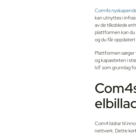
Com4s nyskapende p
kan utnyttes i infra
av de tilkoblede enh
plattformen kan du
og du får oppdatert
Plattformen sørger f
og kapasiteten i strø
IoT som grunnlag for
Com4s 
elbilla
Com4 bidrar til inno
nettverk. Dette korte