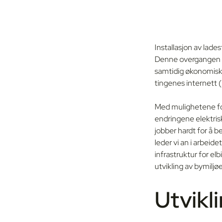
Installasjon av lades
Denne overgangen r
samtidig økonomisk 
tingenes internett (I
Med mulighetene for
endringene elektris
jobber hardt for å 
leder vi an i arbeid
infrastruktur for el
utvikling av bymiljøe
Utvikl