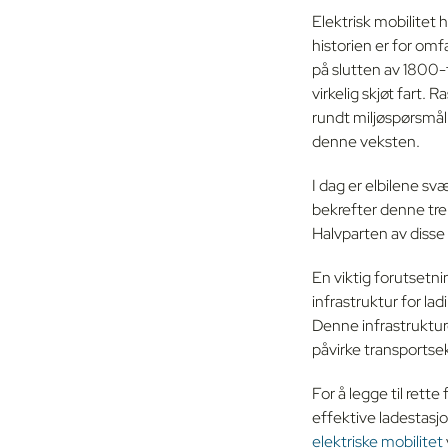
Elektrisk mobilitet 
historien er for omfa
på slutten av 1800-
virkelig skjøt fart
rundt miljøspørsmål 
denne veksten.
I dag er elbilene sv
bekrefter denne tren
Halvparten av disse b
En viktig forutsetnin
infrastruktur for la
Denne infrastrukture
påvirke transportse
For å legge til rette
effektive ladestasjo
elektriske mobilitet