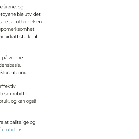
re årene, og
retøyene ble utviklet
allet at utbredelsen
re oppmerksomhet
bidratt sterkt til
et på veiene
rdensbasis.
 Storbritannia.
effektiv
trisk mobilitet.
 bruk, og kan også
re at pålitelige og
fremtidens