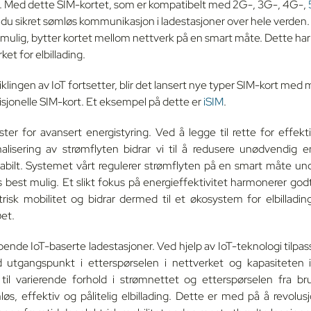
d. Med dette SIM-kortet, som er kompatibelt med 2G-, 3G-, 4G-,
 du sikret sømløs kommunikasjon i ladestasjoner over hele verden. 
t mulig, bytter kortet mellom nettverk på en smart måte. Dette har
ket for elbillading.
klingen av IoT fortsetter, blir det lansert nye typer SIM-kort med
isjonelle SIM-kort. Et eksempel på dette er
iSIM
.
ester for avansert energistyring. Ved å legge til rette for effekt
alisering av strømflyten bidrar vi til å redusere unødvendig e
bilt. Systemet vårt regulerer strømflyten på en smart måte unde
 best mulig. Et slikt fokus på energieffektivitet harmonerer go
risk mobilitet og bidrar dermed til et økosystem for elbillad
øet.
pende IoT-baserte ladestasjoner. Ved hjelp av IoT-teknologi tilpa
utgangspunkt i etterspørselen i nettverket og kapasiteten 
 til varierende forhold i strømnettet og etterspørselen fra br
øs, effektiv og pålitelig elbillading. Dette er med på å revolusj