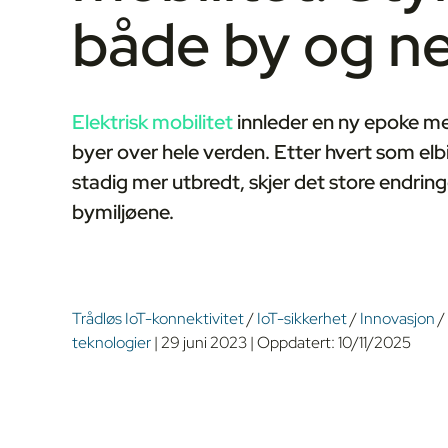
både by og ne
Elektrisk mobilitet
innleder en ny epoke med
byer over hele verden. Etter hvert som elbil
stadig mer utbredt, skjer det store endringe
bymiljøene.
Trådløs IoT-konnektivitet
/
IoT-sikkerhet
/
Innovasjon
/
teknologier
|
29 juni 2023
|
Oppdatert:
10/11/2025