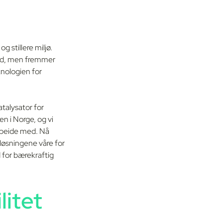
g stillere miljø.
tid, men fremmer
knologien for
talysator for
n i Norge, og vi
arbeide med. Nå
løsningene våre for
d for bærekraftig
litet