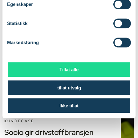
t
Egenskaper
Kundereferanser
y
k
k
Statistikk
Se hvordan IoT-løsninger fra Com4 brukes i
e
forskjellige industrier
v
Markedsføring
a
l
g
Tillat alle
tillat utvalg
Ikke tillat
KUNDECASE
Soolo gir drivstoffbransjen