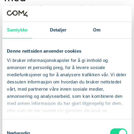
aktsomhetsvurderinger
Vi har identifisert følgende risikoer og/eller
Samtykke
Detaljer
Om
faktiske hendelser med negativ påvirkning på
ansvarlig næringsliv:
Denne nettsiden anvender cookies
HMS hos leverandører av
Vi bruker informasjonskapsler for å gi innhold og
hardware
annonser et personlig preg, for å levere sosiale
mediefunksjoner og for å analysere trafikken vår. Vi deler
dessuten informasjon om hvordan du bruker nettstedet
Konsekvens 🟡, Sannsynlighet 🟡
vårt, med partnerne våre innen sosiale medier,
Hva er vi usikre på?
annonsering og analysearbeid, som kan kombinere den
med annen informasjon du har gjort tilgjengelig for dem,
eller som de har samlet inn gjennom din bruk av
Com4 AS samarbeider med flere nøye utvalgte leverandører
tjenestene deres.
som leverer maskinvare (hardware) til bruk i både vår interne
S
virksomhet og i teknologiske løsninger levert til kunder. Dette
Nødvendig