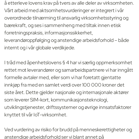
å etterleve lovens krav på tvers av alle deler av virksomheten.
Vårt arbeid med aktsomhetsvurderinger er integrert i vår
overordnede tilnærming til ansvarlig virksomhetsstyring og
bærekraft, og ses i sammenheng med tiltak innen etisk
forretningspraksis, informasjonssikkerhet,
leverandøroppfølging og anstendige arbeidsforhold – både
internt og i vår globale verdikjede.
I tråd med åpenhetslovens § 4 har vi særlig oppmerksomhet
rettet mot leverandører og samarbeidspartnere vi har inngått
formelle avtaler med, eller som vi har foretatt gjentatte
innkjøp fra med en samlet verdi over 100 000 kroner det
siste året. Dette gjelder nasjonale og internasjonale aktører
som leverer SIM-kort, kommunikasjonsteknologi,
utviklingstjenester, driftssystemer og øvrige innsatsfaktorer
knyttet til vår IoT-virksomhet.
Ved vurdering av risiko for brudd på menneskerettigheter og
anstendige arbeidsforhold ser vi blant annet på