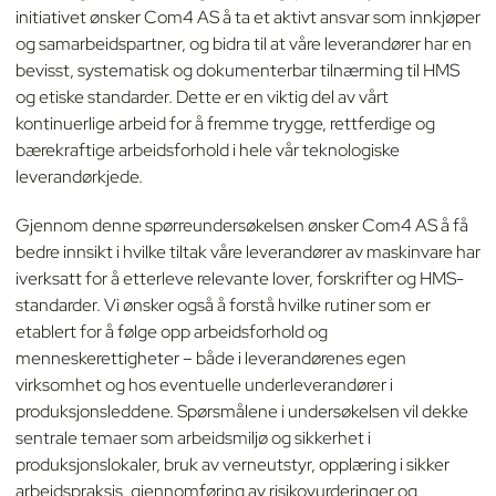
initiativet ønsker Com4 AS å ta et aktivt ansvar som innkjøper
og samarbeidspartner, og bidra til at våre leverandører har en
bevisst, systematisk og dokumenterbar tilnærming til HMS
og etiske standarder. Dette er en viktig del av vårt
kontinuerlige arbeid for å fremme trygge, rettferdige og
bærekraftige arbeidsforhold i hele vår teknologiske
leverandørkjede.
Gjennom denne spørreundersøkelsen ønsker Com4 AS å få
bedre innsikt i hvilke tiltak våre leverandører av maskinvare har
iverksatt for å etterleve relevante lover, forskrifter og HMS-
standarder. Vi ønsker også å forstå hvilke rutiner som er
etablert for å følge opp arbeidsforhold og
menneskerettigheter – både i leverandørenes egen
virksomhet og hos eventuelle underleverandører i
produksjonsleddene. Spørsmålene i undersøkelsen vil dekke
sentrale temaer som arbeidsmiljø og sikkerhet i
produksjonslokaler, bruk av verneutstyr, opplæring i sikker
arbeidspraksis, gjennomføring av risikovurderinger og