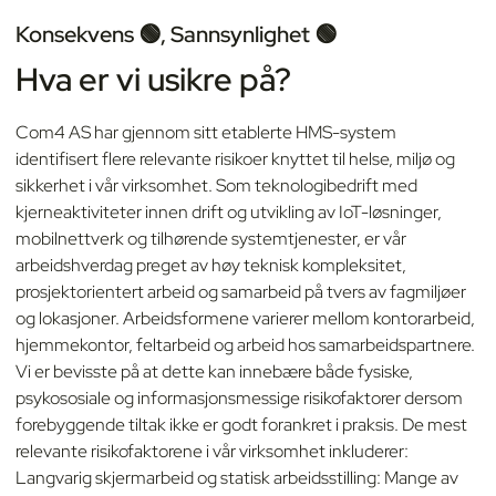
Konsekvens 🟢, Sannsynlighet 🟢
Hva er vi usikre på?
Com4 AS har gjennom sitt etablerte HMS-system
identifisert flere relevante risikoer knyttet til helse, miljø og
sikkerhet i vår virksomhet. Som teknologibedrift med
kjerneaktiviteter innen drift og utvikling av IoT-løsninger,
mobilnettverk og tilhørende systemtjenester, er vår
arbeidshverdag preget av høy teknisk kompleksitet,
prosjektorientert arbeid og samarbeid på tvers av fagmiljøer
og lokasjoner. Arbeidsformene varierer mellom kontorarbeid,
hjemmekontor, feltarbeid og arbeid hos samarbeidspartnere.
Vi er bevisste på at dette kan innebære både fysiske,
psykososiale og informasjonsmessige risikofaktorer dersom
forebyggende tiltak ikke er godt forankret i praksis. De mest
relevante risikofaktorene i vår virksomhet inkluderer:
Langvarig skjermarbeid og statisk arbeidsstilling: Mange av