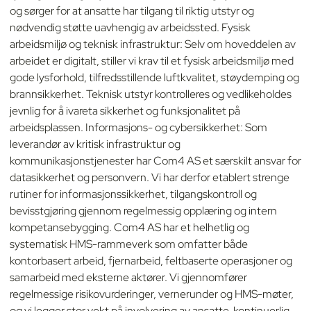
og sørger for at ansatte har tilgang til riktig utstyr og
nødvendig støtte uavhengig av arbeidssted. Fysisk
arbeidsmiljø og teknisk infrastruktur: Selv om hoveddelen av
arbeidet er digitalt, stiller vi krav til et fysisk arbeidsmiljø med
gode lysforhold, tilfredsstillende luftkvalitet, støydemping og
brannsikkerhet. Teknisk utstyr kontrolleres og vedlikeholdes
jevnlig for å ivareta sikkerhet og funksjonalitet på
arbeidsplassen. Informasjons- og cybersikkerhet: Som
leverandør av kritisk infrastruktur og
kommunikasjonstjenester har Com4 AS et særskilt ansvar for
datasikkerhet og personvern. Vi har derfor etablert strenge
rutiner for informasjonssikkerhet, tilgangskontroll og
bevisstgjøring gjennom regelmessig opplæring og intern
kompetansebygging. Com4 AS har et helhetlig og
systematisk HMS-rammeverk som omfatter både
kontorbasert arbeid, fjernarbeid, feltbaserte operasjoner og
samarbeid med eksterne aktører. Vi gjennomfører
regelmessige risikovurderinger, vernerunder og HMS-møter,
og vi legger stor vekt på involvering av ansatte, kontinuerlig