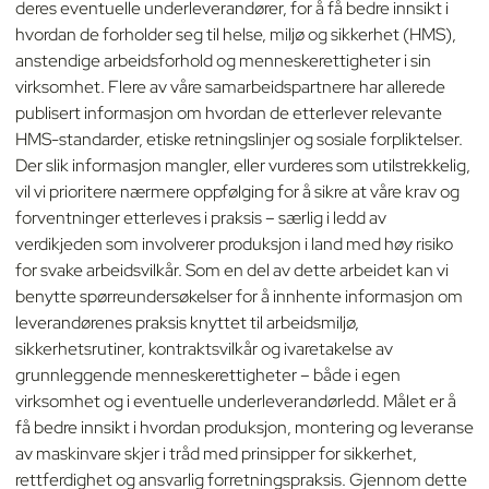
deres eventuelle underleverandører, for å få bedre innsikt i
hvordan de forholder seg til helse, miljø og sikkerhet (HMS),
anstendige arbeidsforhold og menneskerettigheter i sin
virksomhet. Flere av våre samarbeidspartnere har allerede
publisert informasjon om hvordan de etterlever relevante
HMS-standarder, etiske retningslinjer og sosiale forpliktelser.
Der slik informasjon mangler, eller vurderes som utilstrekkelig,
vil vi prioritere nærmere oppfølging for å sikre at våre krav og
forventninger etterleves i praksis – særlig i ledd av
verdikjeden som involverer produksjon i land med høy risiko
for svake arbeidsvilkår. Som en del av dette arbeidet kan vi
benytte spørreundersøkelser for å innhente informasjon om
leverandørenes praksis knyttet til arbeidsmiljø,
sikkerhetsrutiner, kontraktsvilkår og ivaretakelse av
grunnleggende menneskerettigheter – både i egen
virksomhet og i eventuelle underleverandørledd. Målet er å
få bedre innsikt i hvordan produksjon, montering og leveranse
av maskinvare skjer i tråd med prinsipper for sikkerhet,
rettferdighet og ansvarlig forretningspraksis. Gjennom dette