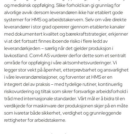
og medisinsk oppfølging. Slike forhold kan gi grunnlag for
alvorlige avvik dersom leverandøren ikke har etablert gode
systemer for HMS og arbeidstakervern. Selv om våre direkte
leverandører i stor grad opererer gjennom etablerte kanaler
med dokumentert kvalitet og bærekraftstrategier, erkjenner
vi at det fortsatt finnes iboende risiko i flere ledd av
leverandørkjeden – særlig når det gjelder produksjon i
lavkostland. Com4 AS vurderer derfor dette som et sentralt
område for oppfølging i våre aktsomhetsvurderinger. Vi
legger stor vekt på åpenhet, etterprøvbarhet og ansvarlighet
i våre leverandørrelasjoner, og forventer at HMS er en
integrert del av praksis – med tydelige rutiner, kontinuerlig
risikovurdering og tiltak som sikrer forsvarlige arbeidsforhold i
tråd med internasjonale standarder. Vårt mål er å bidra til en
verdikjede for maskinvare der produksjonen skjer på en måte
som ivaretar både sikkerhet, verdighet og grunnleggende
rettigheter for arbeidstakerne.