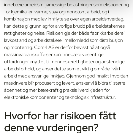
innebære arbeidsmiljømessige belastninger som eksponering
for kjemikalier, varme, støy og monotont arbeid, og i
kombinasjon med lav innflytelse over egen arbeidshverdag,
kan dette gi grunnlag for alvorlige brudd på arbeidstakernes
rettigheter og helse. Risikoen gjelder både fabrikkarbeidere i
lavkostland og arbeidstakere i mellomledd som distribusjon
og montering. Com4 AS er derfor bevisst på at også
maskinvareanskaffelser kan innebære vesentlige
utfordringer knyttet til menneskerettigheter og anstendige
arbeidsforhold, og anser dette som et viktig område i vårt
arbeid med ansvarlige innkjøp. Gjennom god innsikt i hvordan
maskinvare blir produsert og levert, ønsker vi å bidra til større
åpenhet og mer bærekraftig praksis i verdikjeden for
elektroniske komponenter og teknologisk infrastruktur.
Hvorfor har risikoen fått
denne vurderingen?