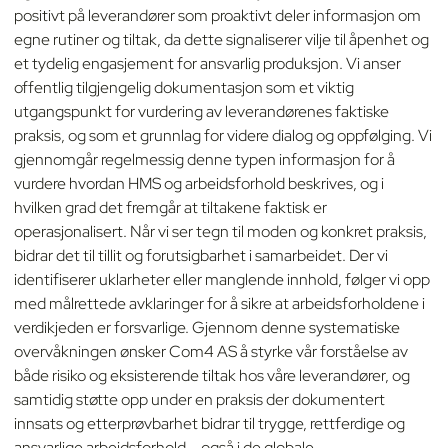
positivt på leverandører som proaktivt deler informasjon om
egne rutiner og tiltak, da dette signaliserer vilje til åpenhet og
et tydelig engasjement for ansvarlig produksjon. Vi anser
offentlig tilgjengelig dokumentasjon som et viktig
utgangspunkt for vurdering av leverandørenes faktiske
praksis, og som et grunnlag for videre dialog og oppfølging. Vi
gjennomgår regelmessig denne typen informasjon for å
vurdere hvordan HMS og arbeidsforhold beskrives, og i
hvilken grad det fremgår at tiltakene faktisk er
operasjonalisert. Når vi ser tegn til moden og konkret praksis,
bidrar det til tillit og forutsigbarhet i samarbeidet. Der vi
identifiserer uklarheter eller manglende innhold, følger vi opp
med målrettede avklaringer for å sikre at arbeidsforholdene i
verdikjeden er forsvarlige. Gjennom denne systematiske
overvåkningen ønsker Com4 AS å styrke vår forståelse av
både risiko og eksisterende tiltak hos våre leverandører, og
samtidig støtte opp under en praksis der dokumentert
innsats og etterprøvbarhet bidrar til trygge, rettferdige og
ansvarlige arbeidsforhold – også i de globale