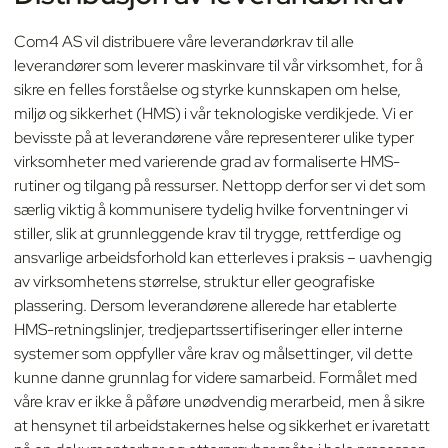
Com4 AS vil distribuere våre leverandørkrav til alle
leverandører som leverer maskinvare til vår virksomhet, for å
sikre en felles forståelse og styrke kunnskapen om helse,
miljø og sikkerhet (HMS) i vår teknologiske verdikjede. Vi er
bevisste på at leverandørene våre representerer ulike typer
virksomheter med varierende grad av formaliserte HMS-
rutiner og tilgang på ressurser. Nettopp derfor ser vi det som
særlig viktig å kommunisere tydelig hvilke forventninger vi
stiller, slik at grunnleggende krav til trygge, rettferdige og
ansvarlige arbeidsforhold kan etterleves i praksis – uavhengig
av virksomhetens størrelse, struktur eller geografiske
plassering. Dersom leverandørene allerede har etablerte
HMS-retningslinjer, tredjepartssertifiseringer eller interne
systemer som oppfyller våre krav og målsettinger, vil dette
kunne danne grunnlag for videre samarbeid. Formålet med
våre krav er ikke å påføre unødvendig merarbeid, men å sikre
at hensynet til arbeidstakernes helse og sikkerhet er ivaretatt