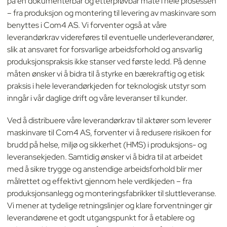
på en dokumenterbar og etterprøvbar måte i hele prosessen
– fra produksjon og montering til levering av maskinvare som
benyttes i Com4 AS. Vi forventer også at våre
leverandørkrav videreføres til eventuelle underleverandører,
slik at ansvaret for forsvarlige arbeidsforhold og ansvarlig
produksjonspraksis ikke stanser ved første ledd. På denne
måten ønsker vi å bidra til å styrke en bærekraftig og etisk
praksis i hele leverandørkjeden for teknologisk utstyr som
inngår i vår daglige drift og våre leveranser til kunder.
Ved å distribuere våre leverandørkrav til aktører som leverer
maskinvare til Com4 AS, forventer vi å redusere risikoen for
brudd på helse, miljø og sikkerhet (HMS) i produksjons- og
leveransekjeden. Samtidig ønsker vi å bidra til at arbeidet
med å sikre trygge og anstendige arbeidsforhold blir mer
målrettet og effektivt gjennom hele verdikjeden – fra
produksjonsanlegg og monteringsfabrikker til sluttleveranse.
Vi mener at tydelige retningslinjer og klare forventninger gir
leverandørene et godt utgangspunkt for å etablere og