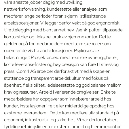
våre ansatte jobber daglig med utvikling,
nettverksforvaltning, kundestøtte eller analyse, som
medfører lange perioder foran skjerm i stillesittende
arbeidsposisjoner. Vi legger derfor vekt på god ergonomisk
tilrettelegging med blant annet hev-/senk-pulter, tilpassede
kontorstoler og fleksibel bruk av hjemmekontor. Dette
gjelder også for medarbeidere med tekniske roller som
opererer delvis fra andre lokasjoner. Psykososiale
belastninger: Prosjektarbeid med tekniske avhengigheter,
korte leveransefrister og høy presisjon kan føre til stress og
press. Com4 AS arbeider derfor aktivt med å skape en
støttende og transparent arbeidskultur med fokus på
åpenhet, fleksibilitet, ledelsesstøtte og god balanse mellom
krav og ressurser. Arbeid i varierende omgivelser: Enkelte
medarbeidere har oppgaver som innebærer arbeid hos
kunder, installasjoner i felt eller midlertidige oppdrag hos
eksterne leverandører. Dette kan medføre ulik standard på
ergonomi, infrastruktur og sikkerhet. Vi har derfor etablert
tydelige retningslinjer for eksternt arbeid og hjemmekontor,