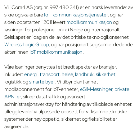
Vi i Com4 AS (org.nr. 997 480 341) er en norsk leverandør av
sikre og skalerbare
IoT-kommunikasjonstjenester
, og har
siden oppstarten i 2011 levert
mobilkommunikasjon
og
løsninger for profesjonell bruk i Norge og internasjonalt.
Selskapet er i dag en del av det britiske teknologikonsernet
Wireless Logic Group
, og har posisjonert seg som en ledende
aktør innen
IoT mobilkommunikasjon
.
Våre løsninger benyttes i et bredt spekter av bransjer,
inkludert
energi
,
transport
,
helse
,
landbruk
,
sikkerhet,
logistikk og
smarte byer
. Vi tilbyr blant annet
mobilabonnement for IoT-enheter,
eSIM-løsninger
,
private
APN-er
, sikker datatrafikk og avansert
administrasjonsverktøy for håndtering av tilkoblede enheter. I
tillegg leverer vi tilpassede oppsett for virksomhetskritiske
systemer der høy oppetid, sikkerhet og fleksibilitet er
avgjørende.