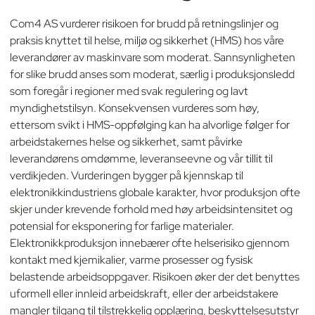
Com4 AS vurderer risikoen for brudd på retningslinjer og
praksis knyttet til helse, miljø og sikkerhet (HMS) hos våre
leverandører av maskinvare som moderat. Sannsynligheten
for slike brudd anses som moderat, særlig i produksjonsledd
som foregår i regioner med svak regulering og lavt
myndighetstilsyn. Konsekvensen vurderes som høy,
ettersom svikt i HMS-oppfølging kan ha alvorlige følger for
arbeidstakernes helse og sikkerhet, samt påvirke
leverandørens omdømme, leveranseevne og vår tillit til
verdikjeden. Vurderingen bygger på kjennskap til
elektronikkindustriens globale karakter, hvor produksjon ofte
skjer under krevende forhold med høy arbeidsintensitet og
potensial for eksponering for farlige materialer.
Elektronikkproduksjon innebærer ofte helserisiko gjennom
kontakt med kjemikalier, varme prosesser og fysisk
belastende arbeidsoppgaver. Risikoen øker der det benyttes
uformell eller innleid arbeidskraft, eller der arbeidstakere
mangler tilgang til tilstrekkelig opplæring, beskyttelsesutstyr