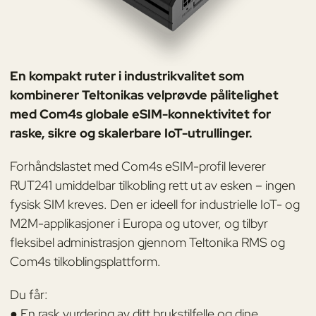
En kompakt ruter i industrikvalitet som
kombinerer Teltonikas velprøvde pålitelighet
med Com4s globale eSIM-konnektivitet for
raske, sikre og skalerbare IoT-utrullinger.
Forhåndslastet med Com4s eSIM-profil leverer
RUT241 umiddelbar tilkobling rett ut av esken – ingen
fysisk SIM kreves. Den er ideell for industrielle IoT- og
M2M-applikasjoner i Europa og utover, og tilbyr
fleksibel administrasjon gjennom Teltonika RMS og
Com4s tilkoblingsplattform.
Du får:
● En rask vurdering av ditt brukstilfelle og dine