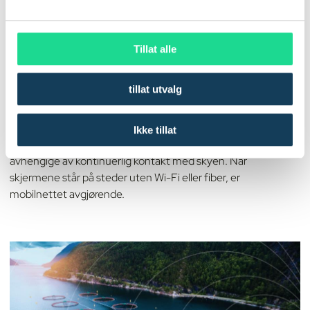
l
g
Tillat alle
KUNDECASE
ZetaDisplay sikrer
sanntidsinformasjon i byrommet
tillat utvalg
med mobilnettet fra Com4
Ikke tillat
ZetaDisplay leverer digitale informasjonsflater som er
avhengige av kontinuerlig kontakt med skyen. Når
skjermene står på steder uten Wi-Fi eller fiber, er
mobilnettet avgjørende.