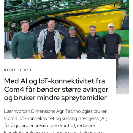
KUNDECASE
Med AI og IoT-konnektivitet fra
Com4 får bønder større avlinger
og bruker mindre sprøytemidler
Lær hvordan Dimensions Agri Technologies bruker
Com4 IoT- konnektivitet og kunstig intelligens (AI)
for å gi bønder presis ugresskontroll, redusere
kjemikaliebruk og øke avlingene over hele Europa.