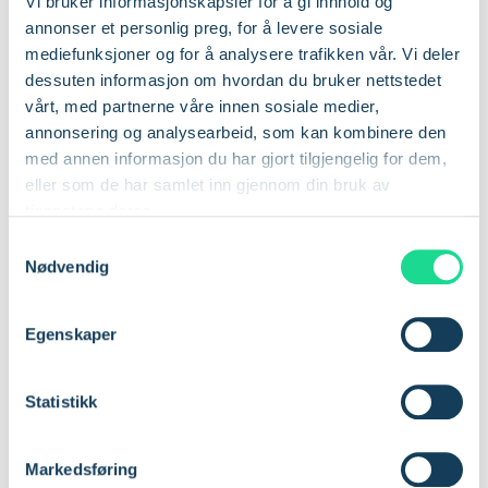
Vi bruker informasjonskapsler for å gi innhold og
Soolo gir drivstoffbransjen
annonser et personlig preg, for å levere sosiale
sanntidskontroll – og halverer
mediefunksjoner og for å analysere trafikken vår. Vi deler
dessuten informasjon om hvordan du bruker nettstedet
transportkostnader med
vårt, med partnerne våre innen sosiale medier,
«verdien av å vite»
annonsering og analysearbeid, som kan kombinere den
med annen informasjon du har gjort tilgjengelig for dem,
En fremtidsrettet løsning er her: Stavanger-baserte
eller som de har samlet inn gjennom din bruk av
Soolo leverer en sensor- og programvareplattform
tjenestene deres.
som kombinerer sensorer, skybasert analyse og IoT-
S
konnektivitet fra Com4 for å gi sanntidsoversikt over
Nødvendig
a
hver tank, uansett hvor den befinner seg.
m
t
Egenskaper
y
k
k
Statistikk
e
v
Markedsføring
a